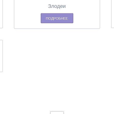
Злодеи
ейтинг персонажей
Мюзиклы для начинающих
ПОДРОБНЕЕ
еста из манги
нкеты с официального сайта
оздатели манги
анга-артбуки
ейлор Ви