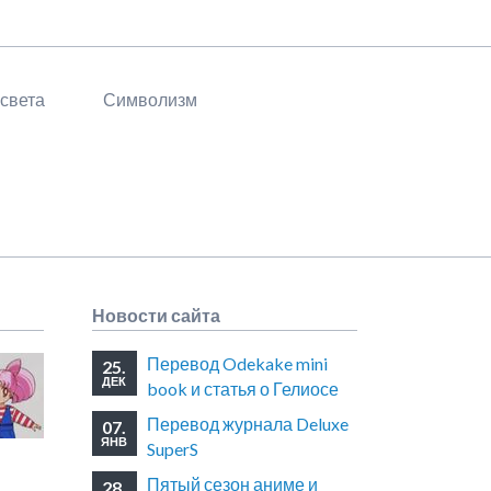
 света
Символизм
Новости сайта
Перевод Odekake mini
25.
ДЕК
book и статья о Гелиосе
Перевод журнала Deluxe
07.
ЯНВ
SuperS
Пятый сезон аниме и
28.