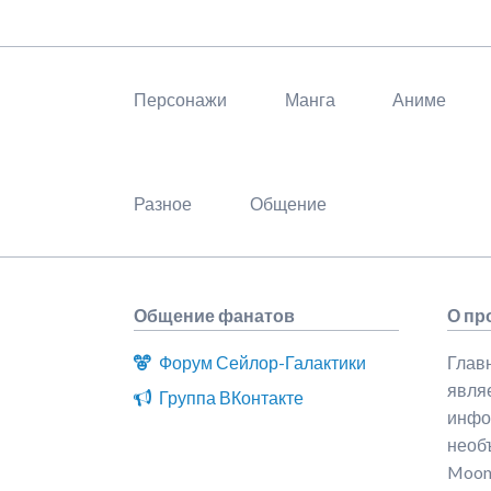
Пропустить
навигацию
Персонажи
Манга
Аниме
Разное
Общение
Общение фанатов
О про
Форум Сейлор-Галактики
Главн
явля
Группа ВКонтакте
инфо
необъ
Moon