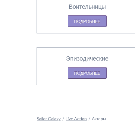
Воительницы
Р
ПОДРОБНЕЕ
М
А
С
Эпизодические
М
С
ПОДРОБНЕЕ
Sailor Galaxy
Live Action
Актеры