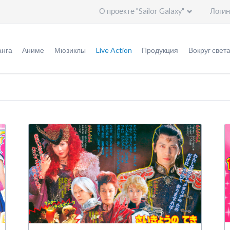
О проекте "Sailor Galaxy"
Логин
Пропустить
навигацию
нга
Аниме
Мюзиклы
Live Action
Продукция
Вокруг свет
урнал "Накаёси"
Оригинал аниме (1992 - 1997)
Мюзиклы
Информация
Игрушки
Общая и
ригинальная версия
Ремейк "Кристалл" (2014 - ...)
Специальное видео
Эпизоды
Германия
ереизданная версия
Актеры
Италия
ереиздание: кандзэмбан
Создатели
Создатели
Китай
ереиздание: бунко
Печатная продукция
Артбуки
Корея
леш-манга
Саундтреки
Саундтреки
Польша
ересказ событий
Видео
Россия
тличия аниме от манги
Дополнительно
США