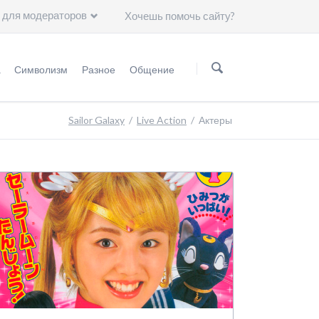
 для модераторов
Хочешь помочь сайту?
Пропустить
навигацию
а
Символизм
Разное
Общение
нформация
Мифология
Статьи
Группа ВKонтакте
Sailor Galaxy
Live Action
Актеры
Астрология
Чему нас научили герои "Сейлор Мун"?
Минералогия
Художники
Астрономия
Символы
Группы крови
Японские иероглифы
Цвет волос