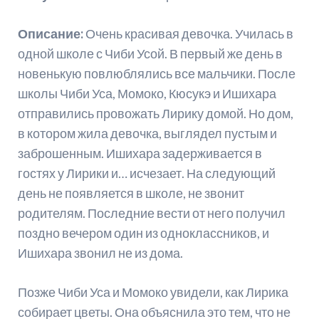
Описание:
Очень красивая девочка. Училась в
одной школе с Чиби Усой. В первый же день в
новенькую повлюблялись все мальчики. После
школы Чиби Уса, Момоко, Кюсукэ и Ишихара
отправились провожать Лирику домой. Но дом,
в котором жила девочка, выглядел пустым и
заброшенным. Ишихара задерживается в
гостях у Лирики и… исчезает. На следующий
день не появляется в школе, не звонит
родителям. Последние вести от него получил
поздно вечером один из одноклассников, и
Ишихара звонил не из дома.
Позже Чиби Уса и Момоко увидели, как Лирика
собирает цветы. Она объяснила это тем, что не