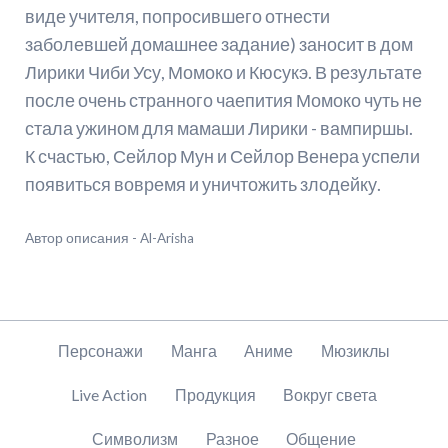
виде учителя, попросившего отнести
заболевшей домашнее задание) заносит в дом
Лирики Чиби Усу, Момоко и Кюсукэ. В результате
после очень странного чаепития Момоко чуть не
стала ужином для мамаши Лирики - вампиршы.
К счастью, Сейлор Мун и Сейлор Венера успели
появиться вовремя и уничтожить злодейку.
Автор описания - Al-Arisha
Пропустить
Персонажи
Манга
Аниме
Мюзиклы
навигацию
Live Action
Продукция
Вокруг света
Символизм
Разное
Общение