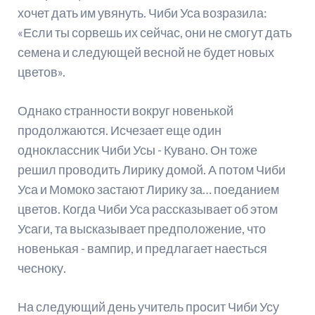
хочет дать им увянуть. Чиби Уса возразила:
«Если ты сорвешь их сейчас, они не смогут дать
семена и следующей весной не будет новых
цветов».
Однако странности вокруг новенькой
продолжаются. Исчезает еще один
одноклассник Чиби Усы - Кувано. Он тоже
решил проводить Лирику домой. А потом Чиби
Уса и Момоко застают Лирику за… поеданием
цветов. Когда Чиби Уса рассказывает об этом
Усаги, та высказывает предположение, что
новенькая - вампир, и предлагает наесться
чесноку.
На следующий день учитель просит Чиби Усу