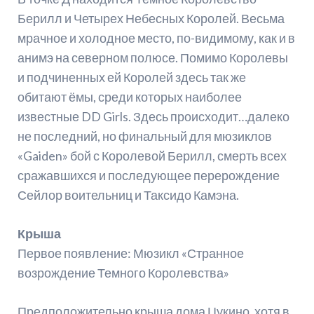
Берилл и Четырех Небесных Королей. Весьма
мрачное и холодное место, по-видимому, как и в
анимэ на северном полюсе. Помимо Королевы
и подчиненных ей Королей здесь так же
обитают ёмы, среди которых наиболее
известные DD Girls. Здесь происходит…далеко
не последний, но финальный для мюзиклов
«Gaiden» бой с Королевой Берилл, смерть всех
сражавшихся и последующее перерождение
Сейлор воительниц и Таксидо Камэна.
Крыша
Первое появление: Мюзикл «Странное
возрождение Темного Королевства»
Предположительно крыша дома Цукино, хотя в