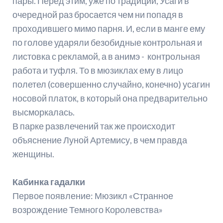
пары. Перед этим, уже по традиции, Усаги в
очередной раз бросается чем ни попадя в
проходившего мимо парня. И, если в манге ему
по голове ударяли безобидные контрольная и
листовка с рекламой, а в анимэ - контрольная
работа и туфля. То в мюзиклах ему в лицо
полетел (совершенно случайно, конечно) усагин
носовой платок, в который она предварительно
высморкалась.
В парке развлечений так же происходит
объяснение Луной Артемису, в чем правда
женщины.
Кабинка гадалки
Первое появление: Мюзикл «Странное
возрождение Темного Королевства»