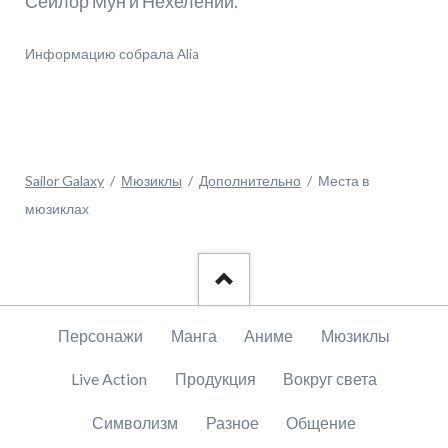
Сейлор Мун и Нехелении.
Информацию собрала Alia
Sailor Galaxy
Мюзиклы
Дополнительно
Места в
мюзиклах
Пропустить
Персонажи
Манга
Аниме
Мюзиклы
навигацию
Live Action
Продукция
Вокруг света
Символизм
Разное
Общение