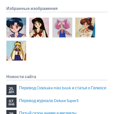
Избранные изображения
Новости сайта
Перевод Odekake mini book и статья о Гелиосе
25.
ДЕК
Перевод журнала Deluxe SuperS
07.
ЯНВ
Пятый сезон аниме и мюзиклы
28.