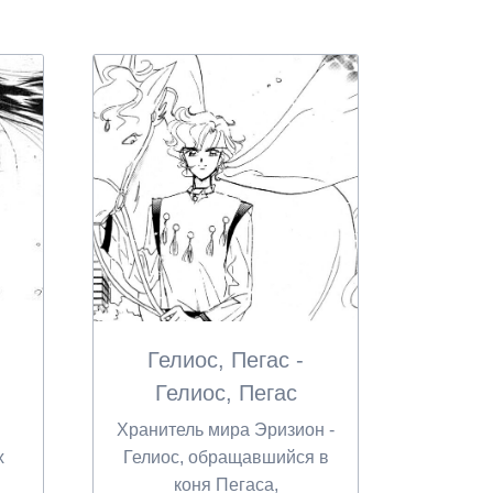
Гелиос, Пегас -
Гелиос, Пегас
Хранитель мира Эризион -
х
Гелиос, обращавшийся в
коня Пегаса,