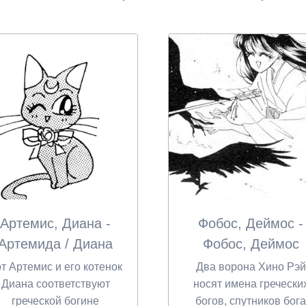
Артемис, Диана -
Фобос, Деймос -
Артемида / Диана
Фобос, Деймос
т Артемис и его котенок
Два ворона Хино Рэй
Диана соответствуют
носят имена гречески
греческой богине
богов, спутников бога