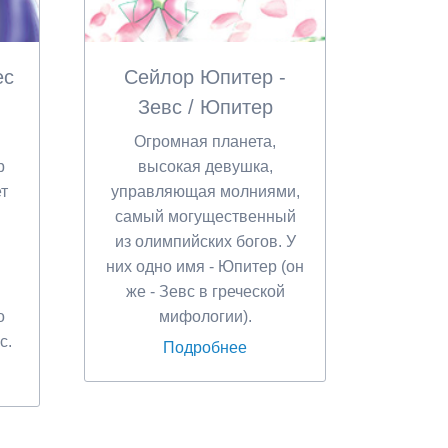
ес
Сейлор Юпитер -
Зевс / Юпитер
Огромная планета,
р
высокая девушка,
т
управляющая молниями,
самый могущественный
из олимпийских богов. У
них одно имя - Юпитер (он
же - Зевс в греческой
о
мифологии).
с.
Подробнее