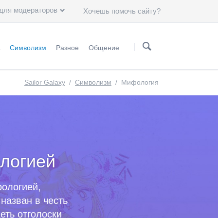
 для модераторов
Хочешь помочь сайту?
Пропустить
навигацию
а
Символизм
Разное
Общение
нформация
Статьи
Группа ВKонтакте
Sailor Galaxy
Символизм
Мифология
Астрология
Чему нас научили герои "Сейлор Мун"?
Минералогия
Художники
Астрономия
логией
Символы
Группы крови
рологией,
Японские иероглифы
назван в честь
еть отголоски
Цвет волос