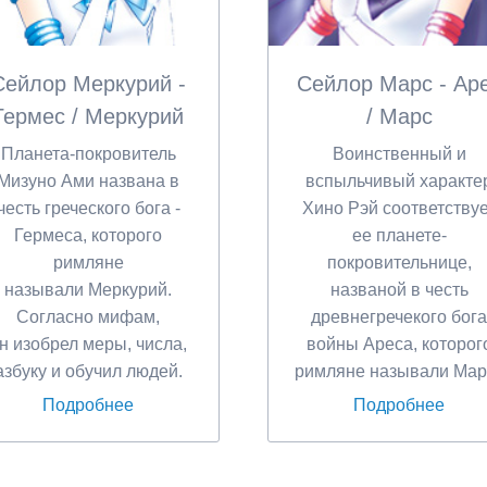
Сейлор Меркурий -
Сейлор Марс - Ар
Гермес / Меркурий
/ Марс
Планета-покровитель
Воинственный и
Мизуно Ами названа в
вспыльчивый характе
честь греческого бога -
Хино Рэй соответствуе
Гермеса, которого
ее планете-
римляне
покровительнице,
называли Меркурий.
названой в честь
Согласно мифам,
древнегречекого бога
н изобрел меры, числа,
войны Ареса, которог
азбуку и обучил людей.
римляне называли Мар
Подробнее
Подробнее