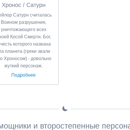
Хронос / Сатурн
ейлор Сатурн считалась
Воином разрушения,
уничтожающего всех
воей Косой Смерти. Бог,
 честь которого названа
та планета (греки звали
го Хроносом) - довольно
жуткий персонаж.
Подробнее
мощники и второстепенные персон