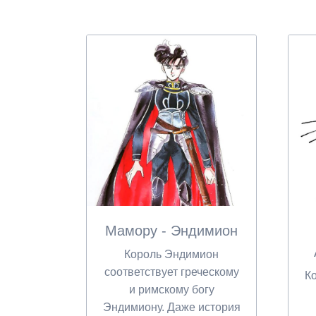
Мамору - Эндимион
Король Эндимион
соответствует греческому
Ко
и римскому богу
Эндимиону. Даже история