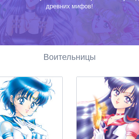
древних мифов!
ейтинг персонажей
Мюзиклы для начинающих
еста из манги
нкеты с официального сайта
оздатели манги
Воительницы
анга-артбуки
ейлор Ви