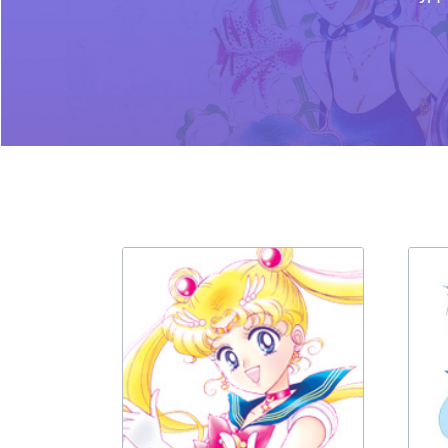
Р
М
А
С
М
С