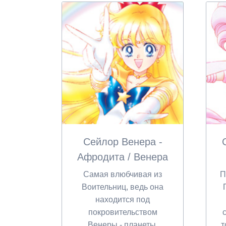
Сейлор Венера -
Афродита / Венера
Самая влюбчивая из
П
Воительниц, ведь она
находится под
покровительством
Венеры - планеты,
т