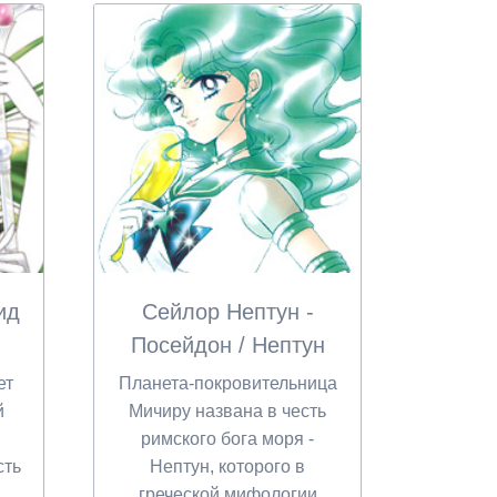
ид
Сейлор Нептун -
Посейдон / Нептун
ет
Планета-покровительница
й
Мичиру названа в честь
римского бога моря -
сть
Нептун, которого в
греческой мифологии