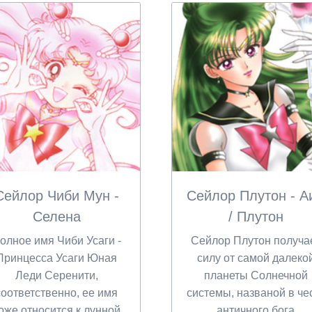
Сейлор Чиби Мун -
Сейлор Плутон - А
Селена
/ Плутон
олное имя Чиби Усаги -
Сейлор Плутон получа
Принцесса Усаги Юная
силу от самой далеко
Леди Серенити,
планеты Солнечной
соответственно, ее имя
системы, названой в че
оже относится к лунной
античного бога