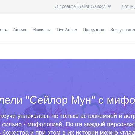
О проекте "Sailor Galaxy"
Логин
Пропустить
навигацию
анга
Аниме
Мюзиклы
Live Action
Продукция
Вокруг свет
урнал "Накаёси"
Оригинал аниме (1992 - 1997)
Мюзиклы
Информация
Игрушки
Общая и
ригинальная версия
Ремейк "Кристалл" (2014 - ...)
Специальное видео
Эпизоды
Германия
ереизданная версия
Актеры
Актеры
Италия
ереиздание: кандзэмбан
Создатели
Создатели
Китай
лели "Сейлор Мун" с мифо
ереиздание: бунко
Печатная продукция
Артбуки
Корея
леш-манга
Саундтреки
Саундтреки
Польша
кеучи увлекалась не только астрономией и аст
ересказ событий
Видео
Россия
ь сильно - мифологией. Почти каждый персонаж 
ь божества и при этом в их истории можно угляд
тличия аниме от манги
Дополнительно
США