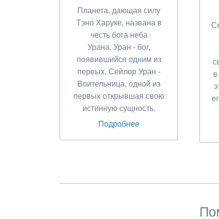
Планета, дающая силу
Тэно Харуке, названа в
С
честь бога неба
Урана. Уран - бог,
появившийся одним из
с
первых, Сейлор Уран -
в
Воительница, одной из
э
первых открывшая свою
е
истинную сущность.
Подробнее
По