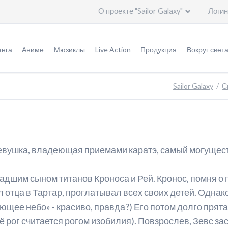
О проекте "Sailor Galaxy"
Логин
Пропустить
навигацию
нга
Аниме
Мюзиклы
Live Action
Продукция
Вокруг свет
урнал "Накаёси"
Оригинал аниме (1992 - 1997)
Мюзиклы
Информация
Игрушки
Общая и
Sailor Galaxy
С
ригинальная версия
Ремейк "Кристалл" (2014 - ...)
Специальное видео
Эпизоды
Германия
ереизданная версия
Актеры
Актеры
Италия
ереиздание: кандзэмбан
Создатели
Создатели
Китай
евушка, владеющая приемами каратэ, самый могущест
ереиздание: бунко
Печатная продукция
Артбуки
Корея
младшим сыном титанов Кроноса и Рей. Кронос, помня о 
леш-манга
Саундтреки
Саундтреки
Польша
ил отца в Тартар, проглатывал всех своих детей. Одна
ересказ событий
Видео
Россия
ющее небо» - красиво, правда?) Его потом долго пря
 рог считается рогом изобилия). Повзрослев, Зевс за
тличия аниме от манги
Дополнительно
США