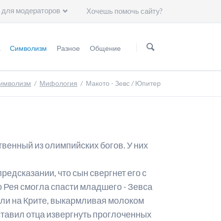
 для модераторов
Хочешь помочь сайту?
Пропустить
навигацию
а
Символизм
Разное
Общение
нформация
Мифология
Статьи
Группа ВKонтакте
имволизм
Мифология
Макото - Зевс / Юпитер
Астрология
Чему нас научили герои "Сейлор Мун"?
Минералогия
Художники
Астрономия
венный из олимпийских богов. У них
Символы
предсказании, что сын свергнет его с
Группы крови
ко Рея смогла спасти младшего - Зевса
Японские иероглифы
тали на Крите, выкармливая молоком
ставил отца извергнуть проглоченных
Цвет волос