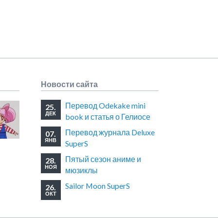
Новости сайта
Перевод Odekake mini
25.
ДЕК
book и статья о Гелиосе
Перевод журнала Deluxe
07.
ЯНВ
SuperS
Пятый сезон аниме и
28.
НОЯ
мюзиклы
Sailor Moon SuperS
26.
ОКТ