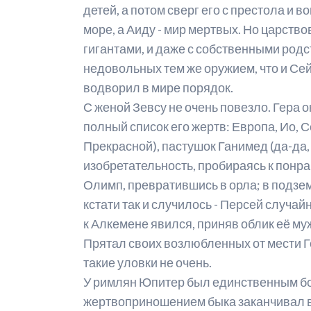
детей, а потом сверг его с престола и
Р
море, а Аиду - мир мертвых. Но царств
гигантами, и даже с собственными род
М
недовольных тем же оружием, что и Се
А
водворил в мире порядок.
С женой Зевсу не очень повезло. Гера 
С
полный список его жертв: Европа, Ио, 
М
Прекрасной), пастушок Ганимед (да-да,
изобретательность, пробираясь к понр
С
Олимп, превратившись в орла; в подземн
кстати так и случилось - Персей случа
к Алкемене явился, приняв облик её муж
Прятал своих возлюбленных от мести Ге
такие уловки не очень.
У римлян Юпитер был единственным бог
жертвоприношением быка заканчивал в