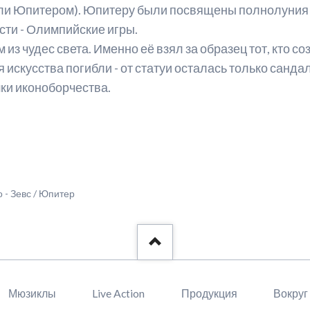
жали Юпитером). Юпитеру были посвящены полнолуния 
ти - Олимпийские игры.
из чудес света. Именно её взял за образец тот, кто 
 искусства погибли - от статуи осталась только сандал
ки иконоборчества.
 - Зевс / Юпитер
Мюзиклы
Live Action
Продукция
Вокруг