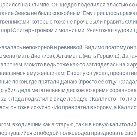
 воцарился на Олимпе. Он щедро поделился властью с
ейтинг персонажей
Мюзиклы для начинающих
ование Зевса не было спокойным. Ему пришлось сражат
ственниками, которые тоже не прочь были править Оли
еста из манги
йлор Юпитер - громом и молниями. Уничтожая чудовищ
нкеты с официального сайта
оказалась непокорной и ревнивой. Видимо поэтому он т
оздатели манги
Семела (мать Диониса), Алкимена (мать Геракла), Дана
анга-артбуки
 впрочем, Мокото ведь тоже как-то загляделась на Ха
авившимся ему женщинам: Европу он украл, превратив
ейлор Ви
ые покои, где прятали Данаю (просто её отцу нагадали,
йно убил деда метательным диском во время соревнова
а; к Леда подкатил в виде лебедя; к Каллисто - то ли 
ры он тоже искусно - Ио превратил в корову, а Калли
ом, входившим как в старую, так и в новую капитолий
ернувшийся с победой полководец праздновать свой 