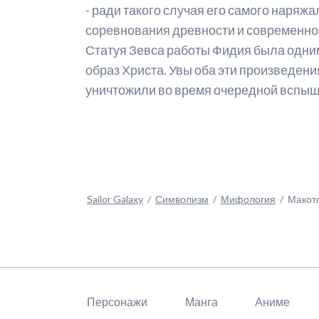
- ради такого случая его самого наря
соревнования древности и современнос
Статуя Зевса работы Фидия была одним 
образ Христа. Увы оба эти произведения
уничтожили во время очередной вспыш
Sailor Galaxy
Символизм
Мифология
Макото
Пропустить
навигацию
Персонажи
Манга
Аниме