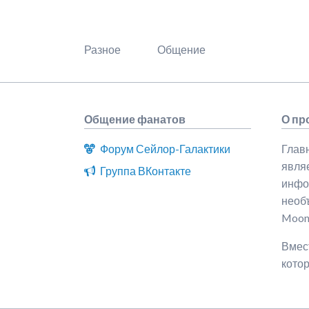
Разное
Общение
Общение фанатов
О про
Форум Сейлор-Галактики
Главн
явля
Группа ВКонтакте
инфо
необъ
Moon
Вмест
котор