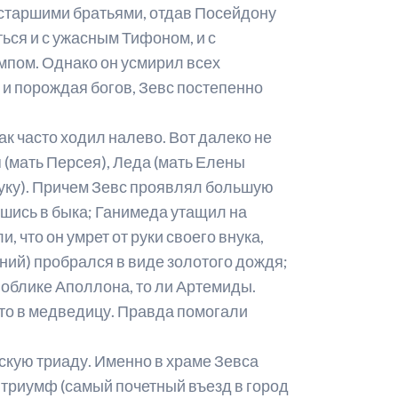
о старшими братьями, отдав Посейдону
ься и с ужасным Тифоном, и с
мпом. Однако он усмирил всех
 и порождая богов, Зевс постепенно
ак часто ходил налево. Вот далеко не
я (мать Персея), Леда (мать Елены
руку). Причем Зевс проявлял большую
шись в быка; Ганимеда утащил на
 что он умрет от руки своего внука,
ний) пробрался в виде золотого дождя;
в облике Аполлона, то ли Артемиды.
сто в медведицу. Правда помогали
скую триаду. Именно в храме Зевса
триумф (самый почетный въезд в город