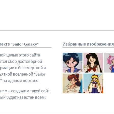
екте "Sailor Galaxy"
Избранные изображения
ой целью этого сайта
ется сбор достоверной
рмации о бессмертной и
ятной вселенной "Sailor
" на едином портале.
е мы создадим такой сайт,
ый будет известен всем!