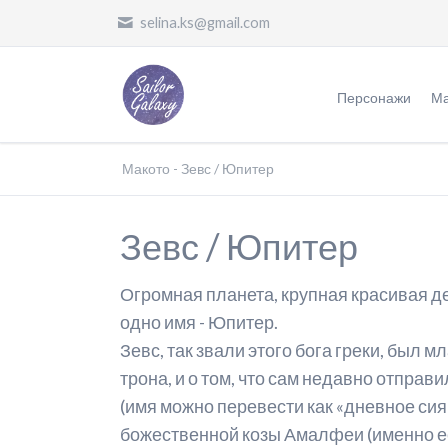
selina.ks@gmail.com
Персонажи
Ма
Воительницы
Ж
Макото - Зевс / Юпитер
Злодеи
О
Зевс / Юпитер
Другие
П
П
Огромная планета, крупная красивая д
одно имя - Юпитер.
П
Зевс, так звали этого бога греки, был 
Ф
трона, и о том, что сам недавно отправ
П
(имя можно перевести как «дневное сия
божественной козы Амалфеи (именно её
О