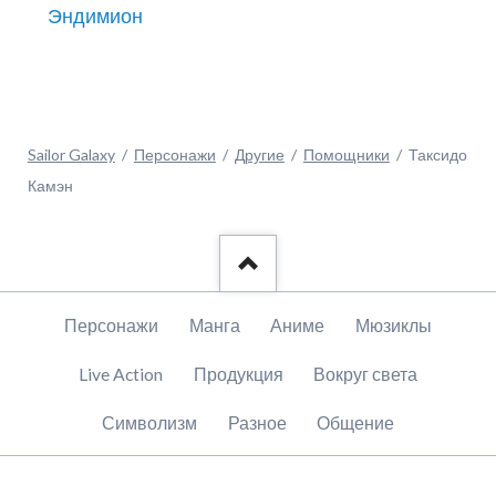
Эндимион
Sailor Galaxy
Персонажи
Другие
Помощники
Таксидо
Камэн
Пропустить
Персонажи
Манга
Аниме
Мюзиклы
навигацию
Live Action
Продукция
Вокруг света
Символизм
Разное
Общение