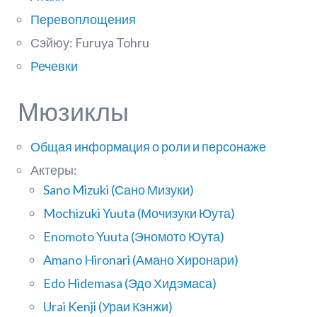
Перевоплощения
Сэйюу: Furuya Tohru
Речевки
Мюзиклы
Общая информация о роли и персонаже
Актеры:
Sano Mizuki (Сано Мизуки)
Mochizuki Yuuta (Мочизуки Юута)
Enomoto Yuuta (Эномото Юута)
Amano Hironari (Амано Хиронари)
Edo Hidemasa (Эдо Хидэмаса)
Urai Kenji (Ураи Кэнжи)