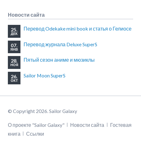
Новости сайта
Перевод Odekake mini book и статья о Гелиосе
25.
ДЕК
Перевод журнала Deluxe SuperS
07.
ЯНВ
Пятый сезон аниме и мюзиклы
28.
НОЯ
Sailor Moon SuperS
26.
ОКТ
© Copyright 2026. Sailor Galaxy
Пропустить
О проекте "Sailor Galaxy"
Новости сайта
Гостевая
навигацию
книга
Ссылки