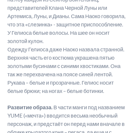
представителей Клана Черной Луны или
Артемиса, Луны, и Дианы. Сама Наоко говорила,
что эта «слезинка» - защитное приспособление.
У Гелиоса белые волосы. На шее он носит
золотой кулон.
Одежду Гелиоса даже Наоко назвала странной.
Верхняя часть его костюма украшена пятью
золотыми бусинами с синими хвостиками. Она
так же перехвачена на поясе синей лентой.
Рукава – белые и прозрачные. Гелиос носит
белые брюки; на ногах – белые ботинки.
Развитие образа.
В части манги под названием
YUME («мечта») вводится весьма необычный
персонаж, и предстаёт он перед нами вначале в
облике крылатого коня – пегаса, да еще и с