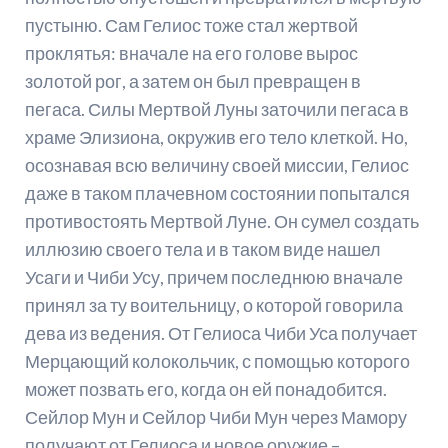
пустыню. Сам Гелиос тоже стал жертвой
проклятья: вначале на его голове вырос
золотой рог, а затем он был превращен в
пегаса. Силы Мертвой Луны заточили пегаса в
храме Элизиона, окружив его тело клеткой. Но,
осознавая всю величину своей миссии, Гелиос
даже в таком плачевном состоянии попытался
противостоять Мертвой Луне. Он сумел создать
иллюзию своего тела и в таком виде нашел
Усаги и Чиби Усу, причем последнюю вначале
принял за ту воительницу, о которой говорила
дева из ведения. От Гелиоса Чиби Уса получает
Мерцающий колокольчик, с помощью которого
может позвать его, когда он ей понадобится.
Сейлор Мун и Сейлор Чиби Мун через Мамору
получают от Гелиоса и новое оружие –