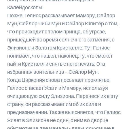
Калейдоскопы.
Позже, Гелиос рассказывает Мамору, Сейлор
Мун, Сейлор Чиби Мун и Сейлор Юпитер о том,
что происходит с телом принца, об угрозе,
пришедшей во время солнечного затмения, о
Элизионе и Золотом Кристалле. Тут Гелиос
понимает, что нашел, наконец, ту, что сможет
найти Кристалл и снять с него печать. Эта
избранная воительница – Сейлор Мун.
Когда Циркония снова посылает проклятье,
Гелиос спасает Усаги и Мамору, используя
очищающую силу Элизиона. Перенеся их в эту
страну, он рассказывает им об их силе и
предназначении. Так же выясняется, что Гелиос
живет в Элизионе не один, с ним во дворце
обитают еще две менады - девы, служащие в