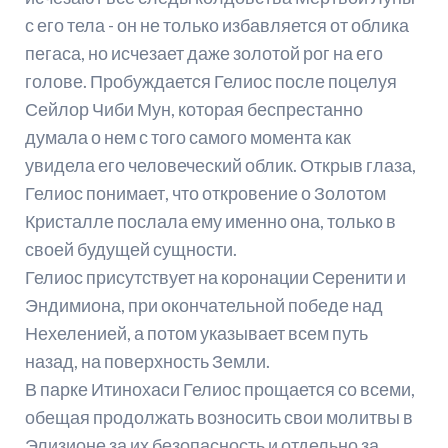
с его тела - он не только избавляется от облика
пегаса, но исчезает даже золотой рог на его
голове. Пробуждается Гелиос после поцелуя
Сейлор Чиби Мун, которая беспрестанно
думала о нем с того самого момента как
увидела его человеческий облик. Открыв глаза,
Гелиос понимает, что откровение о Золотом
Кристалле послала ему именно она, только в
своей будущей сущности.
Гелиос присутствует на коронации Серенити и
Эндимиона, при окончательной победе над
Нехеленией, а потом указывает всем путь
назад, на поверхность Земли.
В парке Итинохаси Гелиос прощается со всеми,
обещая продолжать возносить свои молитвы в
Элизионе за их безопасность и отдельно за