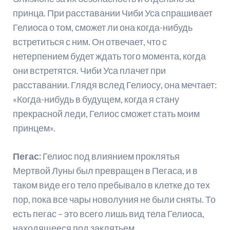
принца. При расставании Чиби Уса спрашивает
Гелиоса о том, сможет ли она когда-нибудь
встретиться с ним. Он отвечает, что с
нетерпением будет ждать того момента, когда
они встретятся. Чиби Уса плачет при
расставании. Глядя вслед Гелиосу, она мечтает:
«Когда-нибудь в будущем, когда я стану
прекрасной леди, Гелиос сможет стать моим
принцем».
Пегас:
Гелиос под влиянием проклятья
Мертвой Луны был превращен в Пегаса, и в
таком виде его тело пребывало в клетке до тех
пор, пока все чары новолуния не были сняты. То
есть пегас – это всего лишь вид тела Гелиоса,
находящееся под заклятьем.