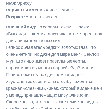
Имя:
Эриосу
Варианты имени:
Элиос, Гелиос
Возраст:
много тысяч лет
Внешний вид:
По словам Такеучи Наоко:
«Выглядит как семиклассник», но не стареет под
действием волшебных сил.
Гелиос обладатель редких, золотых глаз, что
очень нетипично даже для мира манги Сейлор
Мун. Его лицо имеет правильные черты,
впрочем, как и у многих парней сёдзё-манги.
Гелиос носит в ушах две ромбовидные
хрустальные серьги, а на его лбу находится
красная «слезинка», - знак, который виден еще и
у менад, принадлежащих миру Элизиона.
Скорее всего, этот знак схож с теми, что видны
на лбу каждой из Сейлор воительниц,