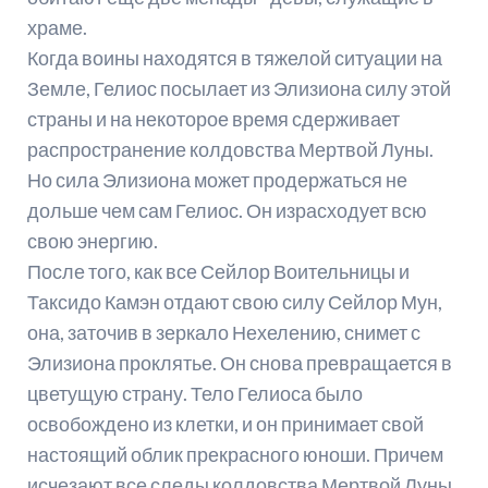
храме.
Когда воины находятся в тяжелой ситуации на
Земле, Гелиос посылает из Элизиона силу этой
страны и на некоторое время сдерживает
распространение колдовства Мертвой Луны.
Но сила Элизиона может продержаться не
дольше чем сам Гелиос. Он израсходует всю
свою энергию.
После того, как все Сейлор Воительницы и
Таксидо Камэн отдают свою силу Сейлор Мун,
она, заточив в зеркало Нехелению, снимет с
Элизиона проклятье. Он снова превращается в
цветущую страну. Тело Гелиоса было
освобождено из клетки, и он принимает свой
настоящий облик прекрасного юноши. Причем
исчезают все следы колдовства Мертвой Луны