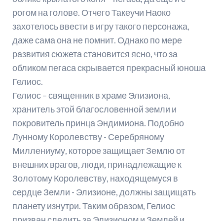
рогом на голове. Отчего Такеучи Наоко
захотелось ввести в игру такого персонажа,
даже сама она не помнит. Однако по мере
развития сюжета становится ясно, что за
обликом пегаса скрывается прекрасный юноша
Гелиос.
Гелиос – священник в храме Элизиона,
хранитель этой благословенной земли и
покровитель принца Эндимиона. Подобно
Лунному Королевству - Серебряному
Миллениуму, которое защищает Землю от
внешних врагов, люди, принадлежащие к
Золотому Королевству, находящемуся в
сердце Земли - Элизионе, должны защищать
планету изнутри. Таким образом, Гелиос
призван следить за Элизионом и Землей и