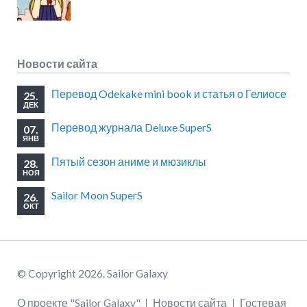
Новости сайта
Перевод Odekake mini book и статья о Гелиосе
25.
ДЕК
Перевод журнала Deluxe SuperS
07.
ЯНВ
Пятый сезон аниме и мюзиклы
28.
НОЯ
Sailor Moon SuperS
26.
ОКТ
© Copyright 2026. Sailor Galaxy
Пропустить
О проекте "Sailor Galaxy"
Новости сайта
Гостевая