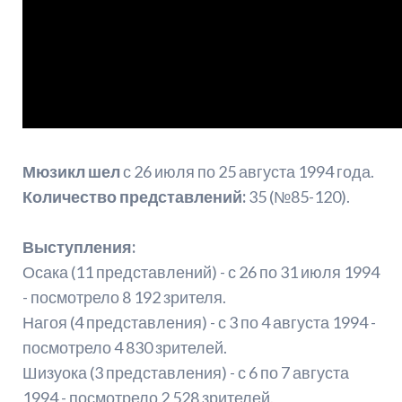
Мюзикл шел
с 26 июля по 25 августа 1994 года.
Количество представлений:
35 (№85-120).
Выступления:
Осака (11 представлений) - с 26 по 31 июля 1994
- посмотрело 8 192 зрителя.
Нагоя (4 представления) - с 3 по 4 августа 1994 -
посмотрело 4 830 зрителей.
Шизуока (3 представления) - с 6 по 7 августа
1994 - посмотрело 2 528 зрителей.