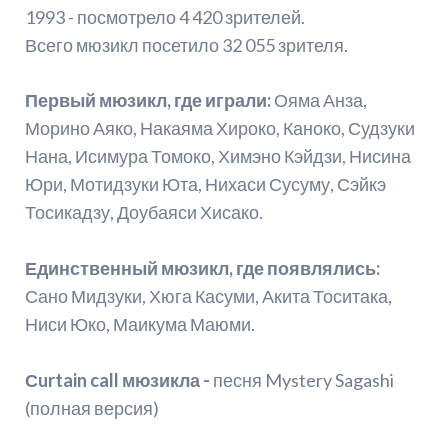
1993 - посмотрело 4 420 зрителей.
Всего мюзикл посетило 32 055 зрителя.
Первый мюзикл, где играли:
Ояма Анза,
Морино Аяко, Накаяма Хироко, Каноко, Судзуки
Нана, Исимура Томоко, Химэно Кэйдзи, Нисина
Юри, Мотидзуки Юта, Нихаси Сусуму, Сэйкэ
Тосикадзу, Доубаяси Хисако.
Единственный мюзикл, где появлялись:
Сано Мидзуки, Хюга Касуми, Акита Тоситака,
Ниси Юко, Маикума Маюми.
Сurtain call мюзикла -
песня Mystery Sagashi
(полная версия)