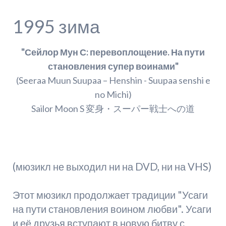
1995 зима
"Сейлор Мун С: перевоплощение. На пути
становления супер воинами"
(Seeraa Muun Suupaa – Henshin - Suupaa senshi e
no Michi)
Sailor Moon S 変身・スーパー戦士への道
(мюзикл не выходил ни на DVD, ни на VHS)
Этот мюзикл продолжает традиции "Усаги
на пути становления воином любви". Усаги
и её друзья вступают в новую битву с