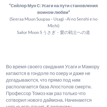
"Сейлор Мун С: Усаги на пути становления
воином любви"
(Seeraa Muun Suupaa – Usagi –Ai no Senshi e no
Michi)
Sailor Moon S うさぎ・愛の戦士への道
Во время своего свидания Усаги и Мамору
катаются в гондоле по озеру и даже не
догадываются, что прямо под ним
располагается база Апостолов смерти.
Профессор Томоэ как раз только что
сотворил нового даймона. Начинаются
новые испытания. К великому