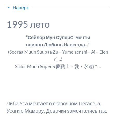
Наверх
1995 лето
"Сейлор Мун СуперС: мечты
воинов.Любовь.Навсегда..."
(Seeraa Muun Suupaa Zu – Yume senshi – Ai – Eien
ni…)
Sailor Moon Super S 夢戦士・愛・永遠に…
Чиби Уса мечтает о сказочном Пегасе, а
Усаги о Мамору. Девочки замечтались так,