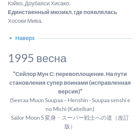
Кэйко, Доубаяси Хисако.
Единственный мюзикл, где появлялась
Хосоки Мива.
Наверх
1995 весна
"Сейлор Мун С: перевоплощение. На пути
становления супер воинами (исправленная
версия)"
(Seeraa Muun Suupaa – Henshin - Suupaa senshi e
no Michi (Kaiteiban)
Sailor Moon S 変身・スーパー戦士への道（改訂
版）