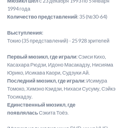
Мюзикл шел
с 23 декабря 1993 по 5 января
1994 года
Количество представлений:
35 (№30-64)
Выступления:
Токио (35 представлений) - 25 928 зрителей
Первый мюзикл, где играли:
Сэиси Кихо,
Касахара Рюдзи, Идоно Масакадзу, Нисияма
Юрико, Исикава Каори, Судзуки Ай.
Последний мюзикл, где играли:
Исимура
Томоко, Химэно Кэидзи, Нихаси Сусуму, Сэйкэ
Тосикадзу.
Единственный мюзикл, где
появлялась
Сэкита Тоёэ.