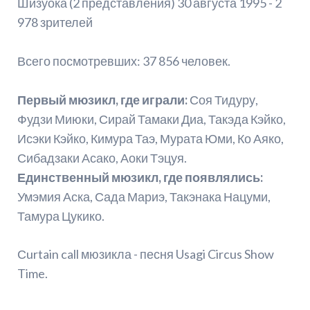
Шизуока (2 представления) 30 августа 1995 - 2
978 зрителей
Всего посмотревших: 37 856 человек.
Первый мюзикл, где играли:
Соя Тидуру,
Фудзи Миюки, Сирай Тамаки Диа, Такэда Кэйко,
Исэки Кэйко, Кимура Таэ, Мурата Юми, Ко Аяко,
Сибадзаки Асако, Аоки Тэцуя.
Единственный мюзикл, где появлялись:
Умэмия Аска, Сада Мариэ, Такэнака Нацуми,
Тамура Цукико.
Сurtain call мюзикла - песня Usagi Circus Show
Time.