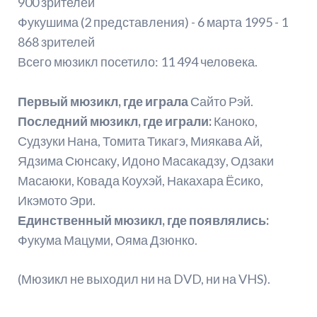
900 зрителей
Фукушима (2 представления) - 6 марта 1995 - 1
868 зрителей
Всего мюзикл посетило: 11 494 человека.
Первый мюзикл, где играла
Сайто Рэй.
Последний мюзикл, где играли:
Каноко,
Судзуки Нана, Томита Тикагэ, Миякава Ай,
Ядзима Сюнсаку, Идоно Масакадзу, Одзаки
Масаюки, Ковада Коухэй, Накахара Ёсико,
Икэмото Эри.
Единственный мюзикл, где появлялись:
Фукума Мацуми, Ояма Дзюнко.
(Мюзикл не выходил ни на DVD, ни на VHS).