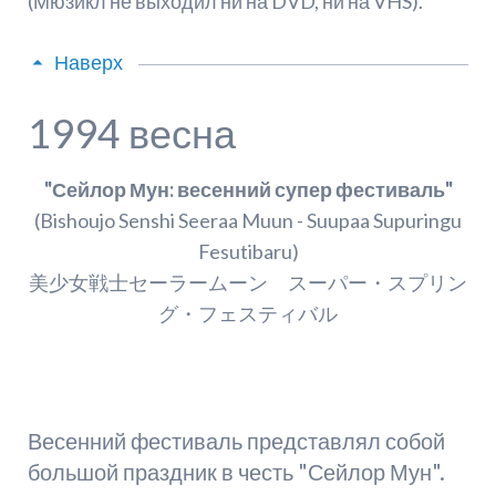
(Мюзикл не выходил ни на DVD, ни на VHS).
Наверх
1994 весна
"Сейлор Мун: весенний супер фестиваль"
(Bishoujo Senshi Seeraa Muun - Suupaa Supuringu
Fesutibaru)
美少女戦士セーラームーン スーパー・スプリン
グ・フェスティバル
Весенний фестиваль представлял собой
большой праздник в честь "Сейлор Мун".