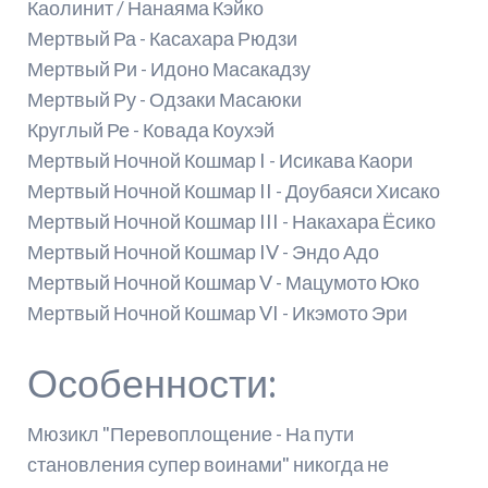
Каолинит / Нанаяма Кэйко
Мертвый Ра - Касахара Рюдзи
Мертвый Ри - Идоно Масакадзу
Мертвый Ру - Одзаки Масаюки
Круглый Ре - Ковада Коухэй
Мертвый Ночной Кошмар I - Исикава Каори
Мертвый Ночной Кошмар II - Доубаяси Хисако
Мертвый Ночной Кошмар III - Накахара Ёсико
Мертвый Ночной Кошмар IV - Эндо Адо
Мертвый Ночной Кошмар V - Мацумото Юко
Мертвый Ночной Кошмар VI - Икэмото Эри
Особенности:
Мюзикл "Перевоплощение - На пути
становления супер воинами" никогда не