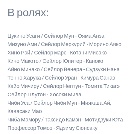
В ролях:
Цукино Усаги / Сейлор Мун - Ояма Анза
Мизуно Ами / Сейлор Меркурий - Морино Аяко
Хино Рэй / Сейлор марс - Котани Мисако
Кино Макото / Сейлор Юпитер - Каноко
Айно Минако / Сейлор Венера - Судзуки Нана
Тенно Харука / Сейлор Уран - Кимура Санаэ
Кайо Мичиру / Сейлор Нептун - Томита Тикагэ
Сейлор Плутон - Хосоки Мива
Чиби Уса / Сейлор Чиби Мун - Миякава Ай,
Кавасаки Мао
Чиба Мамору / Таксидо Камэн - Мотидзуки Юта
Профессор Томоэ - Ядзиму Сюнсаку