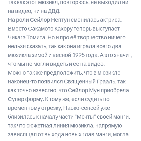
так как этот мюзикл, повторюсь, не выходил ни
на видео, ни на ДВД.
На роли Сейлор Нептун сменилась актриса.
Вместо Сакамото Кахору теперь выступает
Чикагэ Томита. Но и про её творчество ничего
нельзя сказать, так как она играла всего два
мюзикла зимой и весной 1995 года. А это значит,
что мы не могли видеть и её на видео.
Можно так же предположить, что в мюзикле
наконец-то появился Священный Грааль, так
как точно известно, что Сейлор Мун приобрела
Супер форму. К тому же, если судить по
временному отрезку, Наоко-сенсей уже
близилась к началу части "Мечты" своей манги,
так что сюжетная линия мюзикла, напрямую
зависящая от выхода новых глав манги, могла