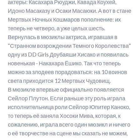
актеры: Касахара Рюуджи, Кавада Коухей,
Идоно Масаказу и Осаки Масаюки. А вот в стане
Мертвых Ночных Кошмаров пополнение: их
теперь не четверо, а уже целых шесть.
Вернулась в мюзиклы актриса, игравшая в
"Странном возрождении Темного Королевства"
одну из DD Girls Доубаяши Хисако и появилась
новенькая - Накахара Ёшико. Так что теперь
можно за злодеев порадоваться: на 10 воинов
света приходится 12 Мертвых Чудовищ.
В мюзикле впервые официально появляется
Сейлор Плутон. Если раньше эту роль играла
исполнительница роли Сейлор Юпитер Каноко,
то теперь её заняла Хосоки Мива, которая, к
сожалению, играла всего один мюзикл и ничего
о её творчестве на сцене мы сказать не можем,