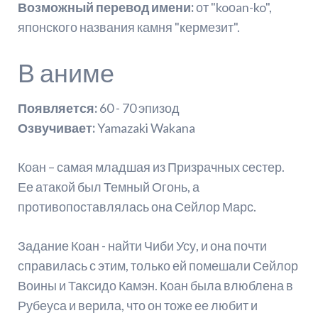
Возможный перевод имени:
от "koоan-ko",
японского названия камня "кермезит".
В аниме
Появляется:
60 - 70 эпизод
Озвучивает:
Yamazaki Wakana
Коан – самая младшая из Призрачных сестер.
Ее атакой был Темный Огонь, а
противопоставлялась она Сейлор Марс.
Задание Коан - найти Чиби Усу, и она почти
справилась с этим, только ей помешали Сейлор
Воины и Таксидо Камэн. Коан была влюблена в
Рубеуса и верила, что он тоже ее любит и