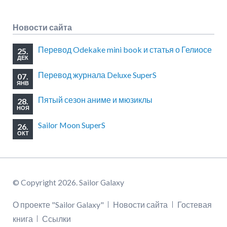
Новости сайта
Перевод Odekake mini book и статья о Гелиосе
25.
ДЕК
Перевод журнала Deluxe SuperS
07.
ЯНВ
Пятый сезон аниме и мюзиклы
28.
НОЯ
Sailor Moon SuperS
26.
ОКТ
© Copyright 2026. Sailor Galaxy
Пропустить
О проекте "Sailor Galaxy"
Новости сайта
Гостевая
навигацию
книга
Ссылки