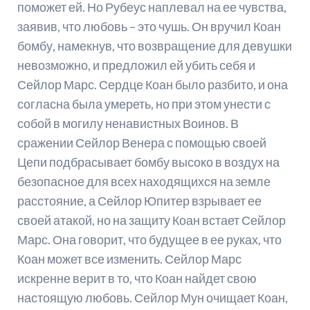
поможет ей. Но Рубеус наплевал на ее чувства,
заявив, что любовь – это чушь. Он вручил Коан
бомбу,
намекнув, что возвращение для девушки
невозможно, и предложил ей убить себя и
Сейлор Марс.
Сердце Коан было разбито, и она
согласна была умереть, но при этом унести с
собой в могилу ненавистных Воинов. В
сражении Сейлор
Венера с помощью своей
Цепи подбрасывает бомбу высоко в воздух на
безопасное для всех находящихся на земле
расстояние, а Сейлор Юпитер взрывает ее
своей атакой
, но на защиту Коан встает Сейлор
Марс. Она
говорит, что будущее в ее руках, что
Коан может все изменить.
Сейлор Марс
искренне верит в то, что Коан найдет свою
настоящую любовь. Сейлор Мун очищает Коан,