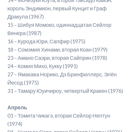
король Эндимион, первый Кунцит и Граф
Дракула (1967)
15 – Шибуя Момоко, одиннадцатая Сейлор
Венера (1987)
16 – Курода Юри, Сапфир (1975)
18 – Сомэмия Хинами, вторая Коан (1979)
23 – Амано Саэри, вторая Сайприн (1978)
24 – Комия Михо, Кукку (1991)
27 – Ямакава Норико, Дэ Бринфиллерс, Элён
Йесод (1975)
31 – Тамару Юуичироу, четвертый Кракен (1976)
Апрель
01 – Томита Чикагэ, вторая Сейлор Нептун
(1974)
04 – Шимада Сара, пятая Сейлор Нептун (1976)