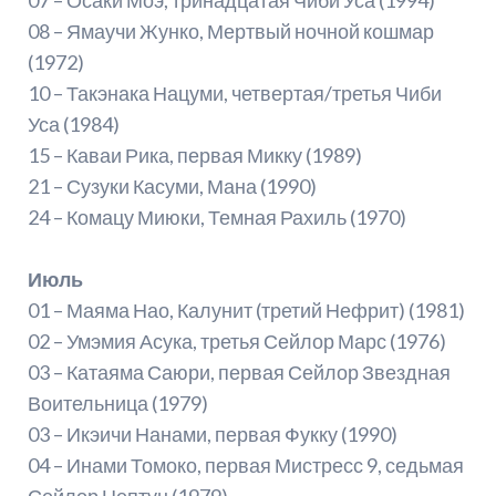
08 – Ямаучи Жунко, Мертвый ночной кошмар
(1972)
10 – Такэнака Нацуми, четвертая/третья Чиби
Уса (1984)
15 – Каваи Рика, первая Микку (1989)
21 – Сузуки Касуми, Мана (1990)
24 – Комацу Миюки, Темная Рахиль (1970)
Июль
01 – Маяма Нао, Калунит (третий Нефрит) (1981)
02 – Умэмия Асука, третья Сейлор Марс (1976)
03 – Катаяма Саюри, первая Сейлор Звездная
Воительница (1979)
03 – Икэичи Нанами, первая Фукку (1990)
04 – Инами Томоко, первая Мистресс 9, седьмая
Сейлор Нептун (1979)