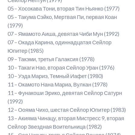
05 – Хосокава Тони, вторая Тин Ньянко (1977)
05 – Такума Сэйко, Мертвая Пи, первая Коан
(1979)
07 – Ямамото Аиша, девятая Чиби Мун (1992)
07 – Окада Карина, одиннадцатая Сейлор
Юпитер (1985)
09 – Такэми, третья Галаксия (1978)
10 – Такаги Нао, вторая Сейлор Уран (1976)
10 – Уэда Мариэ, Темный Иафет (1980)
11 – Окамото Нана Мариа, Вулкан (1978)
11 – Фунакоши Эрико, девятая Сейлор Сатурн
(1992)
12 – Оояма Чихо, шестая Сейлор Юпитер (1983)
13 – Акияма Чинацу, вторая Мистресс 9, вторая
Сейлор Звездная Воительница (1982)
15 – Соя Чизуру, третья Сейлор Венера (1974)