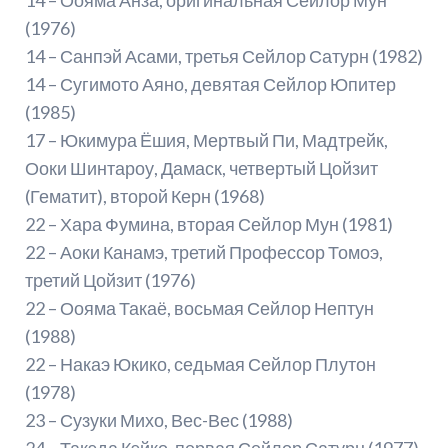
(1976)
14 – Санпэй Асами, третья Сейлор Сатурн (1982)
14 – Сугимото Аяно, девятая Сейлор Юпитер
(1985)
17 – Юкимура Ёшия, Мертвый Пи, Мадтрейк,
Ооки Шинтароу, Дамаск, четвертый Цойзит
(Гематит), второй Керн (1968)
22 – Хара Фумина, вторая Сейлор Мун (1981)
22 – Аоки Канамэ, третий Профессор Томоэ,
третий Цойзит (1976)
22 – Оояма Такаё, восьмая Сейлор Нептун
(1988)
22 – Накаэ Юкико, седьмая Сейлор Плутон
(1978)
23 – Сузуки Михо, Вес-Вес (1988)
24 – Такэда Кэйко, первая Сейлор Сатурн (1977)