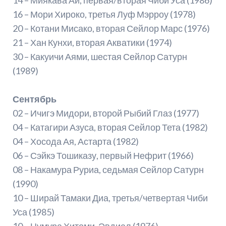
16 – Мори Хироко, третья Луф Мэрроу (1978)
20 – Котани Мисако, вторая Сейлор Марс (1976)
21 – Хан Кунхи, вторая Акватики (1974)
30 – Какуичи Аями, шестая Сейлор Сатурн
(1989)
Сентябрь
02 – Ичигэ Мидори, второй Рыбий Глаз (1977)
04 – Катагири Азуса, вторая Сейлор Тета (1982)
04 – Хосода Ая, Астарта (1982)
06 – Сэйкэ Тошиказу, первый Нефрит (1966)
08 – Накамура Руриа, седьмая Сейлор Сатурн
(1990)
10 – Ширай Тамаки Диа, третья/четвертая Чиби
Уса (1985)
10 – Цумура Хитоми, Эвдиал (1976)