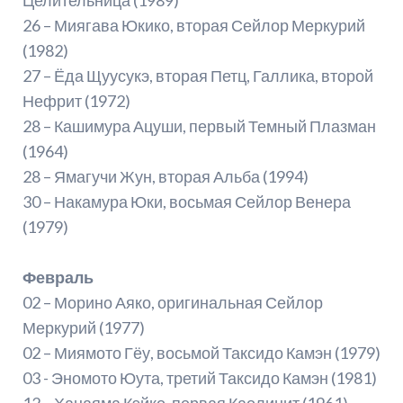
26 – Миягава Юкико, вторая Сейлор Меркурий
(1982)
27 – Ёда Щуусукэ, вторая Петц, Галлика, второй
Нефрит (1972)
28 – Кашимура Ацуши, первый Темный Плазман
(1964)
28 – Ямагучи Жун, вторая Альба (1994)
30 – Накамура Юки, восьмая Сейлор Венера
(1979)
Февраль
02 – Морино Аяко, оригинальная Сейлор
Меркурий (1977)
02 – Миямото Гёу, восьмой Таксидо Камэн (1979)
03 - Эномото Юута, третий Таксидо Камэн (1981)
12 – Ханаяма Кэйко, первая Каолинит (1961)