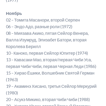
Ноябрь
02 – Томита Масанори, второй Серпен
06 – Эндо Адо, разные роли (1972)
08 – Миязава Акико, пятая Сейлор Венера,
Валла Изумруд, Элизабет Батори, вторая
Королева Берилл
10 - Каноко, первая Сейлор Юпитер (1974)
13 – Кавасаки Мао, вторая/первая Чиби Уса,
первая Чиби Чиби, первая Черная Леди (1986)
15 – Хирао Ёшики, Волшебник Святой Герман
(1963)
19 – Акаминэ Хисано, третья Сейлор Меркурий
(1980)
20 – Асукэ Микико, вторая Чиби Чиби (1988)
20 – Хирота Юужи, второй Темный Плазман