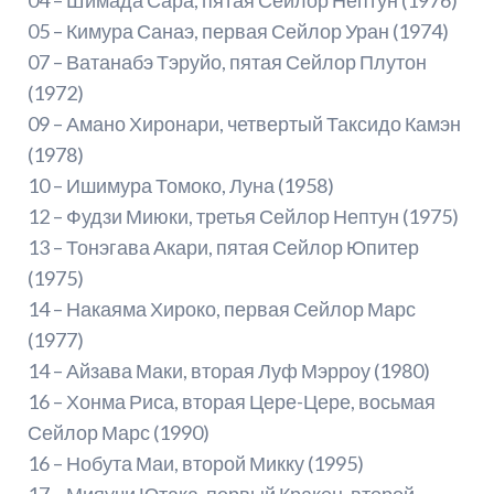
05 – Кимура Санаэ, первая Сейлор Уран (1974)
07 – Ватанабэ Тэруйо, пятая Сейлор Плутон
(1972)
09 – Амано Хиронари, четвертый Таксидо Камэн
(1978)
10 – Ишимура Томоко, Луна (1958)
12 – Фудзи Миюки, третья Сейлор Нептун (1975)
13 – Тонэгава Акари, пятая Сейлор Юпитер
(1975)
14 – Накаяма Хироко, первая Сейлор Марс
(1977)
14 – Айзава Маки, вторая Луф Мэрроу (1980)
16 – Хонма Риса, вторая Цере-Цере, восьмая
Сейлор Марс (1990)
16 – Нобута Маи, второй Микку (1995)
17 – Мияучи Ютака, первый Кракен, второй