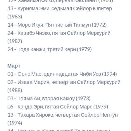
13 – Курияма Эми, седьмая Сейлор Юпитер
(1983)
14 – Моро Икуя, Пятнистый Тилмун (1972)
24 – Кавабэ Чиэко, пятая Сейлор Меркурий
(1987)
24 – Тода Кэнжи, третий Керн (1979)
Март
01 – Ооно Мао, одиннадцатая Чиби Уса (1994)
02 – Изава Мария, четвертая Сейлор Меркурий
(1988)
03 – Тояма Аи, вторая Какюу (1973)
06 – Канда Эри, пятая Сейлор Марс (1979)
13 – Тахара Хироко, четвертая Сейлор Нептун
(1974)
14 – Мочизуки Юута, второй Таксидо Камэн,