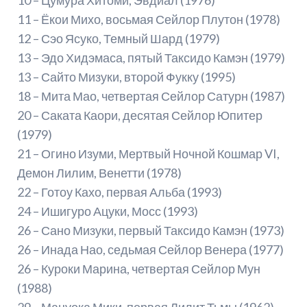
11 – Ёкои Михо, восьмая Сейлор Плутон (1978)
12 – Сэо Ясуко, Темный Шард (1979)
13 – Эдо Хидэмаса, пятый Таксидо Камэн (1979)
13 – Сайто Мизуки, второй Фукку (1995)
18 – Мита Мао, четвертая Сейлор Сатурн (1987)
20 – Саката Каори, десятая Сейлор Юпитер
(1979)
21 – Огино Изуми, Мертвый Ночной Кошмар VI,
Демон Лилим, Венетти (1978)
22 – Готоу Кахо, первая Альба (1993)
24 – Ишигуро Ацуки, Мосс (1993)
26 – Сано Мизуки, первый Таксидо Камэн (1973)
26 – Инада Нао, седьмая Сейлор Венера (1977)
26 – Куроки Марина, четвертая Сейлор Мун
(1988)
29 – Мацуока Мики, первая Лилит Тьмы (1962)