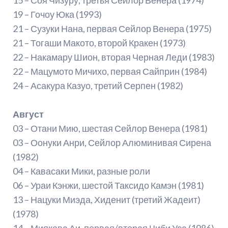
19 – Гочоу Юка (1993)
21 – Сузуки Нана, первая Сейлор Венера (1975)
21 – Тогаши Макото, второй Кракен (1973)
22 – Накамару Шион, вторая Черная Леди (1983)
22 – Мацумото Мичихо, первая Сайприн (1984)
24 – Асакура Казуо, третий Серпен (1982)
Август
03 – Отани Мию, шестая Сейлор Венера (1981)
03 – Оонуки Анри, Сейлор Алюминивая Сирена
(1982)
04 – Кавасаки Мики, разные роли
06 – Ураи Кэнжи, шестой Таксидо Камэн (1981)
13 – Нацуки Миэда, Хиденит (третий Жадеит)
(1978)
14 – Миякава Аи, первая/вторая Чиби Уса (1986)