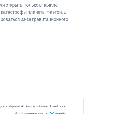
и открыты только в начале
й катастрофы планеты Фаэтон. В
ироваться из-за гравитационного
ю собрали Al-Arisha и Green Eyed Soul
Изображение взято с
Wikipedia