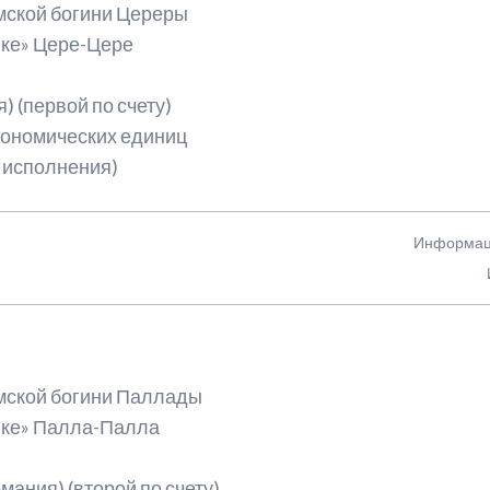
мской богини Цереры
ке» Цере-Цере
) (первой по счету)
строномических единиц
а исполнения)
Информаци
имской богини Паллады
нке» Палла-Палла
мания) (второй по счету)