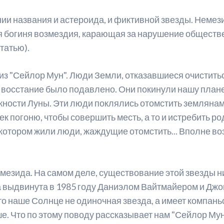
ии названия и астероида, и фиктивной звезды. Немез
я богиня возмездия, карающая за нарушение обществ
татью).
 из "Сейлор Мун". Люди Земли, отказавшиеся очистит
о восстание было подавлено. Они покинули нашу план
ности Луны. Эти люди поклялись отомстить землянам.
к погоню, чтобы совершить месть, а то и истребить р
а котором жили люди, жаждущие отомстить... Вполне в
емезида. На самом деле, существование этой звезды н
ла выдвинута в 1985 году Даниэлом Вайтмайером и Дж
о наше Солнце не одиночная звезда, а имеет компаньо
ше. Что по этому поводу рассказывает нам "Сейлор Му