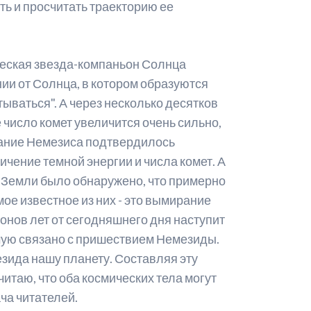
ть и просчитать траекторию ее
ическая звезда-компаньон Солнца
нии от Солнца, в котором образуются
тываться". А через несколько десятков
 число комет увеличится очень сильно,
ование Немезиса подтвердилось
чение темной энергии и числа комет. А
и Земли было обнаружено, что примерно
ое известное из них - это вымирание
онов лет от сегодняшнего дня наступит
ямую связано с пришествием Немезиды.
езида нашу планету. Составляя эту
читаю, что оба космических тела могут
ача читателей.