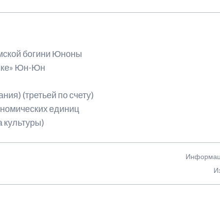
имской богини Юноны
нке» Юн-Юн
ания) (третьей по счету)
трономических единиц
а культуры)
Информаци
И