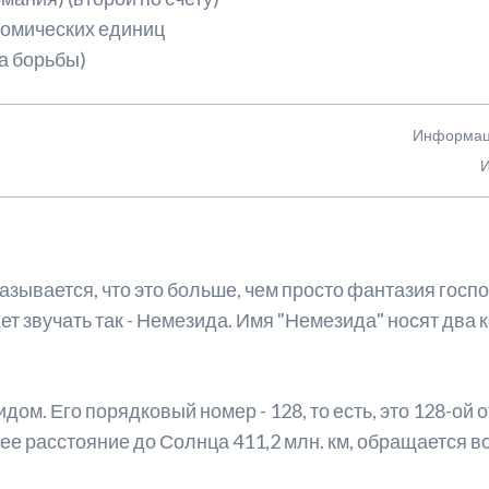
рономических единиц
а борьбы)
Информаци
И
зывается, что это больше, чем просто фантазия госпож
ет звучать так - Немезида. Имя "Немезида" носят два 
ом. Его порядковый номер - 128, то есть, это 128-ой 
 расстояние до Солнца 411,2 млн. км, обращается вок