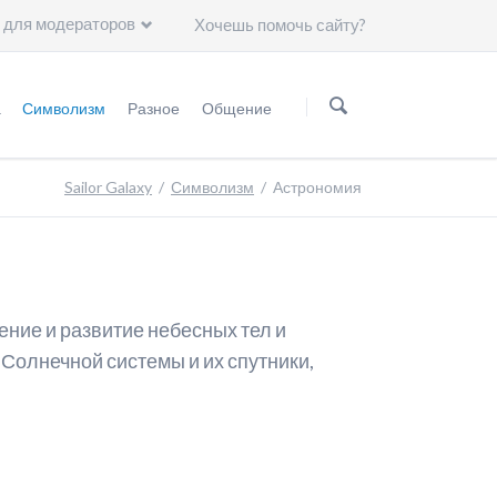
 для модераторов
Хочешь помочь сайту?
Пропустить
навигацию
а
Символизм
Разное
Общение
нформация
Мифология
Статьи
Группа ВKонтакте
Sailor Galaxy
Символизм
Астрономия
Астрология
Чему нас научили герои "Сейлор Мун"?
Минералогия
Художники
ние и развитие небесных тел и
Символы
 Солнечной системы и их спутники,
Группы крови
Японские иероглифы
Цвет волос