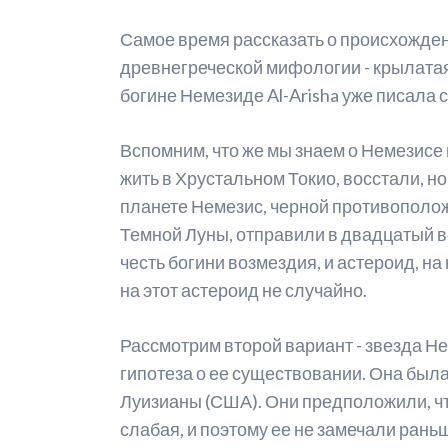
Самое время рассказать о происхожден
древнегреческой мифологии - крылата
богине Немезиде Al-Arisha уже писала с
Вспомним, что же мы знаем о Немезисе
жить в Хрустальном Токио, восстали, н
планете Немезис, черной противополож
Темной Луны, отправили в двадцатый ве
честь богини возмездия, и астероид, н
на этот астероид не случайно.
Рассмотрим второй вариант - звезда Н
гипотеза о ее существовании. Она бы
Луизианы (США). Они предположили, чт
слабая, и поэтому ее не замечали рань