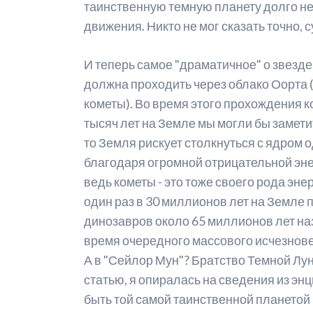
таинственную темную планету долго не 
движения. Никто не мог сказать точно, 
И теперь самое "драматичное" о звезде
должна проходить через облако Оорта (
кометы). Во время этого прохождения к
тысяч лет на Земле мы могли бы замети
то Земля рискует столкнуться с ядром 
благодаря огромной отрицательной энер
ведь кометы - это тоже своего рода эн
один раз в 30 миллионов лет на Земле
динозавров около 65 миллионов лет наз
время очередного массового исчезнове
А в "Сейлор Мун"? Братство Темной Лу
статью, я опиралась на сведения из энц
быть той самой таинственной планетой Н