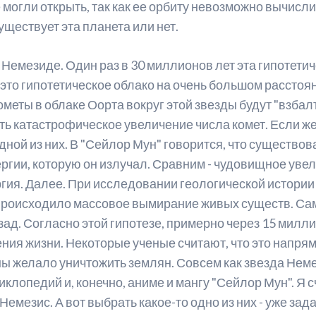
могли открыть, так как ее орбиту невозможно вычисли
существует эта планета или нет.
 Немезиде. Один раз в 30 миллионов лет эта гипотет
это гипотетическое облако на очень большом расстоя
ометы в облаке Оорта вокруг этой звезды будут "взбал
ть катастрофическое увеличение числа комет. Если же
одной из них. В "Сейлор Мун" говорится, что существ
гии, которую он излучал. Сравним - чудовищное увели
ергия. Далее. При исследовании геологической истори
 происходило массовое вымирание живых существ. Сам
ад. Согласно этой гипотезе, примерно через 15 милли
ния жизни. Некоторые ученые считают, что это напр
ны желало уничтожить землян. Совсем как звезда Нем
иклопедий и, конечно, аниме и мангу "Сейлор Мун". Я с
емезис. А вот выбрать какое-то одно из них - уже зад