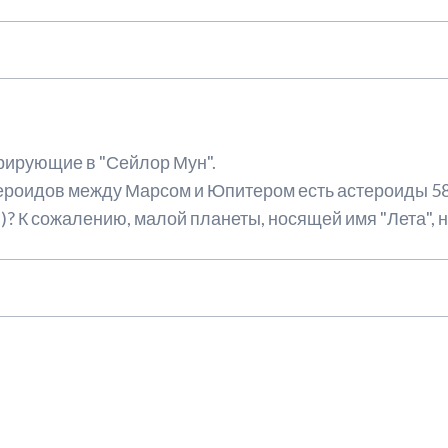
рирующие в "Сейлор Мун".
стероидов между Марсом и Юпитером есть астероиды 58
? К сожалению, малой планеты, носящей имя "Лета", н