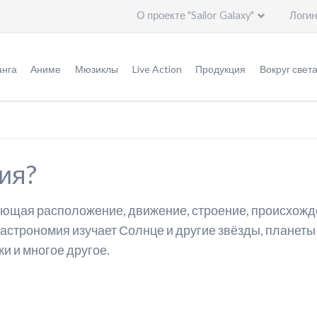
О проекте "Sailor Galaxy"
Логин
Пропустить
навигацию
нга
Аниме
Мюзиклы
Live Action
Продукция
Вокруг свет
урнал "Накаёси"
Оригинал аниме (1992 - 1997)
Мюзиклы
Информация
Игрушки
Общая и
ригинальная версия
Ремейк "Кристалл" (2014 - ...)
Специальное видео
Эпизоды
Германия
ия?
ереизданная версия
Актеры
Актеры
Италия
ереиздание: кандзэмбан
Создатели
Создатели
Китай
ающая расположение, движение, строение, происхожде
ереиздание: бунко
Печатная продукция
Артбуки
Корея
 астрономия изучает Солнце и другие звёзды, планеты
ки и многое другое.
леш-манга
Саундтреки
Саундтреки
Польша
ересказ событий
Видео
Россия
тличия аниме от манги
Дополнительно
США