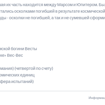
ая их часть находится между Марсом и Юпитером. Был
ейтинг персонажей
Мюзиклы для начинающих
итались осколками погибшей в результате космическо
ды - осколки не погибшей, а так и не сумевшей сформ
еста из манги
нкеты с официального сайта
оздатели манги
анга-артбуки
мской богини Весты
ке» Вес-Вес
ейлор Ви
мания) (четвертой по счету)
номических единиц
(сфера испытаний)
Информаци