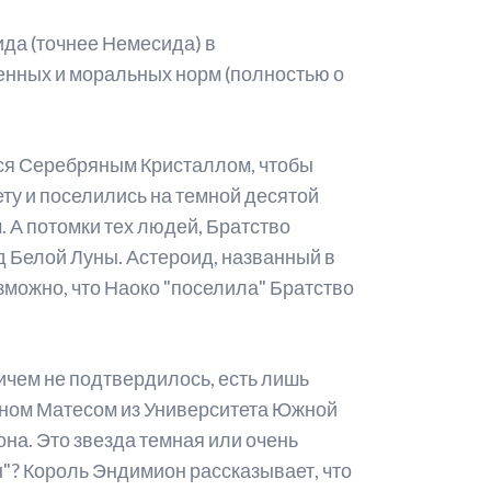
ида (точнее Немесида) в
енных и моральных норм (полностью о
ься Серебряным Кристаллом, чтобы
ету и поселились на темной десятой
 А потомки тех людей, Братство
од Белой Луны. Астероид, названный в
озможно, что Наоко "поселила" Братство
ичем не подтвердилось, есть лишь
оном Матесом из Университета Южной
на. Это звезда темная или очень
н"? Король Эндимион рассказывает, что