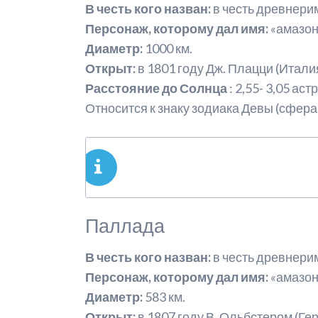
В честь кого назван:
в честь древнери
Персонаж, которому дал имя:
«амазон
Диаметр:
1000 км.
Открыт:
в 1801 году Дж. Плацци (Италия
Расстояние до Солнца
: 2,55- 3,05 а
Относится к знаку зодиака Девы (сфер
Паллада
В честь кого назван:
в честь древнер
Персонаж, которому дал имя:
«амазо
Диаметр:
583 км.
Открыт:
в 1807 году В. Ольбстером (Гер