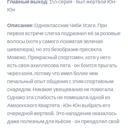
Главный выход:
155 серия - был жертвой Юн-
Юн
Описание:
Одноклассник Чиби Усаги. При
первое встрече слегка подразнил её за розовые
волосы (хотя у самого лохматая зеленая
шевелюра), но это безобразие пресекла
Момоко. Прекрасный спортсмен, хотя у него
есть своя ахиллесова пята - он боится прыгать
через коня, потому что имел более чем
печальный опыт общения с этим спортивным
снарядом. Никакие увещевания не помогали.
Однако эта слабость не помешала одной из
Амазонского Квартета - Юн-Юн выбрать его
очередной жертвой. Это нападение оказалось
даже полезным для Кьёске - он преодолел свой