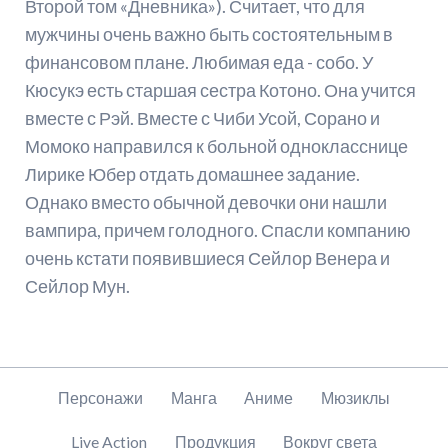
Второй том «Дневника»). Считает, что для
мужчины очень важно быть состоятельным в
финансовом плане. Любимая еда - собо. У
Кюсукэ есть старшая сестра Котоно. Она учится
вместе с Рэй. Вместе с Чиби Усой, Сорано и
Момоко направился к больной однокласснице
Лирике Юбер отдать домашнее задание.
Однако вместо обычной девочки они нашли
вампира, причем голодного. Спасли компанию
очень кстати появившиеся Сейлор Венера и
Сейлор Мун.
Пропустить
Персонажи
Манга
Аниме
Мюзиклы
навигацию
Live Action
Продукция
Вокруг света