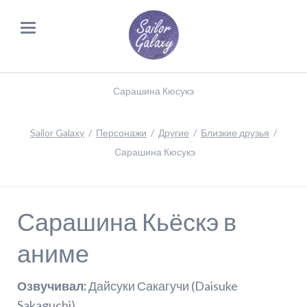
Сарашина Кюсукэ
Sailor Galaxy
Персонажи
Другие
Близкие друзья
Сарашина Кюсукэ
Сарашина Кьёскэ в
аниме
Озвучивал:
Дайсуки Сакагучи (Daisuke
Sakaguchi)