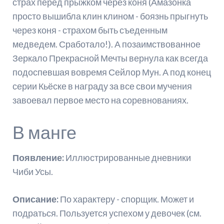
страх перед прыжком через коня (Амазонка
просто вышибла клин клином - боязнь прыгнуть
через коня - страхом быть съеденным
медведем. Сработало!). А позаимствованное
Зеркало Прекрасной Мечты вернула как всегда
подоспевшая вовремя Сейлор Мун. А под конец
серии Кьёске в награду за все свои мучения
завоевал первое место на соревнованиях.
В манге
Появление:
Иллюстрированные дневники
Чиби Усы.
Описание:
По характеру - спорщик. Может и
подраться. Пользуется успехом у девочек (см.