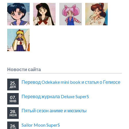
Новости сайта
Перевод Odekake mini book и статья о Гелиосе
25.
ДЕК
Перевод журнала Deluxe SuperS
07.
ЯНВ
Пятый сезон аниме и мюзиклы
28.
НОЯ
Sailor Moon SuperS
26.