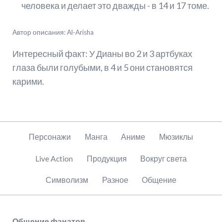
человека и делает это дважды - в 14 и 17 томе.
Автор описания: Al-Arisha
Интересный факт: У Дианы во 2 и 3 артбуках
глаза были голубыми, в 4 и 5 они становятся
карими.
Пропустить
Персонажи
Манга
Аниме
Мюзиклы
навигацию
Live Action
Продукция
Вокруг света
Символизм
Разное
Общение
Общение фанатов