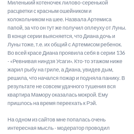
Миленький котеночек лилово-серенькой
расцветки с красным ошейником и
колокольчиком на шее. Назвала Артемиса
папой, за что он тут же получил оплеуху от Луны.
В конце серии выясняется, что Диана дочь и
Луны тоже, т.е. их общий с Артемисом ребенок.
Во всей красе Диана проявила себя в серии 136
- «Ревнивая ниндзя Усаги». Кто-то этажом ниже
жарил рыбу на гриле, а Диана, увидев дым,
решила, что начался пожар и подняла панику. В
результате не совсем удачного тушения вся
квартира Мамору оказалась мокрой. Ему
пришлось на время переехать к Рэй.
На одном из сайтов мне попалась очень
интересная мысль - модератор проводил