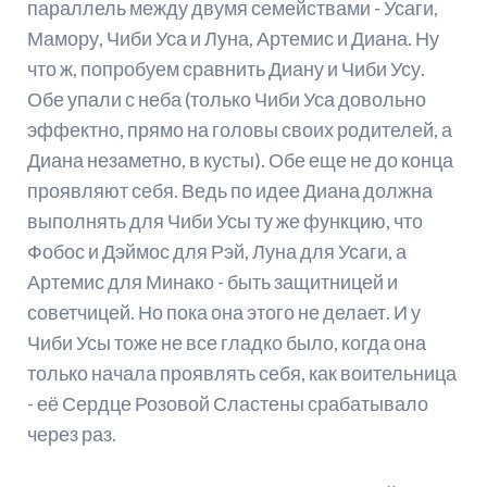
параллель между двумя семействами - Усаги,
Мамору, Чиби Уса и Луна, Артемис и Диана. Ну
что ж, попробуем сравнить Диану и Чиби Усу.
Обе упали с неба (только Чиби Уса довольно
эффектно, прямо на головы своих родителей, а
Диана незаметно, в кусты). Обе еще не до конца
проявляют себя. Ведь по идее Диана должна
выполнять для Чиби Усы ту же функцию, что
Фобос и Дэймос для Рэй, Луна для Усаги, а
Артемис для Минако - быть защитницей и
советчицей. Но пока она этого не делает. И у
Чиби Усы тоже не все гладко было, когда она
только начала проявлять себя, как воительница
- её Сердце Розовой Сластены срабатывало
через раз.