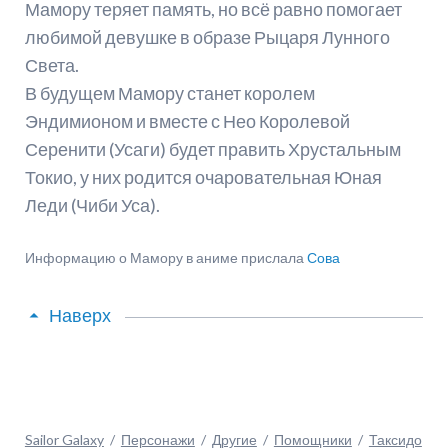
Мамору теряет память, но всё равно помогает
любимой девушке в образе Рыцаря Лунного
Света.
В будущем Мамору станет королем
Эндимионом и вместе с Нео Королевой
Серенити (Усаги) будет править Хрустальным
Токио, у них родится очаровательная Юная
Леди (Чиби Уса).
Информацию о Мамору в аниме прислала
Сова
Наверх
Sailor Galaxy
Персонажи
Другие
Помощники
Таксидо