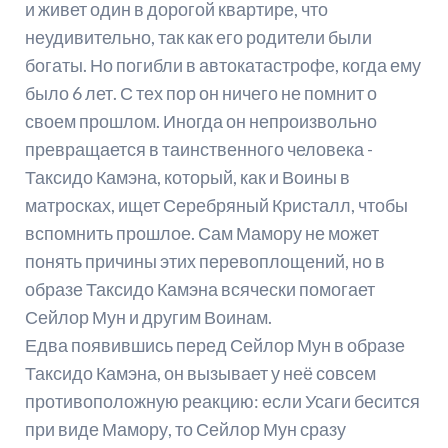
и живет один в дорогой квартире, что
неудивительно, так как его родители были
богаты. Но погибли в автокатастрофе, когда ему
было 6 лет. С тех пор он ничего не помнит о
своем прошлом. Иногда он непроизвольно
превращается в таинственного человека -
Таксидо Камэна, который, как и Воины в
матросках, ищет Серебряный Кристалл, чтобы
вспомнить прошлое. Сам Мамору не может
понять причины этих перевоплощений, но в
образе Таксидо Камэна всячески помогает
Сейлор Мун и другим Воинам.
Едва появившись перед Сейлор Мун в образе
Таксидо Камэна, он вызывает у неё совсем
противоположную реакцию: если Усаги бесится
при виде Мамору, то Сейлор Мун сразу