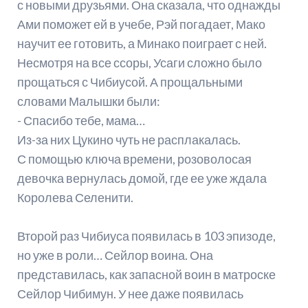
с новыми друзьями. Она сказала, что однажды
Ами поможет ей в учебе, Рэй погадает, Мако
научит ее готовить, а Минако поиграет с ней.
Несмотря на все ссоры, Усаги сложно было
прощаться с Чибиусой. А прощальными
словами Малышки были:
- Спасибо тебе, мама…
Из-за них Цукино чуть не расплакалась.
С помощью ключа времени, розоволосая
девочка вернулась домой, где ее уже ждала
Королева Селенити.
Второй раз Чибиуса появилась в 103 эпизоде,
но уже в роли… Сейлор воина. Она
представилась, как запасной воин в матроске
Сейлор Чибимун. У нее даже появилась