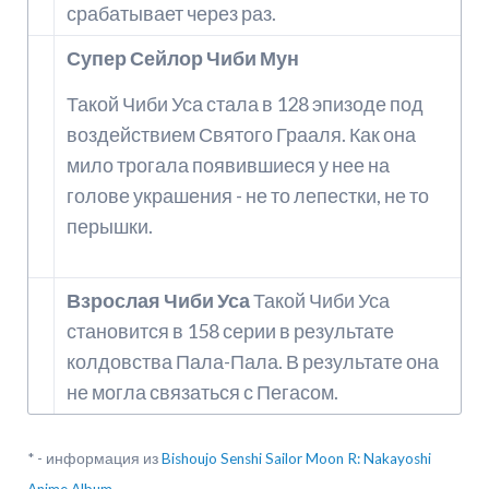
срабатывает через раз.
Супер Сейлор Чиби Мун
Такой Чиби Уса стала в 128 эпизоде под
воздействием Святого Грааля. Как она
мило трогала появившиеся у нее на
голове украшения - не то лепестки, не то
перышки.
Взрослая Чиби Уса
Такой Чиби Уса
становится в 158 серии в результате
колдовства Пала-Пала. В результате она
не могла связаться с Пегасом.
* - информация из
Bishoujo Senshi Sailor Moon R: Nakayoshi
Anime Album