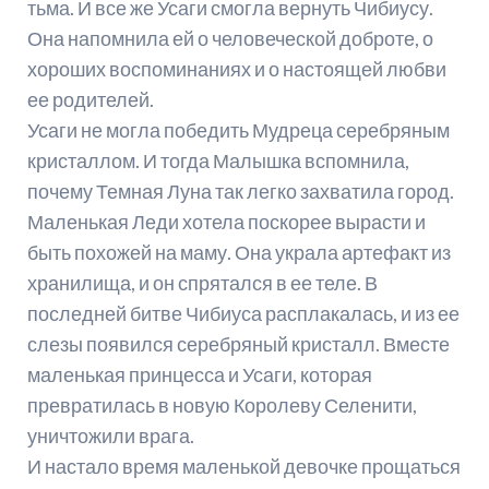
тьма. И все же Усаги смогла вернуть Чибиусу.
Она напомнила ей о человеческой доброте, о
хороших воспоминаниях и о настоящей любви
ее родителей.
Усаги не могла победить Мудреца серебряным
кристаллом. И тогда Малышка вспомнила,
почему Темная Луна так легко захватила город.
Маленькая Леди хотела поскорее вырасти и
быть похожей на маму. Она украла артефакт из
хранилища, и он спрятался в ее теле. В
последней битве Чибиуса расплакалась, и из ее
слезы появился серебряный кристалл. Вместе
маленькая принцесса и Усаги, которая
превратилась в новую Королеву Селенити,
уничтожили врага.
И настало время маленькой девочке прощаться