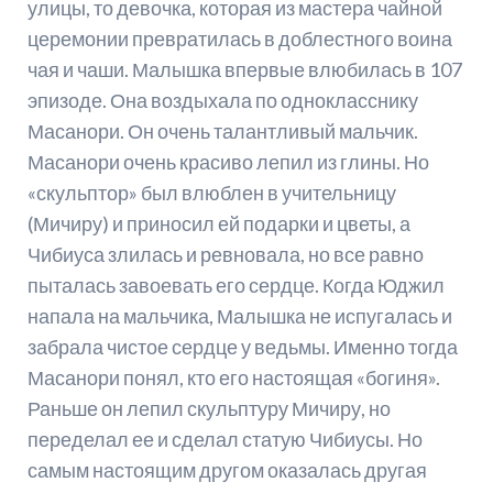
улицы, то девочка, которая из мастера чайной
церемонии превратилась в доблестного воина
чая и чаши. Малышка впервые влюбилась в 107
эпизоде. Она воздыхала по однокласснику
Масанори. Он очень талантливый мальчик.
Масанори очень красиво лепил из глины. Но
«скульптор» был влюблен в учительницу
(Мичиру) и приносил ей подарки и цветы, а
Чибиуса злилась и ревновала, но все равно
пыталась завоевать его сердце. Когда Юджил
напала на мальчика, Малышка не испугалась и
забрала чистое сердце у ведьмы. Именно тогда
Масанори понял, кто его настоящая «богиня».
Раньше он лепил скульптуру Мичиру, но
переделал ее и сделал статую Чибиусы. Но
самым настоящим другом оказалась другая