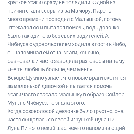
краткое Усаги) сразу не поладили. Одной из
причин стали ссоры из-за Мамору. Парень
много времени проводил с Малышкой, потому
что жалел ее и пытался помочь, ведь девочке
было так одиноко без своих родителей. А
Чибиуса с удовольствием ходила в гости к Чибо,
он напоминал ей отца. Усаги, конечно,
ревновала и часто заводила разговоры на тему
«Ее ты любишь больше, чем меня».
Вскоре Цукино узнает, что новые враги охотятся
за маленькой девочкой и пытается помочь.
Усаги часто спасала Малышку в образе Сейлор
Мун, но Чибиуса не знала этого.
Когда розоволосой девчонке было грустно, она
часто общалась со своей игрушкой Луна Пи.
Луна Пи – это некий шар, чем-то напоминающий