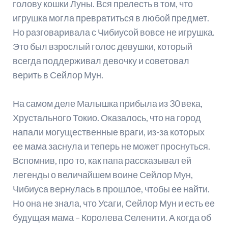
голову кошки Луны. Вся прелесть в том, что
игрушка могла превратиться в любой предмет.
Но разговаривала с Чибиусой вовсе не игрушка.
Это был взрослый голос девушки, который
всегда поддерживал девочку и советовал
верить в Сейлор Мун.
На самом деле Малышка прибыла из 30 века,
Хрустального Токио. Оказалось, что на город
напали могущественные враги, из-за которых
ее мама заснула и теперь не может проснуться.
Вспомнив, про то, как папа рассказывал ей
легенды о величайшем воине Сейлор Мун,
Чибиуса вернулась в прошлое, чтобы ее найти.
Но она не знала, что Усаги, Сейлор Мун и есть ее
будущая мама – Королева Селенити. А когда об