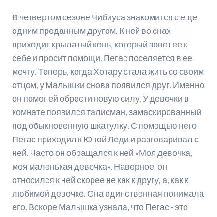
В четвертом сезоне Чибиуса знакомится с еще
одним преданным другом. К ней во снах
приходит крылатый конь, который зовет ее к
себе и просит помощи. Пегас поселяется в ее
мечту. Теперь, когда Хотару стала жить со своим
отцом, у Малышки снова появился друг. Именно
он помог ей обрести новую силу. У девочки в
комнате появился талисман, замаскированный
под обыкновенную шкатулку. С помощью него
Пегас приходил к Юной Леди и разговаривал с
ней. Часто он обращался к ней «Моя девочка,
моя маленькая девочка». Наверное, он
относился к ней скорее не как к другу, а, как к
любимой девочке. Она единственная понимала
его. Вскоре Малышка узнала, что Пегас - это