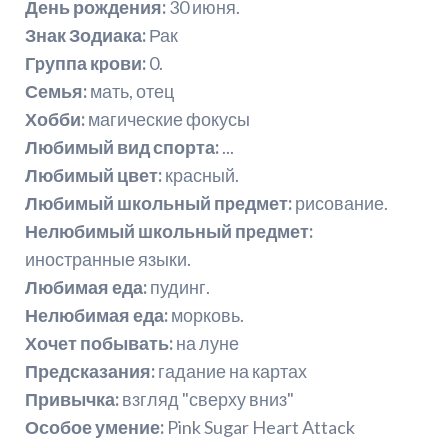
День рождения:
30 июня.
Знак Зодиака:
Рак
Гpуппа кpови:
0.
Семья:
мать, отец
Хобби:
магические фокусы
Любимый вид спорта:
...
Любимый цвет:
красный.
Любимый школьный пpедмет:
рисование.
Нелюбимый школьный пpедмет:
иностранные языки.
Любимая еда:
пудинг.
Нелюбимая еда:
морковь.
Хочет побывать:
на луне
Предсказания:
гадание на картах
Привычка:
взгляд "сверху вниз"
Особое умение:
Pink Sugar Heart Attack