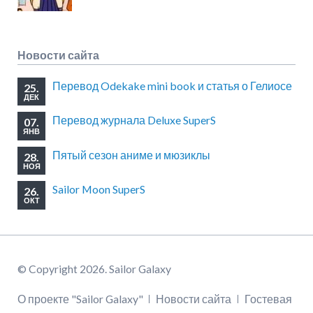
Новости сайта
Перевод Odekake mini book и статья о Гелиосе
25.
ДЕК
Перевод журнала Deluxe SuperS
07.
ЯНВ
Пятый сезон аниме и мюзиклы
28.
НОЯ
Sailor Moon SuperS
26.
ОКТ
© Copyright 2026. Sailor Galaxy
Пропустить
О проекте "Sailor Galaxy"
Новости сайта
Гостевая