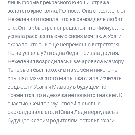
лишь форма прекрасного юноши, стража
золотого кристалла, Гелиоса. Она спасла его от
Нехелении и поняла, что на самом деле любит
его. Он так быстро попрощался, что Чибиуса не
успела рассказать ему о своих мечтах. А Усаги
сказала, что они еще непременно встретятся.
Но не успела уйти одна беда, пришла другая.
Нехеления возродилась и зачаровала Мамору.
Теперь он был похожим на зомби и никого не
слышал. Из-за этого Малышка стала исчезать,
ведь если Усаги и Мамору в будущем не
поженятся, то и девочка не появится на свет. К
счастью, Сейлор Мун своей любовью
расколдовала его, и Юная Леди вернулась в
будущее к своим родителям, оставив Усаги.