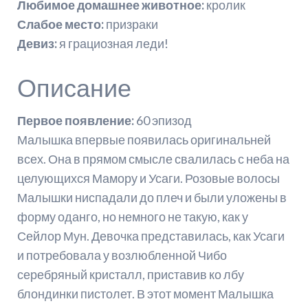
Любимое домашнее животное:
кролик
Слабое место:
призраки
Девиз:
я грациозная леди!
Описание
Первое появление:
60 эпизод
Малышка впервые появилась оригинальней
всех. Она в прямом смысле свалилась с неба на
целующихся Мамору и Усаги. Розовые волосы
Малышки ниспадали до плеч и были уложены в
форму оданго, но немного не такую, как у
Сейлор Мун. Девочка представилась, как Усаги
и потребовала у возлюбленной Чибо
серебряный кристалл, приставив ко лбу
блондинки пистолет. В этот момент Малышка