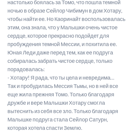
настолько боялась за Томо, что пошла темной
ночью в образе Сейлор Чибимун в дом Хотару,
чтобы найти ее. Но Каоринайт воспользовалась
этим, она знала, что у Малышки очень чистое
сердце, которое прекрасно подойдет для
пробуждения темной Мессии, и похитила ее.
Юная Леди даже перед тем, как ее подруга
собиралась забрать чистое сердце, только
порадовалась:
- Хотару! Я рада, что ты цела и невредима…
Так и пробудилась Мессия Тьмы, но в ней все
еще жила прежняя Томо. Только благодаря
дружбе и вере Малышки Хотару смогла
вытеснить из себя все зло. Только благодаря
Малышке подруга стала Сейлор Сатурн,
которая хотела спасти Землю.