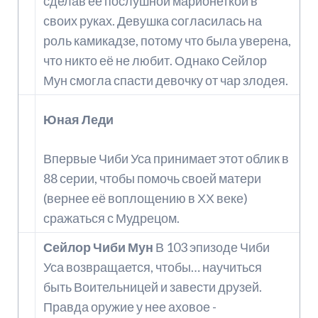
сделав её послушной марионеткой в
своих руках. Девушка согласилась на
роль камикадзе, потому что была уверена,
что никто её не любит. Однако Сейлор
Мун смогла спасти девочку от чар злодея.
Юная Леди
Впервые Чиби Уса принимает этот облик в
88 серии, чтобы помочь своей матери
(вернее её воплощению в ХХ веке)
сражаться с Мудрецом.
Сейлор Чиби Мун
В 103 эпизоде Чиби
Уса возвращается, чтобы… научиться
быть Воительницей и завести друзей.
Правда оружие у нее аховое -