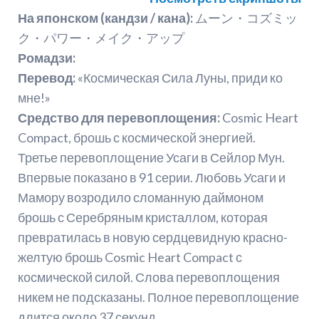
На японском (кандзи / кана):
ムーン・コズミッ
ク・パワー・メイク・アップ
Ромадзи:
Перевод:
«Космическая Сила Луны, приди ко
мне!»
Средство для перевоплощения:
Cosmic Heart
Compact, брошь с космической энергией.
Третье перевоплощение Усаги в Сейлор Мун.
Впервые показано в 91 серии. Любовь Усаги и
Мамору возродило сломанную даймоном
брошь с Серебряным кристаллом, которая
превратилась в новую сердцевидную красно-
желтую брошь Cosmic Heart Compact с
космической силой. Слова перевоплощения
никем не подсказаны. Полное перевоплощение
длится около 37 секунд.