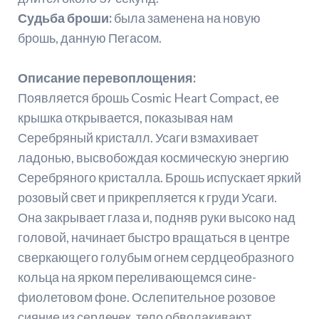
Судьба броши:
была заменена на новую
брошь, данную Пегасом.
Описание перевоплощения:
Появляется брошь Cosmic Heart Compact, ее
крышка открывается, показывая нам
Серебряный кристалл. Усаги взмахивает
ладонью, высвобождая космическую энергию
Серебряного кристалла. Брошь испускает яркий
розовый свет и прикрепляется к груди Усаги.
Она закрывает глаза и, подняв руки высоко над
головой, начинает быстро вращаться в центре
сверкающего голубым огнем сердцеобразного
кольца на ярком переливающемся сине-
фиолетовом фоне. Ослепительное розовое
сияние из сердечек, тело обволакивают