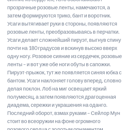
прозрачные розовые ленты, намечаются, а
затем формируются трико, бант и воротник.
Усаги вытягивает руки в стороны, появляются
розовые ленты, преобразовываясь в перчатки.
Усаги делает сложнейший пируэт, выгнув спину
почти на 180 градусов и вскинув высоко вверх
одну ногу. Розовое сияние из сердечек, розовые
ленты – и вот уже обе ноги обуты в сапожки.
Пируэт-прыжок, тут же появляется синяя юбка с
бантом. Усаги наклоняет голову вперед, словно
делая поклон. Лоб на миг освещает яркий
полумесяц, а затем появляются драгоценная
диадема, сережки и украшения на оданго.
Последний оборот, взмах руками – Сейлор Мун
стоит во всеоружии на фоне огромного
розового сердца с золотым орнаментом.