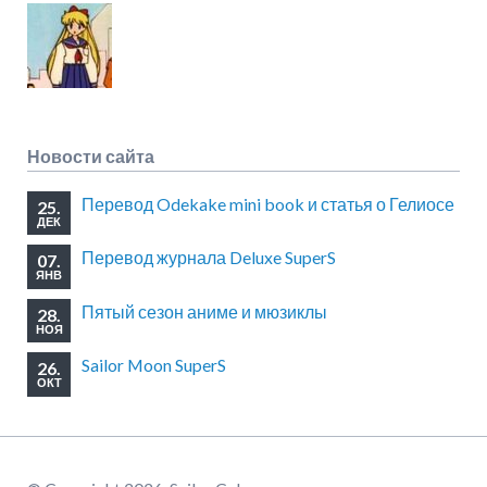
Новости сайта
Перевод Odekake mini book и статья о Гелиосе
25.
ДЕК
Перевод журнала Deluxe SuperS
07.
ЯНВ
Пятый сезон аниме и мюзиклы
28.
НОЯ
Sailor Moon SuperS
26.
ОКТ