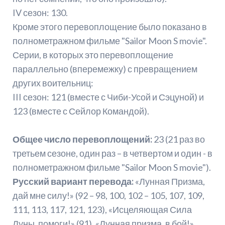
IV сезон: 130.
Кроме этого перевоплощение было показано в
полнометражном фильме "Sailor Moon S movie".
Серии, в которых это перевоплощение
параллельно (вперемежку) с превращением
других воительниц:
III сезон: 121 (вместе с Чиби-Усой и Сэцуной) и
123 (вместе с Сейлор Командой).
Общее число перевоплощений:
23 (21 раз во
третьем сезоне, один раз – в четвертом и один - в
полнометражном фильме "Sailor Moon S movie").
Русский вариант перевода:
«Лунная Призма,
дай мне силу!» (92 – 98, 100, 102 – 105, 107, 109,
111, 113, 117, 121, 123), «Исцеляющая Сила
Луны, помоги!» (91), «Лунная призма, в бой!»