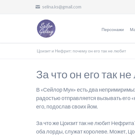
selina.ks@gmail.com
Персонажи
Ма
Воительницы
Ж
Цоизит и Нефрит: почему он его так не любит
Злодеи
О
За что он его так н
Другие
П
П
В «Сейлор Мун» есть два непримиримых
П
радостью отправляется вызывать его «на
его, подослав своих йом.
Ф
П
За что же Цоизит так не любит Нефрита
оба лорды, служат королеве. Может, Цо
О