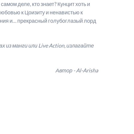
амом деле, кто знает? Кунцит хоть и
 любовью к Цоизиту и ненавистью к
ения и… прекрасный голубоглазый лорд
х из манги или Live Action, излагайте
Автор - Al-Arisha