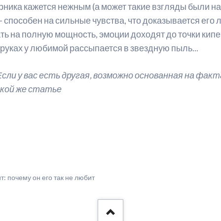
ника кажется нежным (а может такие взгляды были на с
 - способен на сильные чувства, что доказывается его
ть на полную мощность, эмоции доходят до точки кип
уках у любимой рассыпается в звездную пыль...
Если у вас есть другая, возможно основанная на факта
такой же статье
: почему он его так не любит