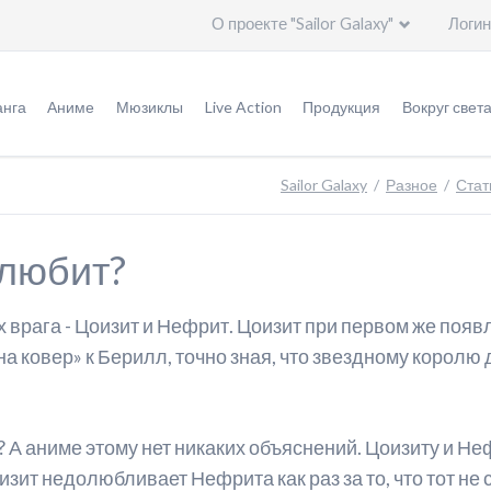
О проекте "Sailor Galaxy"
Логин
Пропустить
навигацию
нга
Аниме
Мюзиклы
Live Action
Продукция
Вокруг свет
урнал "Накаёси"
Оригинал аниме (1992 - 1997)
Мюзиклы
Информация
Игрушки
Общая и
Sailor Galaxy
Разное
Стат
ригинальная версия
Ремейк "Кристалл" (2014 - ...)
Специальное видео
Эпизоды
Германия
е любит?
ереизданная версия
Актеры
Актеры
Италия
ереиздание: кандзэмбан
Создатели
Создатели
Китай
 врага - Цоизит и Нефрит. Цоизит при первом же появ
ереиздание: бунко
Печатная продукция
Артбуки
Корея
 ковер» к Берилл, точно зная, что звездному королю д
леш-манга
Саундтреки
Саундтреки
Польша
ересказ событий
Видео
Россия
? А аниме этому нет никаких объяснений. Цоизиту и Н
изит недолюбливает Нефрита как раз за то, что тот не
тличия аниме от манги
Дополнительно
США