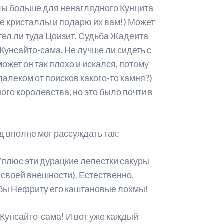
ллы больше для ненаглядного Кунцита
ые кристаллы и подарю их вам!) Может
отел ли туда Цоизит. Судьба Жадеита
Кунсайто-сама. Не лучше ли сидеть с
жет он так плохо и искался, потому
далеком от поисков какого-то камня?)
ого королевства, но это было почти в
д вполне мог рассуждать так:
/плюс эти дурацкие лепестки сакуры
к своей внешности). Естественно,
 бы Нефриту его каштановые лохмы!
 Кунсайто-сама! И вот уже каждый