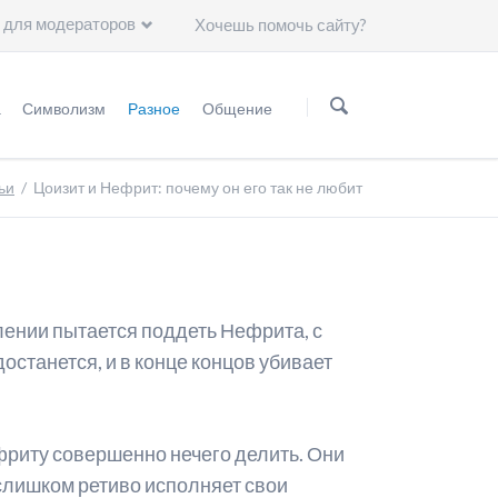
 для модераторов
Хочешь помочь сайту?
Пропустить
навигацию
а
Символизм
Разное
Общение
нформация
Мифология
Статьи
Группа ВKонтакте
ьи
Цоизит и Нефрит: почему он его так не любит
Астрология
Чему нас научили герои "Сейлор Мун"?
Минералогия
Художники
Астрономия
лении пытается поддеть Нефрита, с
Символы
останется, и в конце концов убивает
Группы крови
Японские иероглифы
ефриту совершенно нечего делить. Они
 слишком ретиво исполняет свои
Цвет волос