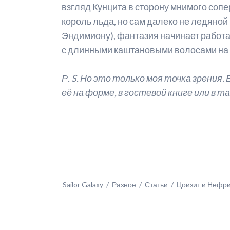
взгляд Кунцита в сторону мнимого сопер
король льда, но сам далеко не ледяной
Эндимиону), фантазия начинает работа
с длинными каштановыми волосами на р
Р. S. Но это только моя точка зрения. 
её на форме, в гостевой книге или в 
Sailor Galaxy
Разное
Статьи
Цоизит и Нефрит