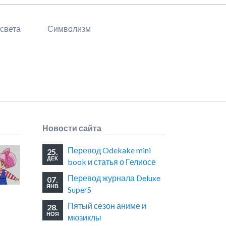
 света
Символизм
Новости сайта
Перевод Odekake mini
25.
ДЕК
book и статья о Гелиосе
Перевод журнала Deluxe
07.
ЯНВ
SuperS
Пятый сезон аниме и
28.
НОЯ
мюзиклы