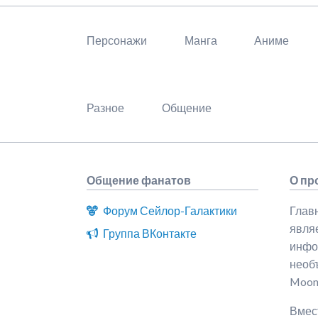
Пропустить
навигацию
Персонажи
Манга
Аниме
Разное
Общение
Общение фанатов
О про
Форум Сейлор-Галактики
Главн
явля
Группа ВКонтакте
инфо
необъ
Moon
Вмест