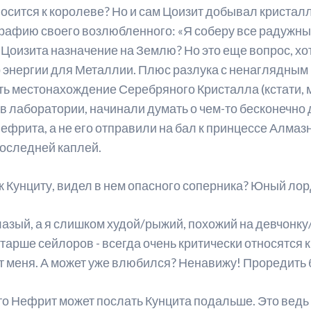
тносится к королеве? Но и сам Цоизит добывал криста
ейтинг персонажей
Мюзиклы для начинающих
ографию своего возлюбленного: «Я соберу все радужн
 у Цоизита назначение на Землю? Но это еще вопрос, х
еста из манги
ор энергии для Металлии. Плюс разлука с ненаглядным 
нкеты с официального сайта
ь местонахождение Серебряного Кристалла (кстати, мо
 в лаборатории, начинали думать о чем-то бесконечно 
оздатели манги
ефрита, а не его отправили на бал к принцессе Алмазн
анга-артбуки
последней каплей.
ейлор Ви
 Кунциту, видел в нем опасного соперника? Юный лор
лазый, а я слишком худой/рыжий, похожий на девчонку
 старше сейлоров - всегда очень критически относятся 
ит меня. А может уже влюбился? Ненавижу! Проредить
что Нефрит может послать Кунцита подальше. Это ведь