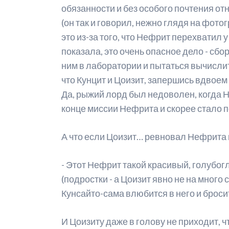
обязанности и без особого почтения о
Р
(он так и говорил, нежно глядя на фот
это из-за того, что Нефрит перехватил
М
показала, это очень опасное дело - сб
А
ним в лаборатории и пытаться вычислит
что Кунцит и Цоизит, запершись вдвоем
С
Да, рыжий лорд был недоволен, когда Н
М
конце миссии Нефрита и скорее стало 
С
А что если Цоизит… ревновал Нефрита к
- Этот Нефрит такой красивый, голубог
(подростки - а Цоизит явно не на много
Кунсайто-сама влюбится в него и брос
И Цоизиту даже в голову не приходит, 