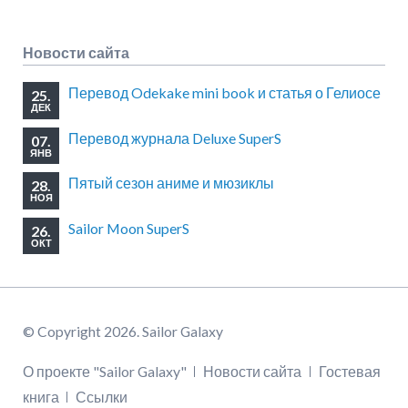
Новости сайта
Перевод Odekake mini book и статья о Гелиосе
25.
ДЕК
Перевод журнала Deluxe SuperS
07.
ЯНВ
Пятый сезон аниме и мюзиклы
28.
НОЯ
Sailor Moon SuperS
26.
ОКТ
© Copyright 2026. Sailor Galaxy
Пропустить
О проекте "Sailor Galaxy"
Новости сайта
Гостевая
навигацию
книга
Ссылки