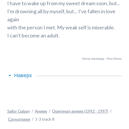
I have to wake up from my sweet dream soon, but...
I'm drowning all by myself, but... I've fallen in love
again
with the person I met. My weak self is miserable.
I can't become an adult.
Автор перевода - Alex Glover
Наверх
Sailor Galaxy
Аниме
Оригинал аниме (1992 - 1997)
Саундтреки
1-3 track 8