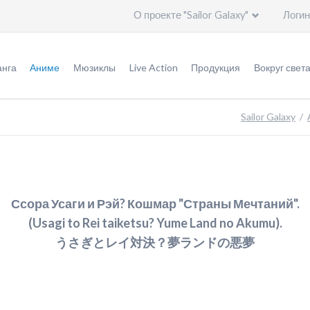
О проекте "Sailor Galaxy"
Логин
Пропустить
навигацию
нга
Аниме
Мюзиклы
Live Action
Продукция
Вокруг свет
урнал "Накаёси"
Оригинал аниме (1992 - 1997)
Мюзиклы
Информация
Игрушки
Общая и
Sailor Galaxy
ригинальная версия
Ремейк "Кристалл" (2014 - ...)
Специальное видео
Эпизоды
Германия
ереизданная версия
Актеры
Актеры
Италия
ереиздание: кандзэмбан
Создатели
Создатели
Китай
Ссора Усаги и Рэй? Кошмар "Страны Мечтаний".
(Usagi to Rei taiketsu? Yume Land no Akumu).
ереиздание: бунко
Печатная продукция
Артбуки
Корея
うさぎとレイ対決？夢ランドの悪夢
леш-манга
Саундтреки
Саундтреки
Польша
ересказ событий
Видео
Россия
тличия аниме от манги
Дополнительно
США