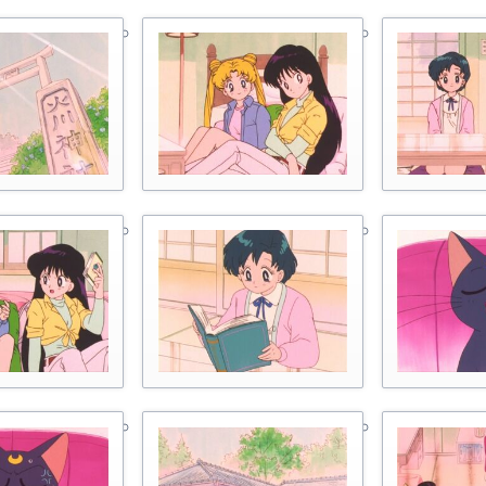
ейтинг персонажей
Мюзиклы для начинающих
еста из манги
нкеты с официального сайта
оздатели манги
анга-артбуки
ейлор Ви