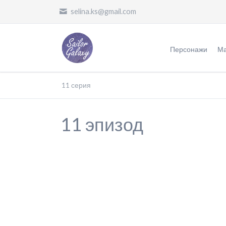
selina.ks@gmail.com
Персонажи
Ма
Воительницы
Ж
11 серия
Злодеи
О
11 эпизод
Другие
П
П
П
Ф
П
О