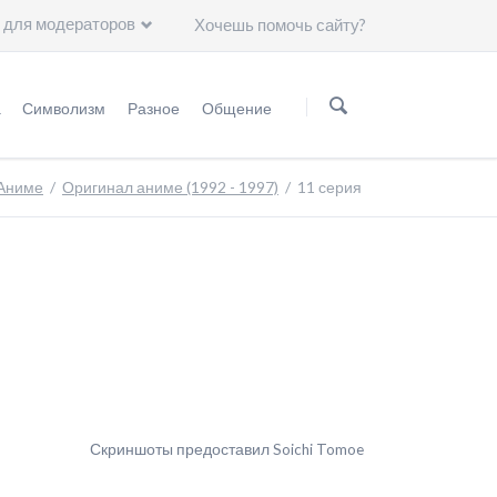
 для модераторов
Хочешь помочь сайту?
Пропустить
навигацию
а
Символизм
Разное
Общение
нформация
Мифология
Статьи
Группа ВKонтакте
Аниме
Оригинал аниме (1992 - 1997)
11 серия
Астрология
Чему нас научили герои "Сейлор Мун"?
Минералогия
Художники
Астрономия
Символы
Группы крови
Японские иероглифы
Скриншоты предоставил Soichi Tomoe
Цвет волос