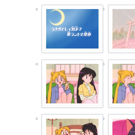
Р
М
А
С
М
С