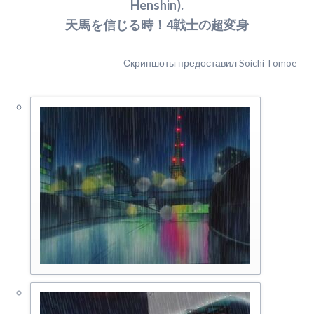
Henshin).
天馬を信じる時！4戦士の超変身
Скриншоты предоставил Soichi Tomoe