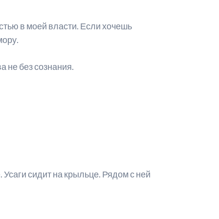
остью в моей власти. Если хочешь
мору.
а не без сознания.
. Усаги сидит на крыльце. Рядом с ней