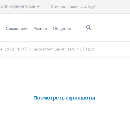
 для модераторов
Хочешь помочь сайту?
Пропустить
навигацию
а
Символизм
Разное
Общение
нформация
Мифология
Статьи
Группа ВKонтакте
 (1992 - 1997)
Sailor Moon Sailor Stars
170-рус
Астрология
Чему нас научили герои "Сейлор Мун"?
Минералогия
Художники
Астрономия
Символы
Посмотреть скриншоты
Группы крови
Японские иероглифы
Цвет волос