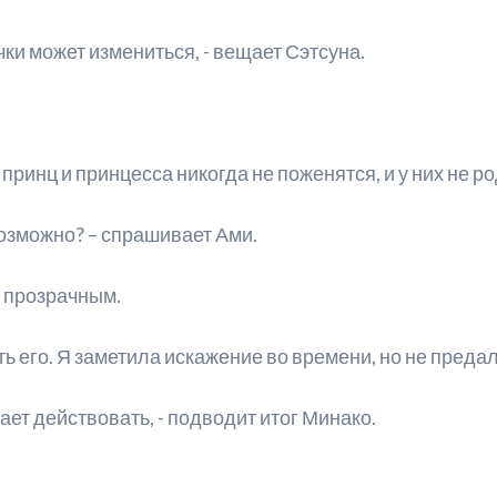
ки может измениться, - вещает Сэтсуна.
 принц и принцесса никогда не поженятся, и у них не 
возможно? – спрашивает Ами.
и прозрачным.
 его. Я заметила искажение во времени, но не предали
ет действовать, - подводит итог Минако.