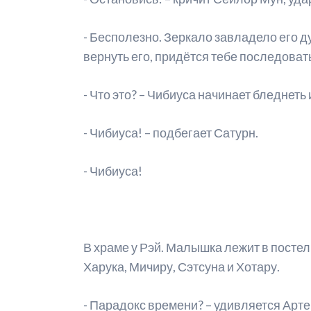
Р
- Бесполезно. Зеркало завладело его ду
М
вернуть его, придётся тебе последовать
А
- Что это? – Чибиуса начинает бледнеть
С
- Чибиуса! – подбегает Сатурн.
М
С
- Чибиуса!
В храме у Рэй. Малышка лежит в постели
Харука, Мичиру, Сэтсуна и Хотару.
- Парадокс времени? – удивляется Арте