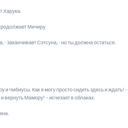
т Харука.
 продолжает Мичиру.
 - заканчивает Сэтсуна, - но ты должна остаться.
у и Чибиусы. Как я могу просто сидеть здесь и ждать! 
 и вернуть Мамору! – исчезает в облаках.
ана.