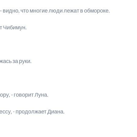
– видно, что многие люди лежат в обмороке.
т Чибимун.
жась за руки.
ру, - говорит Луна.
ессу, - продолжает Диана.