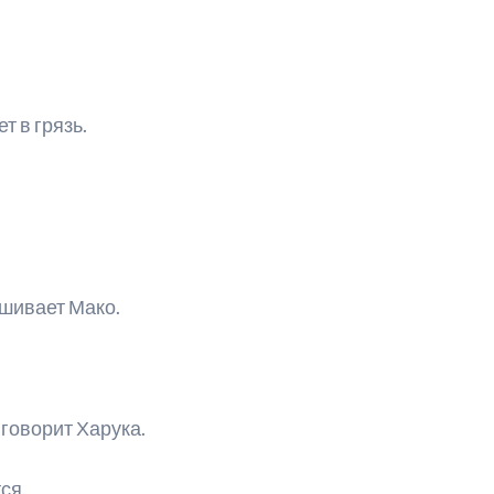
т в грязь.
ашивает Мако.
 говорит Харука.
ся.