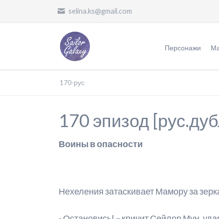
selina.ks@gmail.com
Персонажи
Ма
Воительницы
Ж
170-рус
Злодеи
О
170 эпизод [рус.ду
Другие
П
П
Воины в опасности
П
Ф
Нехеления затаскивает Мамору за зерк
П
О
- Остановись! – кричит Сейлор Мун, уда