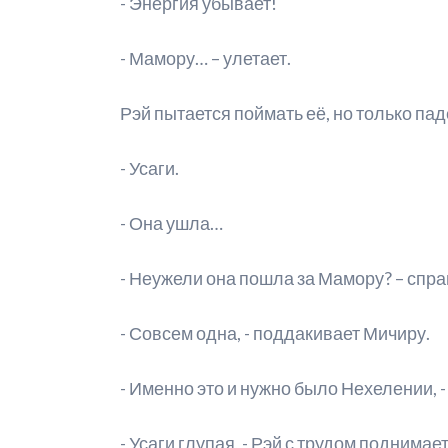
- Энергия убывает!
- Мамору… – улетает.
Рэй пытается поймать её, но только паде
- Усаги.
- Она ушла…
- Неужели она пошла за Мамору? – спр
- Совсем одна, - поддакивает Мичиру.
- Именно это и нужно было Нехелении, -
- Усаги глупая, - Рэй с трудом поднимает