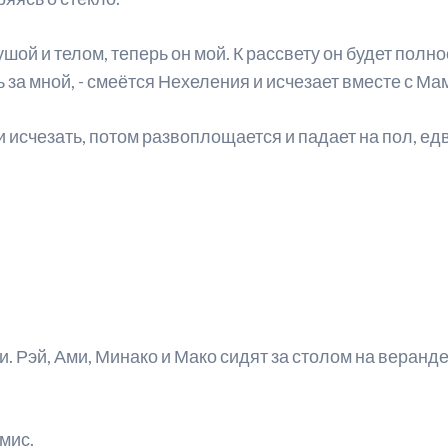
ейтинг персонажей
Мюзиклы для начинающих
шой и телом, теперь он мой. К рассвету он будет полн
еста из манги
 за мной, - смеётся Нехеления и исчезает вместе с Ма
нкеты с официального сайта
 и исчезать, потом развоплощается и падает на пол, едв
оздатели манги
анга-артбуки
ейлор Ви
. Рэй, Ами, Минако и Мако сидят за столом на веранде
мис.