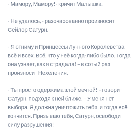
- Мамору, Мамору!- кричит Малышка.
- Не удалось, - разочарованно произносит
Сейлор Сатурн.
- Я отниму и Принцессы Лунного Королевства
всё и всех. Всё, что у неё когда-либо было. Тогда
она узнает, как я страдала! – в сотый раз
произносит Нехеления.
- Ты просто одержима злой мечтой! – говорит
Сатурн, подходя к ней ближе. – У меня нет
выбора. Я должна уничтожить тебя, и тогда всё
кончится. Призываю тебя, Сатурн, освободи
силу разрушения!