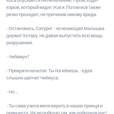
Коса опускается на Нехелению. Происходит
взрыв, который видит Усаги. Потом всё также
резко проходит, не причинив никому вреда.
- Остановись, Сатурн! – исчезающая Малышка
держит Хотару, не давая выпустить всю мощь
разрушения.
- Чибимун?
- Прекрати начатое. Ты погибнешь, - едва
слышно шепчет Чибиуса.
- Но…
- Ты сама учила меня верить в наших принца и
принцессу. Их не победят так, как победили нас!