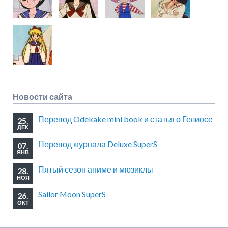
Новости сайта
Перевод Odekake mini book и статья о Гелиосе
25.
ДЕК
Перевод журнала Deluxe SuperS
07.
ЯНВ
Пятый сезон аниме и мюзиклы
28.
НОЯ
Sailor Moon SuperS
26.
ОКТ