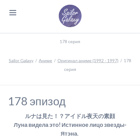
178 серия
Sailor Galaxy
Аниме
Оригинал аниме (1992 - 1997)
178
серия
178 эпизод
ルナは見た！？アイドル夜天の素顔
Луна видела это! Истинное лицо звезды-
Ятэна.