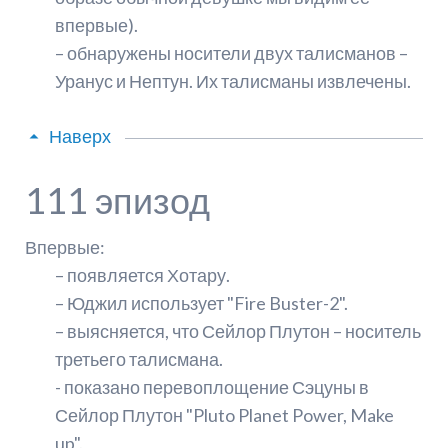
впервые).
– обнаружены носители двух талисманов –
Уранус и Нептун. Их талисманы извлечены.
Наверх
111 эпизод
Впервые:
– появляется Хотару.
– Юджил использует "Fire Buster-2".
– выясняется, что Сейлор Плутон – носитель
третьего талисмана.
- показано перевоплощение Сэцуны в
Сейлор Плутон "Pluto Planet Power, Make
up".