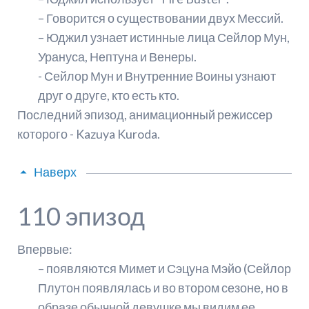
– Говорится о существовании двух Мессий.
– Юджил узнает истинные лица Сейлор Мун,
Урануса, Нептуна и Венеры.
- Сейлор Мун и Внутренние Воины узнают
друг о друге, кто есть кто.
Последний эпизод, анимационный режиссер
которого - Kazuya Kuroda.
Наверх
110 эпизод
Впервые:
– появляются Мимет и Сэцуна Мэйо (Сейлор
Плутон появлялась и во втором сезоне, но в
образе обычной девушке мы видим ее