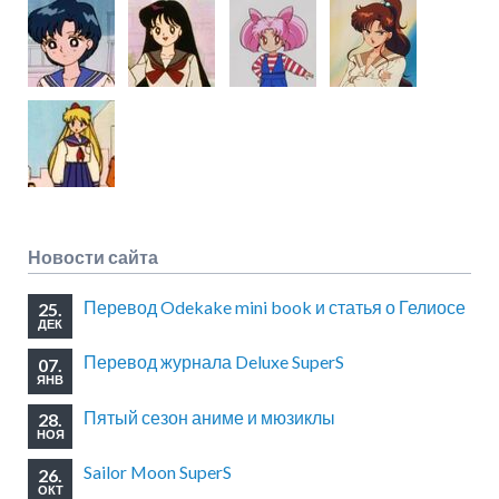
Новости сайта
Перевод Odekake mini book и статья о Гелиосе
25.
ДЕК
Перевод журнала Deluxe SuperS
07.
ЯНВ
Пятый сезон аниме и мюзиклы
28.
НОЯ
Sailor Moon SuperS
26.
ОКТ