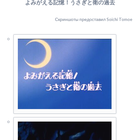
よみがえる記憶！うさぎと衛の過去
Скриншоты предоставил Soichi Tomoe