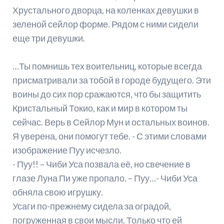
Хрустального дворца, на коленках девушки в
зеленой сейлор форме. Рядом с ними сидели
еще три девушки.
…Ты помнишь тех воительниц, которые всегда
присматривали за тобой в городе будущего. Эти
воины до сих пор сражаются, что бы защитить
Кристальный Токио, как и мир в котором ты
сейчас. Верь в Сейлор Мун и остальных воинов.
Я уверена, они помогут тебе. - С этими словами
изображение Пуу исчезло.
- Пуу!! – Чиби Уса позвала её, но свечение в
глазе Луна Пи уже пропало. – Пуу…- Чиби Уса
обняла свою игрушку.
Усаги по-прежнему сидела за оградой,
погруженная в свои мысли. Только что ей