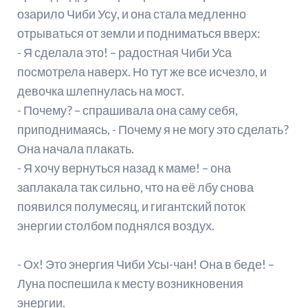
озарило Чиби Усу, и она стала медленно
отрываться от земли и подниматься вверх:
- Я сделала это! – радостная Чиби Уса
посмотрела наверх. Но тут же все исчезло, и
девочка шлепнулась на мост.
- Почему? – спрашивала она саму себя,
приподнимаясь, - Почему я не могу это сделать?
Она начала плакать.
- Я хочу вернуться назад к маме! – она
заплакала так сильно, что на её лбу снова
появился полумесяц, и гигантский поток
энергии столбом поднялся воздух.
- Ох! Это энергия Чиби Усы-чан! Она в беде! –
Луна поспешила к месту возникновения
энергии.