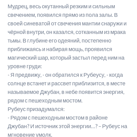
Мудрец, весь окутанный резким и сильным
свечением, появился прямо из пола залы. В
своей синеватой от свечения мантии снаружи и
чёрной внутри, он казался, сотканным из мрака
тьмы. В глубине его одеяний, постепенно
приближаясь и набирая мощь, проявился
магический шар, который застыл перед ним на
уровне груди:
- Я предвижу, - он обратился к Рубеусу, - когда
солнце встанет и рассвет приблизится, в месте
называемое Джубан, в небе появится энергия,
рядом с пешеходным мостом.
Рубеус призадумался:
- Рядом с пешеходным мостом в районе
Джубан? И источник этой энергии…? – Рубеус на
мгновение умолк.