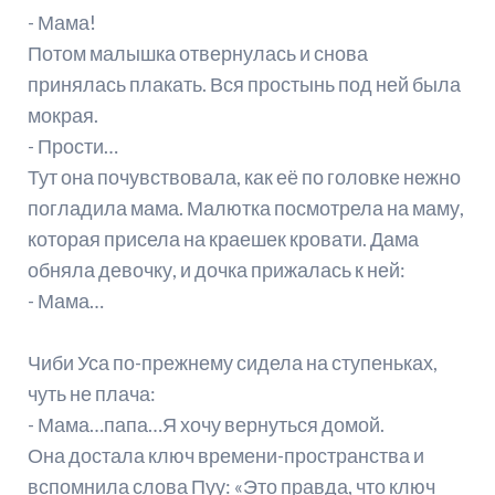
- Мама!
Потом малышка отвернулась и снова
принялась плакать. Вся простынь под ней была
мокрая.
- Прости…
Тут она почувствовала, как её по головке нежно
погладила мама. Малютка посмотрела на маму,
которая присела на краешек кровати. Дама
обняла девочку, и дочка прижалась к ней:
- Мама…
Чиби Уса по-прежнему сидела на ступеньках,
чуть не плача:
- Мама…папа…Я хочу вернуться домой.
Она достала ключ времени-пространства и
вспомнила слова Пуу: «Это правда, что ключ