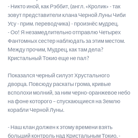
- Никто иной, как Рэббит, (англ. «Кролик» - так
зовут представители клана Черной Луны Чиби
Усу - прим. переводчика) - произнёс мудрец.
- Оо! Я незамедлительно отправлю Четырех
Фантомных сестер наблюдать за этим местом.
Между прочим, Мудрец, как там дела?
Кристальный Токио еще не пал?
Показался черный силуэт Хрустального
дворца. Повсюду раскаты грома, кривые
всполохи молний, за ним черно-оранжевое небо
на фоне которого – спускающиеся на Землю
корабли Черной Луны.
- Наш клан должен к этому времени взять
больший контроль над Кристальным Токио, -