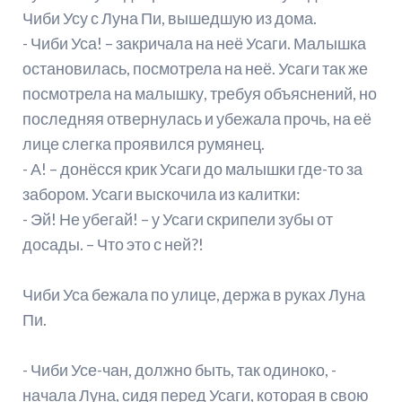
Чиби Усу с Луна Пи, вышедшую из дома.
- Чиби Уса! – закричала на неё Усаги. Малышка
остановилась, посмотрела на неё. Усаги так же
посмотрела на малышку, требуя объяснений, но
последняя отвернулась и убежала прочь, на её
лице слегка проявился румянец.
- А! – донёсся крик Усаги до малышки где-то за
забором. Усаги выскочила из калитки:
- Эй! Не убегай! – у Усаги скрипели зубы от
досады. – Что это с ней?!
Чиби Уса бежала по улице, держа в руках Луна
Пи.
- Чиби Усе-чан, должно быть, так одиноко, -
начала Луна, сидя перед Усаги, которая в свою