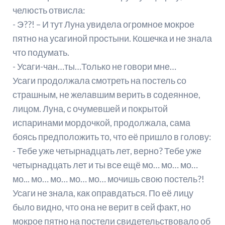
челюсть отвисла:
- Э??! – И тут Луна увидела огромное мокрое
пятно на усагиной простыни. Кошечка и не знала
что подумать.
- Усаги-чан…ты…Только не говори мне…
Усаги продолжала смотреть на постель со
страшным, не желавшим верить в содеянное,
лицом. Луна, с очумевшей и покрытой
испаринами мордочкой, продолжала, сама
боясь предположить то, что её пришло в голову:
- Тебе уже четырнадцать лет, верно? Тебе уже
четырнадцать лет и ты все ещё мо… мо… мо…
мо... мо… мо… мо… мо… мочишь свою постель?!
Усаги не знала, как оправдаться. По её лицу
было видно, что она не верит в сей факт, но
мокрое пятно на постели свидетельствовало об