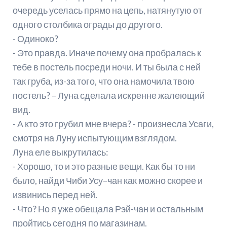
очередь уселась прямо на цепь, натянутую от
одного столбика ограды до другого.
- Одиноко?
- Это правда. Иначе почему она пробралась к
тебе в постель посреди ночи. И ты была с ней
так груба, из-за того, что она намочила твою
постель? – Луна сделала искренне жалеющий
вид.
- А кто это грубил мне вчера? - произнесла Усаги,
смотря на Луну испытующим взглядом.
Луна еле выкрутилась:
- Хорошо, то и это разные вещи. Как бы то ни
было, найди Чиби Усу–чан как можно скорее и
извинись перед ней.
- Что? Но я уже обещала Рэй-чан и остальным
пройтись сегодня по магазинам.