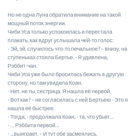
Но не одна Луна обратила внимание на такой
мощный поток энергии.
Чиби Уса только успокоилась и перестала
плакать, как вдруг услышала чей-то голос:
- Эй, эй, случилось что-то печальное? – внизу, на
ступеньках стояла Бертье. - Я удивлена,
Рэббит-чан.
Чиби Уса уже было бросилась бежать в другую
сторону, но там увидела Коан.
- Нет, не ты, сестрица. Я нашла её первой.
- Вот как? – не согласилась с ней Бертьею - Это я
нашла её быстрее.
- Тогда, - продолжала Коан, - та, что убьет…
- … Рэббита первой…
- ...выиграет. – И тут обе засмеялись.