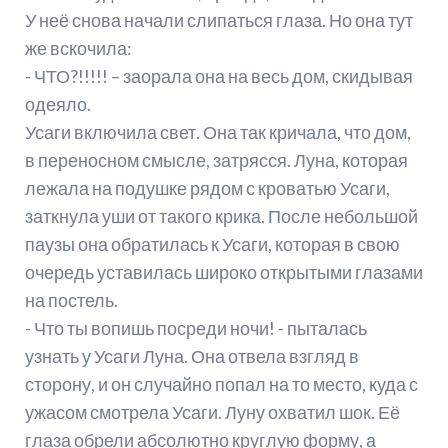
У неё снова начали слипаться глаза. Но она тут
же вскочила:
- ЧТО?!!!!! – заорала она на весь дом, скидывая
одеяло.
Усаги включила свет. Она так кричала, что дом,
в переносном смысле, затрясся. Луна, которая
лежала на подушке рядом с кроватью Усаги,
заткнула уши от такого крика. После небольшой
паузы она обратилась к Усаги, которая в свою
очередь уставилась широко открытыми глазами
на постель.
- Что ты вопишь посреди ночи! - пыталась
узнать у Усаги Луна. Она отвела взгляд в
сторону, и он случайно попал на то место, куда с
ужасом смотрела Усаги. Луну охватил шок. Её
глаза обрели абсолютно круглую форму, а