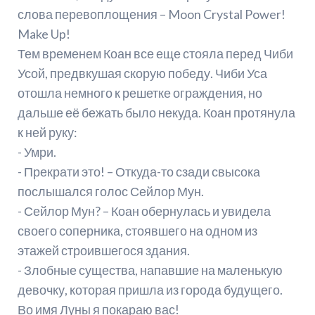
слова перевоплощения – Moon Crystal Power!
Make Up!
Тем временем Коан все еще стояла перед Чиби
Усой, предвкушая скорую победу. Чиби Уса
отошла немного к решетке ограждения, но
дальше её бежать было некуда. Коан протянула
к ней руку:
- Умри.
- Прекрати это! – Откуда-то сзади свысока
послышался голос Сейлор Мун.
- Сейлор Мун? – Коан обернулась и увидела
своего соперника, стоявшего на одном из
этажей строившегося здания.
- Злобные существа, напавшие на маленькую
девочку, которая пришла из города будущего.
Во имя Луны я покараю вас!