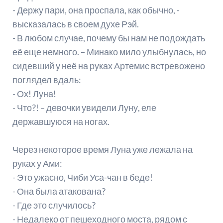
- Держу пари, она проспала, как обычно, -
высказалась в своем духе Рэй.
- В любом случае, почему бы нам не подождать
её еще немного. – Минако мило улыбнулась, но
сидевший у неё на руках Артемис встревожено
поглядел вдаль:
- Ох! Луна!
- Что?! – девочки увидели Луну, еле
державшуюся на ногах.
Через некоторое время Луна уже лежала на
руках у Ами:
- Это ужасно, Чиби Уса-чан в беде!
- Она была атакована?
- Где это случилось?
- Недалеко от пешеходного моста, рядом с