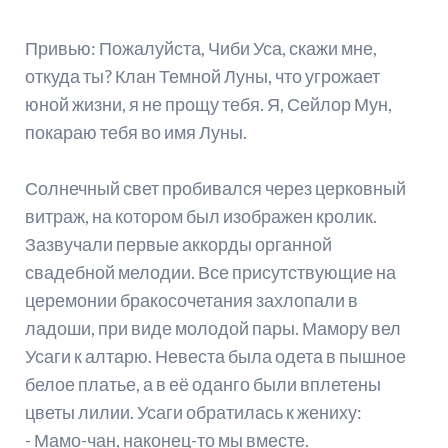
Привью: Пожалуйста, Чиби Уса, скажи мне,
откуда ты? Клан Темной Луны, что угрожает
юной жизни, я не прощу тебя. Я, Сейлор Мун,
покараю тебя во имя Луны.
Солнечный свет пробивался через церковный
витраж, на котором был изображен кролик.
Зазвучали первые аккорды органной
свадебной мелодии. Все присутствующие на
церемонии бракосочетания захлопали в
ладоши, при виде молодой пары. Мамору вел
Усаги к алтарю. Невеста была одета в пышное
белое платье, а в её оданго были вплетены
цветы лилии. Усаги обратилась к жениху:
- Мамо-чан, наконец-то мы вместе.