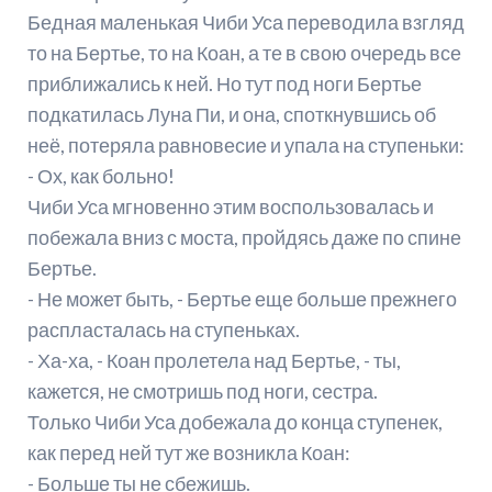
Бедная маленькая Чиби Уса переводила взгляд
то на Бертье, то на Коан, а те в свою очередь все
приближались к ней. Но тут под ноги Бертье
подкатилась Луна Пи, и она, споткнувшись об
неё, потеряла равновесие и упала на ступеньки:
- Ох, как больно!
Чиби Уса мгновенно этим воспользовалась и
побежала вниз с моста, пройдясь даже по спине
Бертье.
- Не может быть, - Бертье еще больше прежнего
распласталась на ступеньках.
- Ха-ха, - Коан пролетела над Бертье, - ты,
кажется, не смотришь под ноги, сестра.
Только Чиби Уса добежала до конца ступенек,
как перед ней тут же возникла Коан:
- Больше ты не сбежишь.