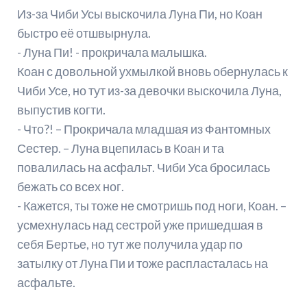
Из-за Чиби Усы выскочила Луна Пи, но Коан
быстро её отшвырнула.
- Луна Пи! - прокричала малышка.
Коан с довольной ухмылкой вновь обернулась к
Чиби Усе, но тут из-за девочки выскочила Луна,
выпустив когти.
- Что?! – Прокричала младшая из Фантомных
Сестер. – Луна вцепилась в Коан и та
повалилась на асфальт. Чиби Уса бросилась
бежать со всех ног.
- Кажется, ты тоже не смотришь под ноги, Коан. –
усмехнулась над сестрой уже пришедшая в
себя Бертье, но тут же получила удар по
затылку от Луна Пи и тоже распласталась на
асфальте.