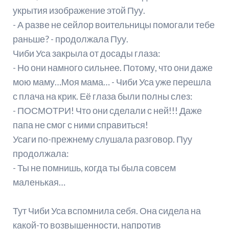
укрытия изображение этой Пуу.
- А разве не сейлор воительницы помогали тебе
раньше? - продолжала Пуу.
Чиби Уса закрыла от досады глаза:
- Но они намного сильнее. Потому, что они даже
мою маму…Моя мама… - Чиби Уса уже перешла
с плача на крик. Её глаза были полны слез:
- ПОСМОТРИ! Что они сделали с ней!!! Даже
папа не смог с ними справиться!
Усаги по-прежнему слушала разговор. Пуу
продолжала:
- Ты не помнишь, когда ты была совсем
маленькая…
Тут Чиби Уса вспомнила себя. Она сидела на
какой-то возвышенности, напротив