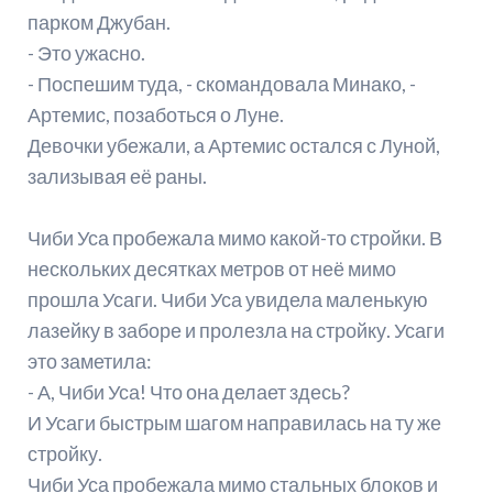
парком Джубан.
- Это ужасно.
- Поспешим туда, - скомандовала Минако, -
Артемис, позаботься о Луне.
Девочки убежали, а Артемис остался с Луной,
зализывая её раны.
Чиби Уса пробежала мимо какой-то стройки. В
нескольких десятках метров от неё мимо
прошла Усаги. Чиби Уса увидела маленькую
лазейку в заборе и пролезла на стройку. Усаги
это заметила:
- А, Чиби Уса! Что она делает здесь?
И Усаги быстрым шагом направилась на ту же
стройку.
Чиби Уса пробежала мимо стальных блоков и