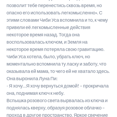
позволит тебе перенестись сквозь время, но
опасно его использовать легкомысленно». С
этими словами Чиби Уса вспомнила и то, к чему
привели её легкомысленные действия
некоторое время назад. Тогда она
воспользовалась ключом, и Земля на
некоторое время потеряла свою гравитацию.
Чиби Уса хотела, было, убрать ключ, но
моментально вспомнила ту ласку и заботу, что
оказывала ей мама, то чего ей не хватало здесь.
Она выронила Луна Пи:
- Я хочу…Я хочу вернуться домой! – прокричала
она, поднимая ключ к небу.
Вспышка розового света вырвалась из ключа и
поднялась кверху, образуя розовое облачко –
проход в другое пространство. Яркое свечение