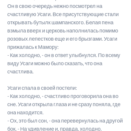
Он в свою очередь нежно посмотрел на
счастливую Усаги. Все присутствующие стали
открывать бутылк шампанского. Белая пена
взмыла вверх и церковь наполнилась помимо
розовых лепестков еще и его брызгами. Усаги
прижалась к Мамору:
- Как холодно, - он в ответ улыбнулся. По всему
виду Усаги можно было сказать, что она
счастлива.
Усаги спала в своей постели:
- Как холодно, - счастливо проговорила она во
сне. Усаги открыла глаза и не сразу поняла, где
она находится.
- Ох, это был сон, - она перевернулась на другой
бок. - На удивление и, правда, холодно.