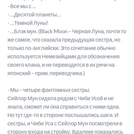
- Все мы с ...
- …Десятой планеты…
- …Темной Луны!
- …Блэк мун. (Black Moon – Черная Луна, почти то
же самое, что сказала предыдущая сестра, но
только по-английски. Это сочетание обычно
используется Немезийцами для обозначения
своего клана, и не переводится в их речи на
японский – прим. переводчика.)
- Мы – четыре фантомных сестры.
Сейлор Мун сидела рядом с Чиби Усой и не
знала, сможет ли она справиться с ними одна.
Но тут где-то в стороне послышались шаги. И
сестры, и Чиби Уса с Сейлор Мун посмотрели в
сторону входа на стройку. Вдалеке показались