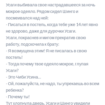
Усаги выбивала свое настрадавшееся за ночь
мокрое одеяло. Рядом сидел Шинго и
посмеивался над ней:
- Писаться в постель, когда тебе уже 14 лет явно
не здорово, даже для дурочки Усаги.
Усаги, покраснев и мигом прекратив свою
работу, подскочила к брату:
- Я возмущена этим! Я не писалась в свою
постель!
- Тогда почему твое одеяло мокрое, глупая
Усаги?
- Это Чиби Усина…
- Ой, пожалуйста, не надо, ты упрекаешь во всем
ребенка?
- Почему ты!
Тут хлопнула дверь. Усаги и Шинго увидели