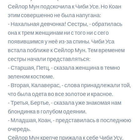
Сейлор Мун подскочила к Чиби Усе. Но Коан
этим совершенно не была напугана:
- Нахальная девчонка! Сестры, - обратилась
она к трем женщинам ни с того ни с сего
появившимся у неё из-за спины. Чиби Уса
встала поближе к Сейлор Мун. Тем временем
сестры начали представляться:
- Старшая, Петц, - сказала женщина в темно
зеленом костюме.
- Вторая, Калаверас, - слова принадлежали той,
что была одета во все золотое и красное.
- Третья, Бертье, - сказала уже знакомая нам
блондинка в голубом одеянии.
- Младшая, Коан, - представилась в последнюю
очередь.
Сейлор Мун крепче прижала к себе Чиби Усу.