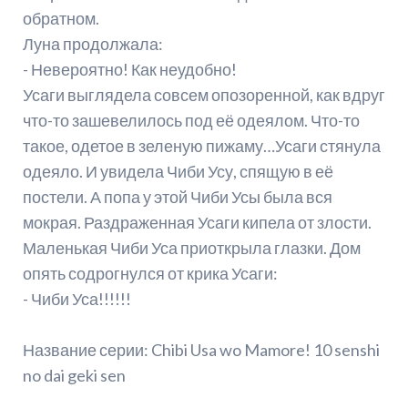
обратном.
Луна продолжала:
- Невероятно! Как неудобно!
Усаги выглядела совсем опозоренной, как вдруг
что-то зашевелилось под её одеялом. Что-то
такое, одетое в зеленую пижаму…Усаги стянула
одеяло. И увидела Чиби Усу, спящую в её
постели. А попа у этой Чиби Усы была вся
мокрая. Раздраженная Усаги кипела от злости.
Маленькая Чиби Уса приоткрыла глазки. Дом
опять содрогнулся от крика Усаги:
- Чиби Уса!!!!!!
Название серии: Chibi Usa wo Mamore! 10 senshi
no dai geki sen