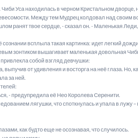
 Чиби Уса находилась в черном Кристальном дворце, 
в невесомости. Между тем Мудрец колдовал над своим
лом ранят твое сердце, - сказал он. - Маленькая Ле
её сознании всплыла такая картинка: идет легкий дожд
евым зонтиком вышагивает маленькая довольная Чиби 
а привлекла собой взгляд девчушки:
а, выпучив от удивления и восторга на неё глаза. Но, 
ла за ней.
телей:
ься, - предупредила её Нео Королева Серенити.
ледованием лягушки, что споткнулась и упала в лужу 
азами, как будто еще не осознавая, что случилось.
 на папу и маму.