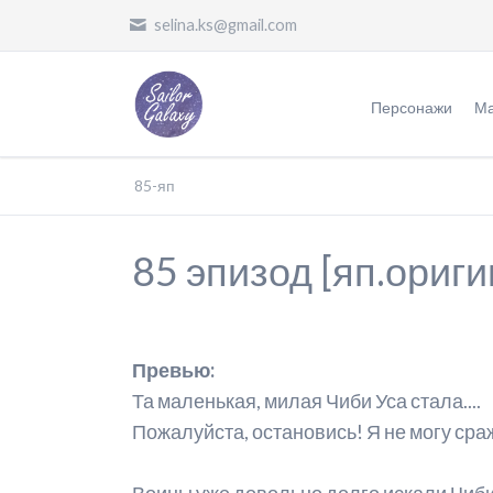
selina.ks@gmail.com
Персонажи
Ма
Воительницы
Ж
85-яп
Злодеи
О
85 эпизод [яп.ориги
Другие
П
П
П
Превью:
Та маленькая, милая Чиби Уса стала....
Ф
Пожалуйста, остановись! Я не могу сра
П
О
Воины уже довольно долго искали Чиби