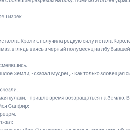
ец изрек:
исталла, Кролик, получила редкую силу и стала Корол
Алмаз, вглядываясь в черный полумесяц на лбу бывшей 
асмеявшись.
лое Земли, - сказал Мудрец. - Как только зловещая с
счезли.
имая кулаки, - пришло время возвращаться на Землю. 
йся Сапфир:
дрецом.
олжал:
она погибла. Я не уверен, но думаю, что так это и был