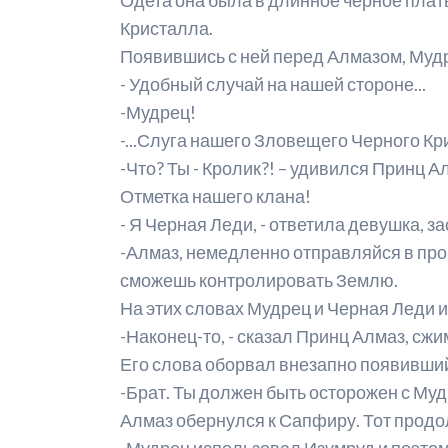
Кристалла.
Появившись с ней перед Алмазом, Мудр
- Удобный случай на нашей стороне...
-Мудрец!
-...Слуга нашего Зловещего Черного Кр
-Что? Ты - Кролик?! – удивился Принц 
Отметка нашего клана!
- Я Черная Леди, - ответила девушка, з
-Алмаз, немедленно отправляйся в прош
сможешь контролировать Землю.
На этих словах Мудрец и Черная Леди и
-Наконец-то, - сказал Принц Алмаз, сж
Его слова оборвал внезапно появивши
-Брат. Ты должен быть осторожен с Му
Алмаз обернулся к Сапфиру. Тот прод
-Мудрец использовал Изумруд и поэтому 