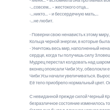
-...совсем... – жестокого отца...
-...никто... – и бессердечную мать,...
-...не любит.
- Поверни свою ненависть к этому миру,
Кольца черной энергии, в которые была
- Уничтожь весь мир, наполненный ненав
сердце, когда ты получишь силу Зловещ
Мудрец перестал колдовать над шаром,
вконец опоясали Чиби Усу, обволокли её
Чиби Усы начали увеличиваться. Вырос
Её тело приобрело нормальный цвет. Он
С невиданной прежде силой Черный Кри
безразличное состояние изменилось то
Одета она была в длинное черное плать