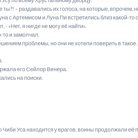
е ты?! – раздавались их голоса, на которые, впрочем, н
ейтинг персонажей
Мюзиклы для начинающих
на с Артемисом и Луна Пи встретились близ какой-то с
еста из манги
 - «Нет, я нигде не могу её найти».
о-то и замолчал.
нкеты с официального сайта
шением проблемы, но они не хотели поверить в такое
оздатели манги
я.
анга-артбуки
ержала его Сейлор Венера.
ейлор Ви
жались на поиски.
то Чиби Уса находится у врагов, воины продолжали её 