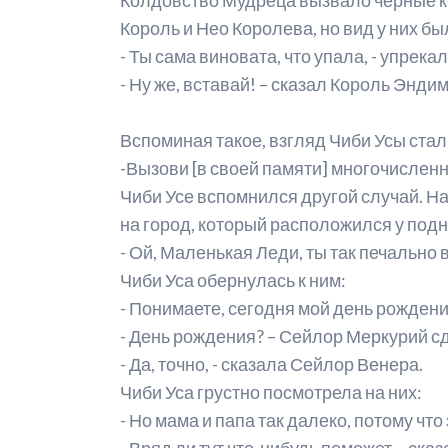
Король и Нео Королева, но вид у них б
- Ты сама виновата, что упала, - упрек
- Ну же, вставай! – сказал Король Энди
Вспоминая такое, взгляд Чиби Усы стал
-Вызови [в своей памяти] многочислен
Чиби Усе вспомнился другой случай. На
на город, который расположился у под
- Ой, Маленькая Леди, ты так печально
Чиби Уса обернулась к ним:
- Понимаете, сегодня мой день рождени
- День рождения? – Сейлор Меркурий с
- Да, точно, - сказала Сейлор Венера.
Чиби Уса грустно посмотрела на них:
- Но мама и папа так далеко, потому что
- Вряд ли тут что-нибудь поможет, - с