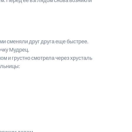
ами сменяли друг друга еще быстрее.
очку Мудрец.
ом и грустно смотрела через хрусталь
ельницы:
левским делам.