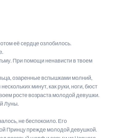
 потом её сердце озлобилось.
е.
 тьму. При помощи ненависти в твоем
ольца, озаренные вспышками молний,
ескольких минут, как руки, ноги, бюст
воем росте возраста молодой девушки.
й Луны.
алось, не беспокоило. Его
омой Принцу прежде молодой девушкой.
шал розовый шарф и серьги из Черного