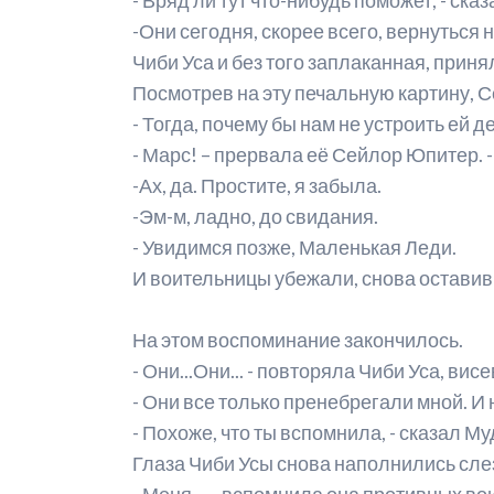
-Они сегодня, скорее всего, вернуться 
Чиби Уса и без того заплаканная, приня
Посмотрев на эту печальную картину, 
- Тогда, почему бы нам не устроить ей д
- Марс! – прервала её Сейлор Юпитер. 
-Ах, да. Простите, я забыла.
-Эм-м, ладно, до свидания.
- Увидимся позже, Маленькая Леди.
И воительницы убежали, снова оставив 
На этом воспоминание закончилось.
- Они...Они... - повторяла Чиби Уса, в
- Они все только пренебрегали мной. И
- Похоже, что ты вспомнила, - сказал Му
Глаза Чиби Усы снова наполнились сле
- Меня... – вспомнила она противных вои