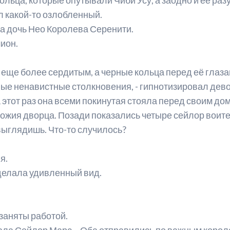
ыл какой-то озлобленный.
ала дочь Нео Королева Серенити.
мион.
 еще более сердитым, а черные кольца перед её глаз
ные ненавистные столкновения, - гипнотизировал дев
 этот раз она всеми покинутая стояла перед своим дом
ножия дворца. Позади показались четыре сейлор воит
 выглядишь. Что-то случилось?
я.
делала удивленный вид.
 заняты работой.
казала Сейлор Марс. - Оба отправились по важным коро