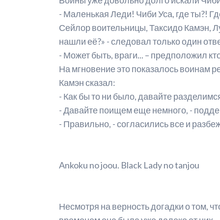
- Маленькая Леди! Чиби Уса, где ты?! Гд
Р
Сейлор воительницы, Таксидо Камэн, Лу
М
нашли её?» - следовал только один ответ,
- Может быть, враги... – предположил кт
А
На мгновение это показалось воинам ре
С
Камэн сказал:
- Как бы то ни было, давайте разделимс
М
- Давайте поищем еще немного, - подд
С
- Правильно, - согласились все и разбе
Ankoku no joou. Black Lady no tanjou
Несмотря на верность догадки о том, ч
временем она была уже далеко от них.