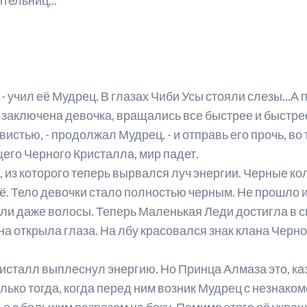
 - учил её Мудрец. В глазах Чиби Усы стояли слезы...А
 заключена девочка, вращались все быстрее и быстре
истью, - продолжал Мудрец, - и отправь его прочь, во
его Черного Кристалла, мир падет.
 из которого теперь вырвался луч энергии. Черные к
. Тело девочки стало полностью черным. Не прошло и н
ли даже волосы. Теперь Маленькая Леди достигла в с
а открыла глаза. На лбу красовался знак клана Черно
сталл выплеснул энергию. Но Принца Алмаза это, каз
лько тогда, когда перед ним возник Мудрец с незнак
е с большим разрезом на боку. Помимо этого её укра