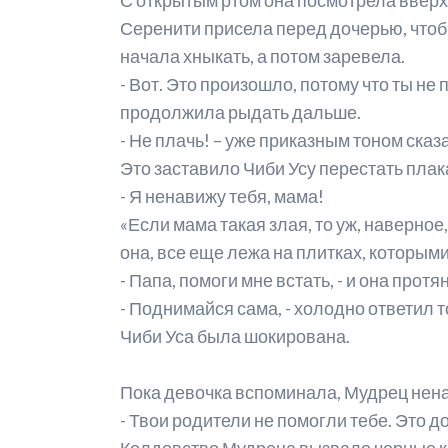
Серенити присела перед дочерью, чтоб
начала хныкать, а потом заревела.
- Вот. Это произошло, потому что ты не
продолжила рыдать дальше.
- Не плачь! – уже приказным тоном ска
Это заставило Чиби Усу перестать пла
- Я ненавижу тебя, мама!
«Если мама такая злая, то уж, наверное,
она, все еще лежа на плитках, которым
- Папа, помоги мне встать, - и она протя
- Поднимайся сама, - холодно ответил т
Чиби Уса была шокирована.
Пока девочка вспоминала, Мудрец нена
- Твои родители не помогли тебе. Это до
Колдовство Мудреца вызвало черные кол