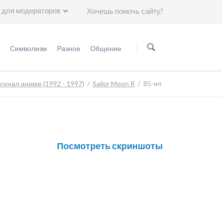
 для модераторов
Хочешь помочь сайту?
Пропустить
навигацию
а
Символизм
Разное
Общение
нформация
Мифология
Статьи
Группа ВKонтакте
гинал аниме (1992 - 1997)
Sailor Moon R
85-яп
Астрология
Чему нас научили герои "Сейлор Мун"?
Минералогия
Художники
Астрономия
Посмотреть скриншоты
Символы
Группы крови
Японские иероглифы
Цвет волос