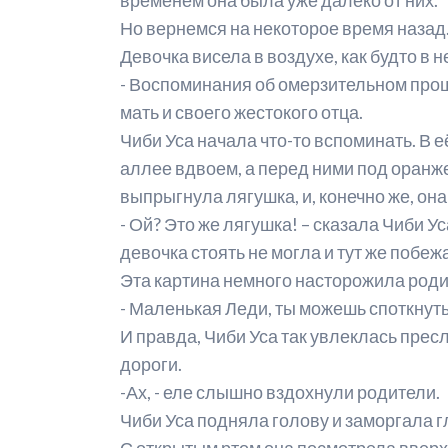
Но вернемся на некоторое время назад.
Девочка висела в воздухе, как будто 
- Воспоминания об омерзительном прош
мать и своего жестокого отца.
Чиби Уса начала что-то вспоминать. В 
аллее вдвоем, а перед ними под оранж
выпрыгнула лягушка, и, конечно же, он
- Ой? Это же лягушка! – сказала Чиби Ус
девочка стоять не могла и тут же побежа
Эта картина немного насторожила роди
- Маленькая Леди, ты можешь споткнут
И правда, Чиби Уса так увлеклась прес
дороги.
-Ах, - еле слышно вздохнули родители.
Чиби Уса подняла голову и заморгала гл
С открытым ртом она посмотрела вверх,