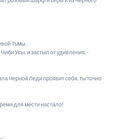
евой Тьмы.
Чиби Усы, и застыл от удивления. -
ила Черной Леди проявит себя, ты точно
Время для мести настало!
о.