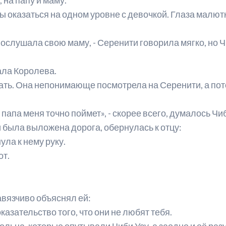
ы оказаться на одном уровне с девочкой. Глаза малют
 послушала свою маму, - Серенити говорила мягко, но 
зала Королева.
кать. Она непонимающе посмотрела на Серенити, а по
 папа меня точно поймет», - скорее всего, думалось Чиб
и была выложена дорога, обернулась к отцу:
нула к нему руку.
от.
вязчиво объяснял ей:
казательство того, что они не любят тебя.
ьца, которые опутывали Чиби Усу, а заодно и её раз