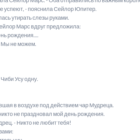
не успеют, - пояснила Сейлор Юпитер.
лась утирать слезы руками.
Сейлор Марс вдруг предложила:
ень рождения....
- Мы не можем.
Чиби Усу одну.
исевшая в воздухе под действием чар Мудреца.
 никто не праздновал мой день рождения.
дрец. - Никто не любит тебя!
зами:
тельниц,..