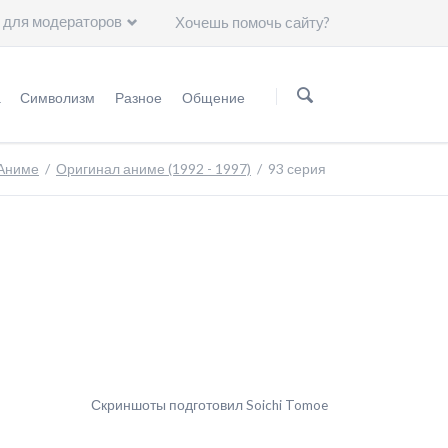
 для модераторов
Хочешь помочь сайту?
Пропустить
навигацию
а
Символизм
Разное
Общение
нформация
Мифология
Статьи
Группа ВKонтакте
Аниме
Оригинал аниме (1992 - 1997)
93 серия
Астрология
Чему нас научили герои "Сейлор Мун"?
Минералогия
Художники
Астрономия
Символы
Группы крови
Японские иероглифы
Скриншоты подготовил Soichi Tomoe
Цвет волос