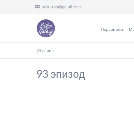
selina.ks@gmail.com
Персонажи
Ма
Воительницы
Ж
93 серия
Злодеи
О
93 эпизод
Другие
П
П
П
Ф
П
О