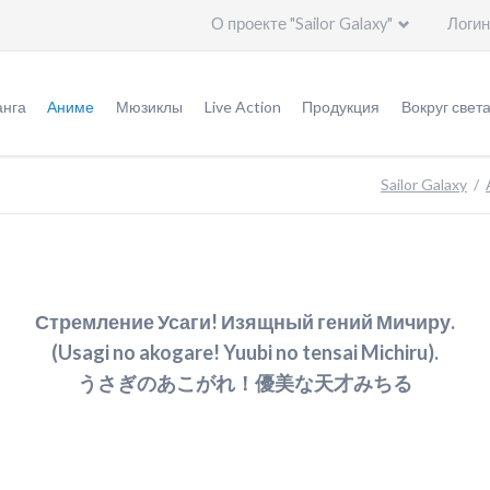
О проекте "Sailor Galaxy"
Логин
Пропустить
навигацию
нга
Аниме
Мюзиклы
Live Action
Продукция
Вокруг свет
урнал "Накаёси"
Оригинал аниме (1992 - 1997)
Мюзиклы
Информация
Игрушки
Общая и
Sailor Galaxy
ригинальная версия
Ремейк "Кристалл" (2014 - ...)
Специальное видео
Эпизоды
Германия
ереизданная версия
Актеры
Актеры
Италия
ереиздание: кандзэмбан
Создатели
Создатели
Китай
Стремление Усаги! Изящный гений Мичиру.
(Usagi no akogare! Yuubi no tensai Michiru).
ереиздание: бунко
Печатная продукция
Артбуки
Корея
うさぎのあこがれ！優美な天才みちる
леш-манга
Саундтреки
Саундтреки
Польша
ересказ событий
Видео
Россия
тличия аниме от манги
Дополнительно
США