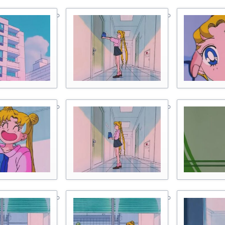
ейтинг персонажей
Мюзиклы для начинающих
еста из манги
нкеты с официального сайта
оздатели манги
анга-артбуки
ейлор Ви