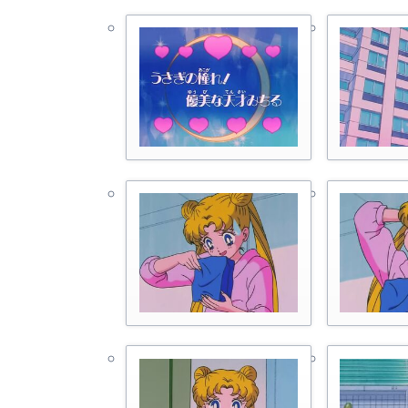
Р
М
А
С
М
С