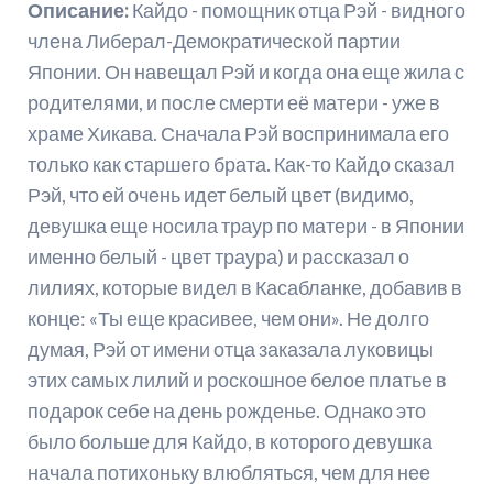
Описание:
Кайдо - помощник отца Рэй - видного
члена Либерал-Демократической партии
Японии. Он навещал Рэй и когда она еще жила с
родителями, и после смерти её матери - уже в
храме Хикава. Сначала Рэй воспринимала его
только как старшего брата. Как-то Кайдо сказал
Рэй, что ей очень идет белый цвет (видимо,
девушка еще носила траур по матери - в Японии
именно белый - цвет траура) и рассказал о
лилиях, которые видел в Касабланке, добавив в
конце: «Ты еще красивее, чем они». Не долго
думая, Рэй от имени отца заказала луковицы
этих самых лилий и роскошное белое платье в
подарок себе на день рожденье. Однако это
было больше для Кайдо, в которого девушка
начала потихоньку влюбляться, чем для нее