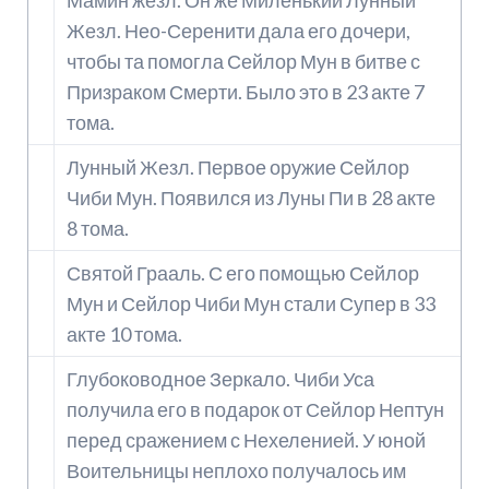
Мамин жезл. Он же Миленький Лунный
Жезл. Нео-Серенити дала его дочери,
чтобы та помогла Сейлор Мун в битве с
Призраком Смерти. Было это в 23 акте 7
тома.
Лунный Жезл. Первое оружие Сейлор
Чиби Мун. Появился из Луны Пи в 28 акте
8 тома.
Святой Грааль. С его помощью Сейлор
Мун и Сейлор Чиби Мун стали Супер в 33
акте 10 тома.
Глубоководное Зеркало. Чиби Уса
получила его в подарок от Сейлор Нептун
перед сражением с Нехеленией. У юной
Воительницы неплохо получалось им