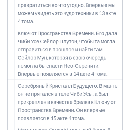
превратиться во что угодно. Впервые мы
можем увидеть это чудо техники в 13 акте
4 тома.
Ключ от Пространства Времени. Его дала
Чиби Усе Сейлор Плутон, чтобы та могла
отправиться в прошлое и найти там
Сейлор Мун, которая в свою очередь
помогла бы спасти Нео-Серенити.
Впервые появляется в 14 акте 4 тома.
Серебряный Кристалл Будущего. В манге
он не прятался в теле Чиби Усы, а был
прикреплен в качестве брелка к Ключу от
Пространства Времени. Он впервые
появляется в 15 акте 4 тома.