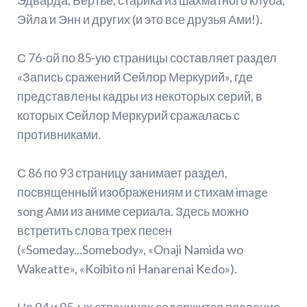
Эдварда, Бертье, старика из шахматного клуба,
Эйла и Энн и других (и это все друзья Ами!).
С 76-ой по 85-ую страницы составляет раздел
«Запись сражений Сейлор Меркурий», где
представлены кадры из некоторых серий, в
которых Сейлор Меркурий сражалась с
противниками.
С 86 по 93 страницу занимает раздел,
посвященный изображениям и стихам image
song Ами из аниме сериала. Здесь можно
встретить слова трех песен
(«Someday...Somebody», «Onaji Namida wo
Wakeatte», «Koibito ni Hanarenai Kedo»).