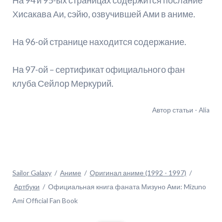
На 94 и 95-ых страницах содержится послание
Хисакава Аи, сэйю, озвучившей Ами в аниме.
На 96-ой странице находится содержание.
На 97-ой – сертификат официального фан
клуба Сейлор Меркурий.
Автор статьи - Alia
Sailor Galaxy
Аниме
Оригинал аниме (1992 - 1997)
Артбуки
Официальная книга фаната Мизуно Ами: Mizuno
Ami Official Fan Book