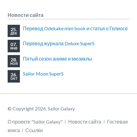
Новости сайта
Перевод Odekake mini book и статья о Гелиосе
25.
ДЕК
Перевод журнала Deluxe SuperS
07.
ЯНВ
Пятый сезон аниме и мюзиклы
28.
НОЯ
Sailor Moon SuperS
26.
ОКТ
© Copyright 2026. Sailor Galaxy
Пропустить
О проекте "Sailor Galaxy"
Новости сайта
Гостевая
навигацию
книга
Ссылки