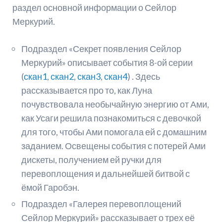
раздел основной информации о Сейлор
Меркурий.
Подраздел «Секрет появления Сейлор
Меркурий» описывает события 8-ой серии
(
скан1
,
скан2
,
скан3
,
скан4
) . Здесь
рассказывается про то, как Луна
почувствовала необычайную энергию от Ами,
как Усаги решила познакомиться с девочкой
для того, чтобы Ами помогала ей с домашним
заданием. Освещены события с потерей Ами
дискеты, получением ей ручки для
перевоплощения и дальнейшей битвой с
ёмой Гаробэн.
Подраздел «Галерея перевоплощений
Сейлор Меркурий» рассказывает о трех её