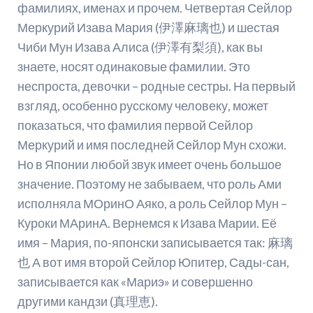
фамилиях, именах и прочем. Четвертая Сейлор
Меркурий Изава Мария (伊澤麻璃也) и шестая
Чиби Мун Изава Алиса (伊澤有梨須), как вы
знаете, носят одинаковые фамилии. Это
неспроста, девочки – родные сестры. На первый
взгляд, особенно русскому человеку, может
показаться, что фамилия первой Сейлор
Меркурий и имя последней Сейлор Мун схожи.
Но в Японии любой звук имеет очень большое
значение. Поэтому не забываем, что роль Ами
исполняла МОринО Аяко, а роль Сейлор Мун –
Куроки МАринА. Вернемся к Изава Марии. Её
имя – Мария, по-японски записывается так: 麻璃
也 А вот имя второй Сейлор Юпитер, Сады-сан,
записывается как «Мариэ» и совершенно
другими кандзи (真理恵).