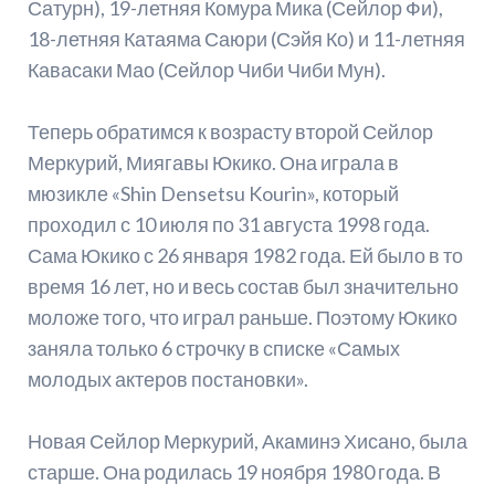
Сатурн), 19-летняя Комура Мика (Сейлор Фи),
18-летняя Катаяма Саюри (Сэйя Ко) и 11-летняя
Кавасаки Мао (Сейлор Чиби Чиби Мун).
Теперь обратимся к возрасту второй Сейлор
Меркурий, Миягавы Юкико. Она играла в
мюзикле «Shin Densetsu Kourin», который
проходил с 10 июля по 31 августа 1998 года.
Сама Юкико с 26 января 1982 года. Ей было в то
время 16 лет, но и весь состав был значительно
моложе того, что играл раньше. Поэтому Юкико
заняла только 6 строчку в списке «Самых
молодых актеров постановки».
Новая Сейлор Меркурий, Акаминэ Хисано, была
старше. Она родилась 19 ноября 1980 года. В