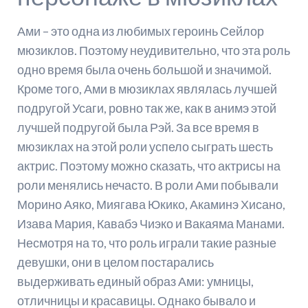
Ами – это одна из любимых героинь Сейлор
мюзиклов. Поэтому неудивительно, что эта роль
одно время была очень большой и значимой.
Кроме того, Ами в мюзиклах являлась лучшей
подругой Усаги, ровно так же, как в анимэ этой
лучшей подругой была Рэй. За все время в
мюзиклах на этой роли успело сыграть шесть
актрис. Поэтому можно сказать, что актрисы на
роли менялись нечасто. В роли Ами побывали
Морино Аяко, Миягава Юкико, Акаминэ Хисано,
Изава Мария, Кавабэ Чиэко и Вакаяма Манами.
Несмотря на то, что роль играли такие разные
девушки, они в целом постарались
выдерживать единый образ Ами: умницы,
отличницы и красавицы. Однако бывало и