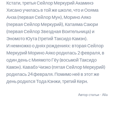
Кстати, третья Сейлор Меркурий Акаминэ
Хисано училась в той же школе, что и Оояма
Анза (первая Сейлор Мун), Морино Аяко
(первая Сейлор Меркурий), Катаяма Саюри
(первая Сейлор Звездная Воительница) и
Эномото Юута (третий Таксидо Камэн).
И немножко о днях рождениях: вторая Сейлор
Меркурий Морино Аяко родилась 2 февраля, в
один день с Миямото Гёу (восьмой Таксидо
Камэн). Кавабэ Чиэко (пятая Сейлор Меркурий)
родилась 24 февраля. Помимо неё в этот же
день родился Тода Кэнжи, третий Керн.
Автор статьи - Alia