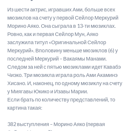
Из шести актрис, игравших Ами, больше всех
мюзиклов на счету у первой Сейлор Меркурий
Морино Аяко. Она сыграла в 13-ти мюзиклах.
Ровно, как и первая Сейлор Мун, Аяко
заслужила титул «Оригинальной Сейлор
Меркурий». Вполовину меньше мюзиклов (6) у
последней Меркурий – Вакаямы Манами.
Следом за ней с пятью мюзиклами идет Кавабэ
Чиэко. Три мюзикла играла роль Ами Акаминэ
Хисано. И, наконец, по одному мюзиклу на счету
у Миягавы Юкико и Изавы Марии.
Если брать по количеству представлений, то
картина такая:
382 выступления – Морино Аяко (первая