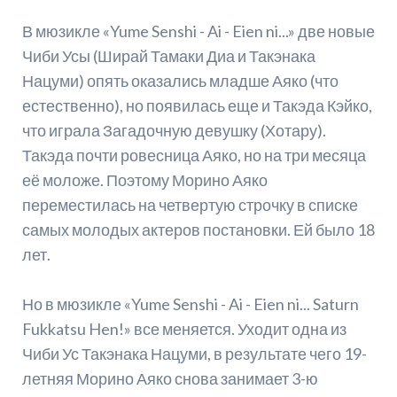
В мюзикле «Yume Senshi - Ai - Eien ni...» две новые
Чиби Усы (Ширай Тамаки Диа и Такэнака
Нацуми) опять оказались младше Аяко (что
естественно), но появилась еще и Такэда Кэйко,
что играла Загадочную девушку (Хотару).
Такэда почти ровесница Аяко, но на три месяца
её моложе. Поэтому Морино Аяко
переместилась на четвертую строчку в списке
самых молодых актеров постановки. Ей было 18
лет.
Но в мюзикле «Yume Senshi - Ai - Eien ni... Saturn
Fukkatsu Hen!» все меняется. Уходит одна из
Чиби Ус Такэнака Нацуми, в результате чего 19-
летняя Морино Аяко снова занимает 3-ю