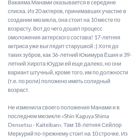
Вакаяма Манами оказывается в середине
списка. Из 20 актеров, принимавших участие в
создании мюзикла, она стоит на 10 месте по
возрасту. Вот до чего дошел процесс
омоложения актерского состава! 17-летняя
актриса уже выглядит старушкой :) Хотя до
таких зубров, как 36-летний Юкимура Ёшия и 39-
летний Хирота Юудзи ей еще далеко, но они
вариант штучный, кроме того, им по должности
(т.е. по роли) положено иметь солидный
возраст.
Не изменила своего положения Манами и в
последнем мюзикле «Shin Kaguya Shima
Densetsu - Kaiteiban». Там 18-летняя Сейлор
Меркурий по-прежнему стоит на 10 строчке. Из