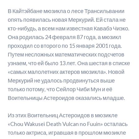
В Кайтэйбане мюзикла о лесе Трансильвании
опять появилась новая Меркурий. Ей стала не
кто-нибудь, а всем нам известная Кавабэ Чиэко.
Она родилась 24 февраля 87 года, а мюзикл
проходил со второго по 15 января 2001 года.
Путем несложных математических подсчетов
узнаем, что ей было 13 лет. Она шестая в списке
«самых малолетних актеров мюзикла». Новой
Меркурий не удалось продвинуться выше
только потому, что Сейлор Чиби Мун и её
Воительницы Астероидов оказались младше.
Из этих Воительниц Астероидов в мюзикле
«Chou Wakusei Death Vulcan no Fuuin» осталась
только актриса, игравшая в прошлом мюзикле