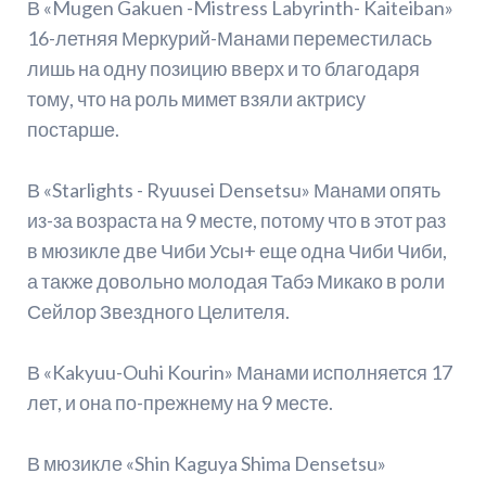
В «Mugen Gakuen -Mistress Labyrinth- Kaiteiban»
16-летняя Меркурий-Манами переместилась
лишь на одну позицию вверх и то благодаря
тому, что на роль мимет взяли актрису
постарше.
В «Starlights - Ryuusei Densetsu» Манами опять
из-за возраста на 9 месте, потому что в этот раз
в мюзикле две Чиби Усы+ еще одна Чиби Чиби,
а также довольно молодая Табэ Микако в роли
Сейлор Звездного Целителя.
В «Kakyuu-Ouhi Kourin» Манами исполняется 17
лет, и она по-прежнему на 9 месте.
В мюзикле «Shin Kaguya Shima Densetsu»