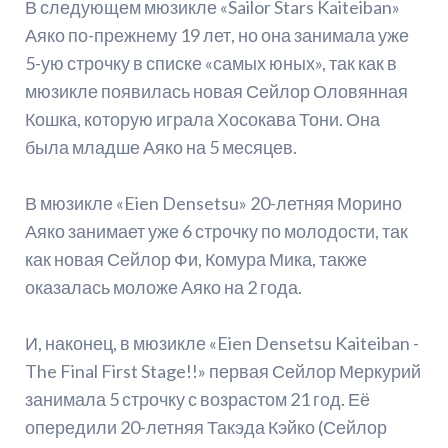
В следующем мюзикле «Sailor Stars Kaiteiban»
Аяко по-прежнему 19 лет, но она занимала уже
5-ую строчку в списке «самых юных», так как в
мюзикле появилась новая Сейлор Оловянная
Кошка, которую играла Хосокава Тони. Она
была младше Аяко на 5 месяцев.
В мюзикле «Eien Densetsu» 20-летняя Морино
Аяко занимает уже 6 строчку по молодости, так
как новая Сейлор Фи, Комура Мика, также
оказалась моложе Аяко на 2 года.
И, наконец, в мюзикле «Eien Densetsu Kaiteiban -
The Final First Stage!!» первая Сейлор Меркурий
занимала 5 строчку с возрастом 21 год. Её
опередили 20-летняя Такэда Кэйко (Сейлор