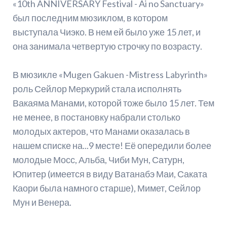
«10th ANNIVERSARY Festival - Ai no Sanctuary»
был последним мюзиклом, в котором
выступала Чиэко. В нем ей было уже 15 лет, и
она занимала четвертую строчку по возрасту.
В мюзикле «Mugen Gakuen -Mistress Labyrinth»
роль Сейлор Меркурий стала исполнять
Вакаяма Манами, которой тоже было 15 лет. Тем
не менее, в постановку набрали столько
молодых актеров, что Манами оказалась в
нашем списке на...9 месте! Её опередили более
молодые Мосс, Альба, Чиби Мун, Сатурн,
Юпитер (имеется в виду Ватанабэ Маи, Саката
Каори была намного старше), Мимет, Сейлор
Мун и Венера.