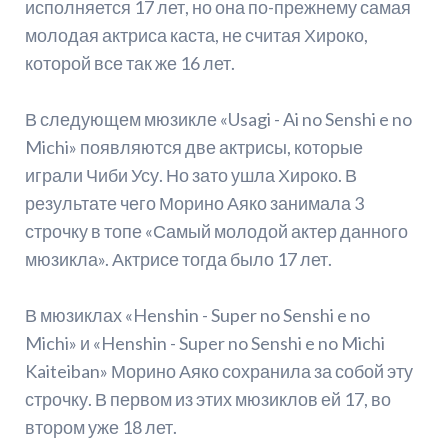
исполняется 17 лет, но она по-прежнему самая
молодая актриса каста, не считая Хироко,
которой все так же 16 лет.
В следующем мюзикле «Usagi - Ai no Senshi e no
Michi» появляются две актрисы, которые
играли Чиби Усу. Но зато ушла Хироко. В
результате чего Морино Аяко занимала 3
строчку в топе «Самый молодой актер данного
мюзикла». Актрисе тогда было 17 лет.
В мюзиклах «Henshin - Super no Senshi e no
Michi» и «Henshin - Super no Senshi e no Michi
Kaiteiban» Морино Аяко сохранила за собой эту
строчку. В первом из этих мюзиклов ей 17, во
втором уже 18 лет.