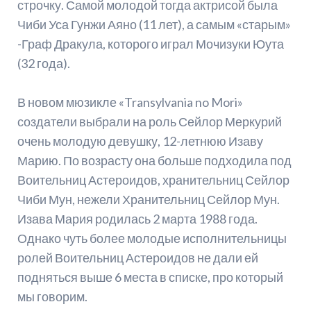
строчку. Самой молодой тогда актрисой была
Чиби Уса Гунжи Аяно (11 лет), а самым «старым»
-Граф Дракула, которого играл Мочизуки Юута
(32 года).
В новом мюзикле «Transylvania no Mori»
создатели выбрали на роль Сейлор Меркурий
очень молодую девушку, 12-летнюю Изаву
Марию. По возрасту она больше подходила под
Воительниц Астероидов, хранительниц Сейлор
Чиби Мун, нежели Хранительниц Сейлор Мун.
Изава Мария родилась 2 марта 1988 года.
Однако чуть более молодые исполнительницы
ролей Воительниц Астероидов не дали ей
подняться выше 6 места в списке, про который
мы говорим.