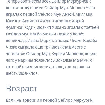
Теперь соотнесем всех Сейлор Меркуриев с
соответствующими Сейлор Мун. Морино Аяко
играла с первой Сейлор Мун Анзой. Миягава
Юкико и Акаминэ Хисано играли с Харой
Фуминой. Один мюзикл Хисано играла с третьей
Сейлор Мун Канбэ Миюки. Затем у Канбэ
появилась Изава Мария, а позже Чиэко. Кавабэ
Чиэко сыграла еще три мюзикла вместе с
четвертой Сейлор Мун, Куроки Мариной, после
чего у марины появилась Вакаяма Манами, с
которой они доиграли до конца оставшиеся
шесть мюзиклов.
Возраст
Если мы говорим о первой Сейлор Меркурий,