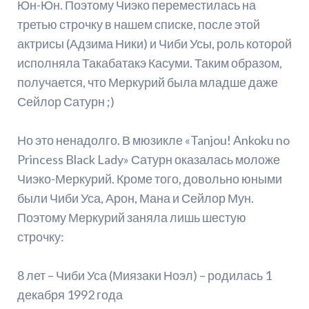
Юн-Юн. Поэтому Чиэко переместилась на
третью строчку в нашем списке, после этой
актрисы (Адзима Ники) и Чиби Усы, роль которой
исполняла Такабатакэ Касуми. Таким образом,
получается, что Меркурий была младше даже
Сейлор Сатурн ;)
Но это ненадолго. В мюзикле «Tanjou! Ankoku no
Princess Black Lady» Сатурн оказалась моложе
Чиэко-Меркурий. Кроме того, довольно юными
были Чиби Уса, Арон, Мана и Сейлор Мун.
Поэтому Меркурий заняла лишь шестую
строчку:
8 лет – Чиби Уса (Миязаки Ноэл) – родилась 1
декабря 1992 года