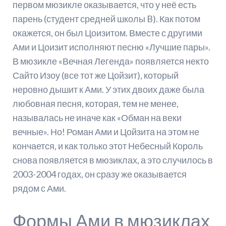
первом мюзикле оказывается, что у неё есть
парень (студент средней школы B). Как потом
окажется, он был Цоизитом. Вместе с другими
Ами и Цоизит исполняют песню «Лучшие пары».
В мюзикле «Вечная Легенда» появляется некто
Сайто Изоу (все тот же Цойзит), который
неровно дышит к Ами. У этих двоих даже была
любовная песня, которая, тем не менее,
называлась не иначе как «Обман на веки
вечные». Но! Роман Ами и Цойзита на этом не
кончается, и как только этот Небесный Король
снова появляется в мюзиклах, а это случилось в
2003-2004 годах, он сразу же оказывается
рядом с Ами.
Формы Ами в мюзиклах