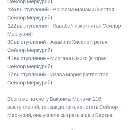
Сейлор Меркурий)
186 выступлений – Вакаяма Манами (шестая
Сейлор Меркурий)
122 выступления – Кавабэ Чиэко (пятая Сейлор
Меркурий)
80 выступлений – Акаминэ Хисано (третья
Сейлор Меркурий)
41 выступление – Миягава Юкико (вторая
Сейлор Меркурий)
37 выступлений – Изава Мария (четвертая
Сейлор Меркурий)
Всего же на счету Вакаямы Манами 208
выступлений, так как до того, как стать Сейлор
Меркурий, она успела сыграть еще и Бертье.