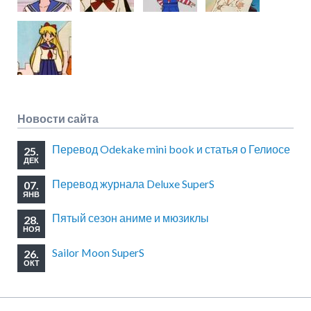
Новости сайта
Перевод Odekake mini book и статья о Гелиосе
25.
ДЕК
Перевод журнала Deluxe SuperS
07.
ЯНВ
Пятый сезон аниме и мюзиклы
28.
НОЯ
Sailor Moon SuperS
26.
ОКТ