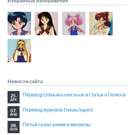
Избранные изображения
Новости сайта
Перевод Odekake mini book и статья о Гелиосе
25.
ДЕК
Перевод журнала Deluxe SuperS
07.
ЯНВ
Пятый сезон аниме и мюзиклы
28.
НОЯ