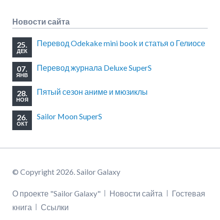
Новости сайта
Перевод Odekake mini book и статья о Гелиосе
25.
ДЕК
Перевод журнала Deluxe SuperS
07.
ЯНВ
Пятый сезон аниме и мюзиклы
28.
НОЯ
Sailor Moon SuperS
26.
ОКТ
© Copyright 2026. Sailor Galaxy
Пропустить
О проекте "Sailor Galaxy"
Новости сайта
Гостевая
навигацию
книга
Ссылки