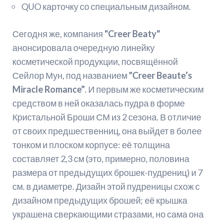
QUO карточку со специальным дизайном.
Сегодня же, компания
"Creer Beaty"
анонсировала очередную линейку
косметической продукции, посвящённой
Сейлор Мун, под названием
"Creer Beaute’s
Miracle Romance"
. И первым же косметическим
средством в ней оказалась пудра в форме
Кристальной Броши СМ из 2 сезона. В отличие
от своих предшественниц, она выйдет в более
тонком и плоском корпусе: её толщина
составляет 2,3 см (это, примерно, половина
размера от предыдущих брошек-пудрениц) и 7
см. в диаметре. Дизайн этой пудреницы схож с
дизайном предыдущих брошей; её крышка
украшена сверкающими стразами, но сама она