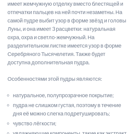
имеет жемчужную отделку вместо блестящей и
отпечатки пальцев на ней почти незаметны. На
самой пудре выбит узор в форме звёзд и головы
Луны, и она имеет 3 расцветки: натуральная
охра, охра и светло-жемчужный. На
разделительном листке имеется узор в форме
Серебряного Тысячелетия. Также будет
доступна дополнительная пудра.
Особенностями этой пудры являются:
натуральное, полупрозрачное покрытие;
пудра не слишком густая, поэтому в течение
дня её можно слегка подретушировать;
чувство лёгкости;
увлажняющие компоненты, такие как экстракт