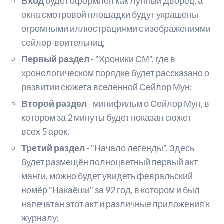
Вход
будет оформлен как Лунный Дворец, а
окна смотровой площадки будут украшены
огромными иллюстрациями с изображениями
сейлор-воительниц;
Первый раздел
- "Хроники СМ", где в
хронологическом порядке будет рассказано о
развитии сюжета вселенной Сейлор Мун;
Второй раздел
- минифильм о Сейлор Мун, в
котором за 2 минуты будет показан сюжет
всех 5 арок.
Третий раздел
- "Начало легенды". Здесь
будет размещён полноцветный первый акт
манги, можно будет увидеть февральский
номёр "Накаёши" за 92 год, в котором и был
напечатан этот акт и различные приложения к
журналу;