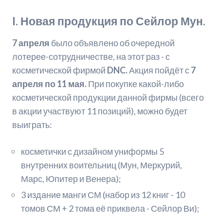
I. Новая продукция по Сейлор Мун.
7 апреля
было объявлено об очередной
лотерее-сотрудничестве, на этот раз - с
косметической фирмой
DNC.
Акция пойдёт с
7
апреля по 11 мая.
При покупке какой-либо
косметической продукции данной фирмы (всего
в акции участвуют 11 позиций), можно будет
выиграть:
косметички с дизайном униформы 5
внутренних воительниц (Мун, Меркурий,
Марс, Юпитер и Венера);
3 издание манги СМ (набор из 12 книг - 10
томов СМ + 2 тома её приквела - Сейлор Ви);