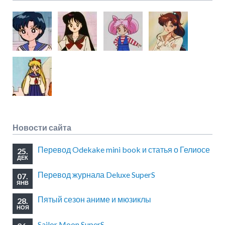
Новости сайта
Перевод Odekake mini book и статья о Гелиосе
25.
ДЕК
Перевод журнала Deluxe SuperS
07.
ЯНВ
Пятый сезон аниме и мюзиклы
28.
НОЯ
Sailor Moon SuperS