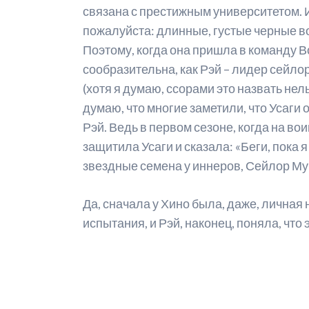
связана с престижным университетом. И
Р
пожалуйста: длинные, густые черные в
Поэтому, когда она пришла в команду Во
М
сообразительна, как Рэй – лидер сейлор
А
(хотя я думаю, ссорами это назвать нель
думаю, что многие заметили, что Усаги 
С
Рэй. Ведь в первом сезоне, когда на во
М
защитила Усаги и сказала: «Беги, пока 
С
звездные семена у иннеров, Сейлор Мун
Да, сначала у Хино была, даже, личная
испытания, и Рэй, наконец, поняла, что 