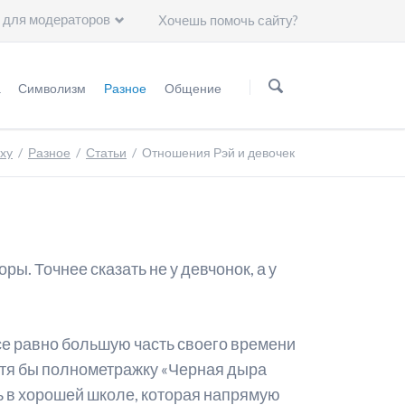
 для модераторов
Хочешь помочь сайту?
Пропустить
навигацию
а
Символизм
Разное
Общение
нформация
Мифология
Статьи
Группа ВKонтакте
axy
Разное
Статьи
Отношения Рэй и девочек
Астрология
Чему нас научили герои "Сейлор Мун"?
Минералогия
Художники
Астрономия
ы. Точнее сказать не у девчонок, а у
Символы
Группы крови
все равно большую часть своего времени
Японские иероглифы
хотя бы полнометражку «Черная дыра
сь в хорошей школе, которая напрямую
Цвет волос