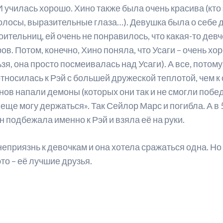
 училась хорошо. Хино также была очень красива (кто 
ейтинг персонажей
Мюзиклы для начинающих
олосы, выразительные глаза…). Девушка была о себе 
ительниц, ей очень не понравилось, что какая-то девчо
еста из манги
ов. Потом, конечно, Хино поняла, что Усаги – очень х
нкеты с официального сайта
зя, она просто посмеивалась над Усаги). А все, потому
относилась к Рэй с большей дружеской теплотой, чем к 
оздатели манги
инов напали демоны (которых они так и не смогли побе
анга-артбуки
я еще могу держаться». Так Сейлор Марс и погибла. А в
ейлор Ви
 подбежала именно к Рэй и взяла её на руки.
 неприязнь к девочкам и она хотела сражаться одна. Н
это – её лучшие друзья.