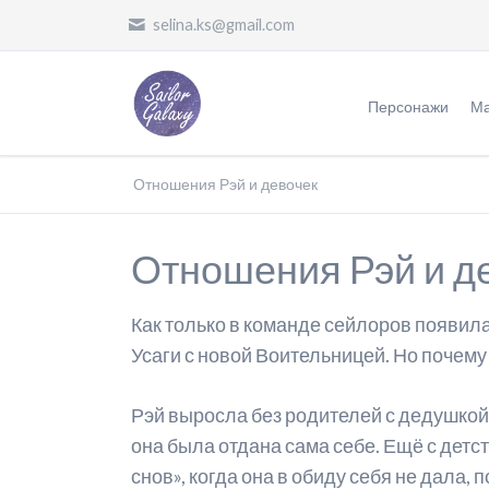
selina.ks@gmail.com
Персонажи
Ма
Воительницы
Ж
Отношения Рэй и девочек
Злодеи
О
Отношения Рэй и д
Другие
П
П
Как только в команде сейлоров появилас
П
Усаги с новой Воительницей. Но почему
Ф
Рэй выросла без родителей с дедушкой 
П
она была отдана сама себе. Ещё с дет
снов», когда она в обиду себя не дала
О