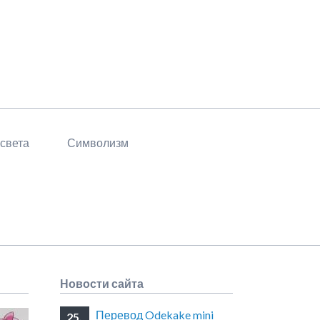
 света
Символизм
Новости сайта
Перевод Odekake mini
25.