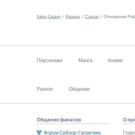
Sailor Galaxy
Разное
Статьи
Отношения Рэй 
Пропустить
навигацию
Персонажи
Манга
Аниме
Разное
Общение
Общение фанатов
О про
Форум Сейлор-Галактики
Главн