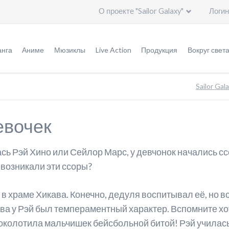
О проекте "Sailor Galaxy"
Логин
Пропустить
навигацию
нга
Аниме
Мюзиклы
Live Action
Продукция
Вокруг свет
урнал "Накаёси"
Оригинал аниме (1992 - 1997)
Мюзиклы
Информация
Игрушки
Общая и
Sailor Gal
ригинальная версия
Ремейк "Кристалл" (2014 - ...)
Специальное видео
Эпизоды
Германия
евочек
ереизданная версия
Актеры
Актеры
Италия
ереиздание: кандзэмбан
Создатели
Создатели
Китай
ь Рэй Хино или Сейлор Марс, у девчонок начались ссор
ереиздание: бунко
Печатная продукция
Артбуки
Корея
 возникали эти ссоры?
леш-манга
Саундтреки
Саундтреки
Польша
в храме Хикава. Конечно, дедуля воспитывал её, но 
ересказ событий
Видео
Россия
ства у Рэй был темпераментный характер. Вспомните 
, поколотила мальчишек бейсбольной битой! Рэй учила
тличия аниме от манги
Дополнительно
США