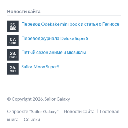
Новости сайта
Перевод Odekake mini book и статья о Гелиосе
25.
ДЕК
Перевод журнала Deluxe SuperS
07.
ЯНВ
Пятый сезон аниме и мюзиклы
28.
НОЯ
Sailor Moon SuperS
26.
ОКТ
© Copyright 2026. Sailor Galaxy
Пропустить
О проекте "Sailor Galaxy"
Новости сайта
Гостевая
навигацию
книга
Ссылки