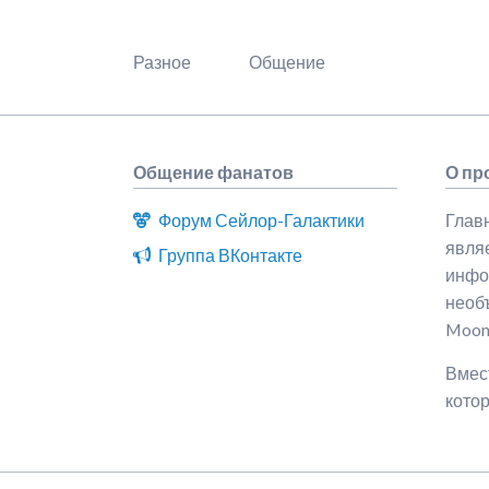
Разное
Общение
Общение фанатов
О про
Форум Сейлор-Галактики
Главн
явля
Группа ВКонтакте
инфо
необъ
Moon
Вмест
котор