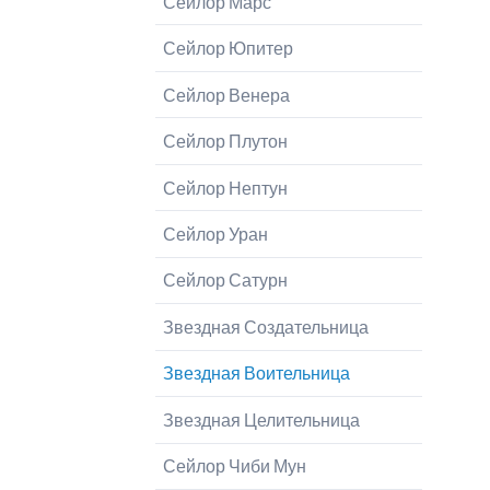
Сейлор Марс
Р
Сейлор Юпитер
М
Сейлор Венера
А
Сейлор Плутон
С
Сейлор Нептун
М
Сейлор Уран
С
Сейлор Сатурн
Звездная Создательница
Звездная Воительница
Звездная Целительница
Сейлор Чиби Мун