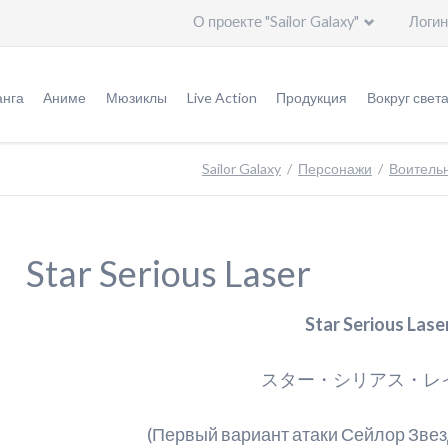
О проекте "Sailor Galaxy"
Логин
Пропустить
навигацию
нга
Аниме
Мюзиклы
Live Action
Продукция
Вокруг свет
урнал "Накаёси"
Оригинал аниме (1992 - 1997)
Мюзиклы
Информация
Игрушки
Общая и
Sailor Galaxy
Персонажи
Воитель
ригинальная версия
Ремейк "Кристалл" (2014 - ...)
Специальное видео
Эпизоды
Германия
ереизданная версия
Актеры
Актеры
Италия
Star Serious Laser
ереиздание: кандзэмбан
Создатели
Создатели
Китай
Star Serious Lase
ереиздание: бунко
Печатная продукция
Артбуки
Корея
леш-манга
Саундтреки
Саундтреки
Польша
スター・シリアス・レ
ересказ событий
Видео
Россия
(Первый вариант атаки Сейлор Зве
тличия аниме от манги
Дополнительно
США