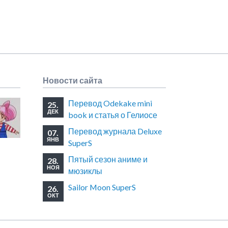
Новости сайта
Перевод Odekake mini
25.
ДЕК
book и статья о Гелиосе
Перевод журнала Deluxe
07.
ЯНВ
SuperS
Пятый сезон аниме и
28.
НОЯ
мюзиклы
Sailor Moon SuperS
26.
ОКТ