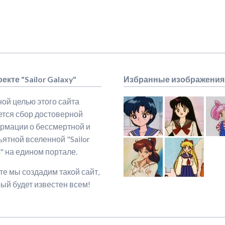
екте "Sailor Galaxy"
Избранные изображения
ой целью этого сайта
ется сбор достоверной
рмации о бессмертной и
ятной вселенной "Sailor
" на едином портале.
е мы создадим такой сайт,
ый будет известен всем!