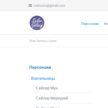
selina.ks@gmail.com
Персонажи
Ма
Воительницы
Ж
Star Serious Laser
Злодеи
О
Другие
П
Персонажи
Пропустить
П
навигацию
П
Воительницы
Ф
Сейлор Мун
П
Сейлор Меркурий
О