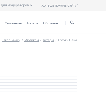
 для модераторов
Хочешь помочь сайту?
Пропустить
навигацию
а
Символизм
Разное
Общение
нформация
Мифология
Статьи
Группа ВKонтакте
Sailor Galaxy
Мюзиклы
Актеры
Сузуки Нана
Астрология
Чему нас научили герои "Сейлор Мун"?
Минералогия
Художники
Астрономия
Символы
Группы крови
Японские иероглифы
Цвет волос