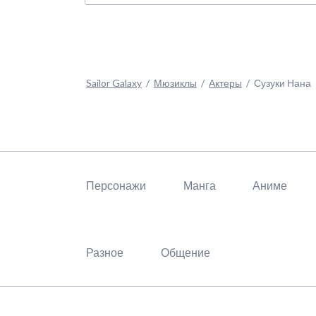
Р
М
А
Sailor Galaxy
Мюзиклы
Актеры
Сузуки Нана
С
М
Пропустить
С
навигацию
Персонажи
Манга
Аниме
Разное
Общение