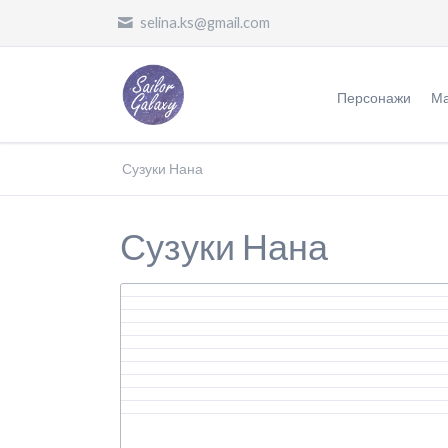
selina.ks@gmail.com
Персонажи
Ма
Воительницы
Ж
Сузуки Нана
Злодеи
О
Сузуки Нана
Другие
П
П
П
Ф
П
О