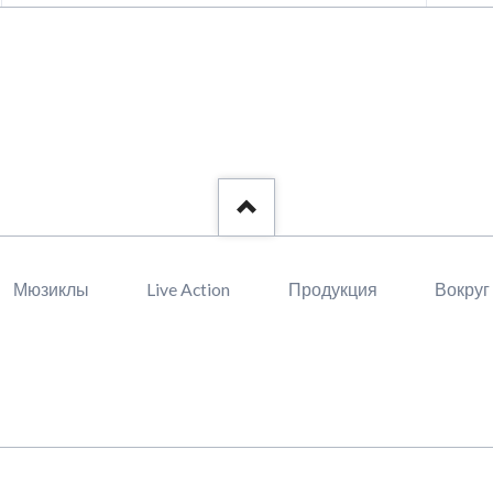
ейтинг персонажей
Мюзиклы для начинающих
еста из манги
нкеты с официального сайта
оздатели манги
анга-артбуки
ейлор Ви
Мюзиклы
Live Action
Продукция
Вокруг