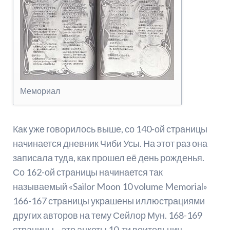
Мемориал
Как уже говорилось выше, со 140-ой страницы
начинается дневник Чиби Усы. На этот раз она
записала туда, как прошел её день рожденья.
Со 162-ой страницы начинается так
называемый «Sailor Moon 10 volume Memorial»
166-167 страницы украшены иллюстрациями
других авторов на тему Сейлор Мун. 168-169
страницы – это анкеты 10-ти воительниц.