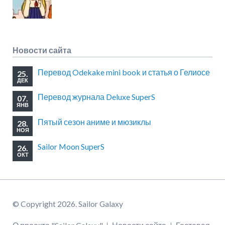
Новости сайта
Перевод Odekake mini book и статья о Гелиосе
25.
ДЕК
Перевод журнала Deluxe SuperS
07.
ЯНВ
Пятый сезон аниме и мюзиклы
28.
НОЯ
Sailor Moon SuperS
26.
ОКТ
© Copyright 2026. Sailor Galaxy
Пропустить