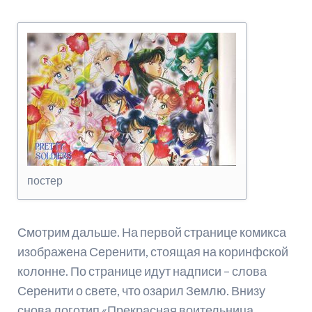
постер
Смотрим дальше. На первой странице комикса
изображена Серенити, стоящая на коринфской
колонне. По странице идут надписи – слова
Серенити о свете, что озарил Землю. Внизу
снова логотип «Прекрасная воительница